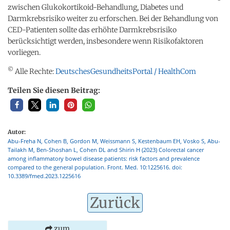
zwischen Glukokortikoid-Behandlung, Diabetes und
Darmkrebsrisiko weiter zu erforschen. Bei der Behandlung von
CED-Patienten sollte das erhöhte Darmkrebsrisiko
berücksichtigt werden, insbesondere wenn Risikofaktoren
vorliegen.
©
Alle Rechte:
DeutschesGesundheitsPortal / HealthCom
Teilen Sie diesen Beitrag:
Autor:
Abu-Freha N, Cohen B, Gordon M, Weissmann S, Kestenbaum EH, Vosko S, Abu-
Tailakh M, Ben-Shoshan L, Cohen DL and Shirin H (2023) Colorectal cancer
among inflammatory bowel disease patients: risk factors and prevalence
compared to the general population. Front. Med. 10:1225616. doi:
10.3389/fmed.2023.1225616
Zurück
zum