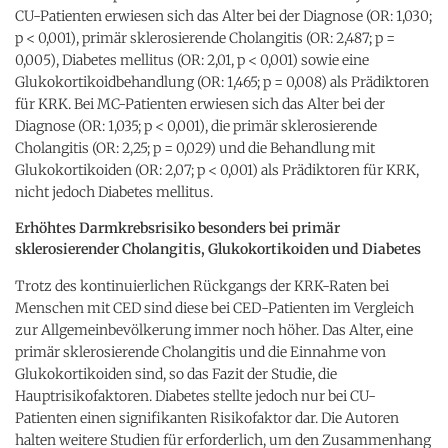
CU-Patienten erwiesen sich das Alter bei der Diagnose (OR: 1,030;
p < 0,001), primär sklerosierende Cholangitis (OR: 2,487; p =
0,005), Diabetes mellitus (OR: 2,01, p < 0,001) sowie eine
Glukokortikoidbehandlung (OR: 1,465; p = 0,008) als Prädiktoren
für KRK. Bei MC-Patienten erwiesen sich das Alter bei der
Diagnose (OR: 1,035; p < 0,001), die primär sklerosierende
Cholangitis (OR: 2,25; p = 0,029) und die Behandlung mit
Glukokortikoiden (OR: 2,07; p < 0,001) als Prädiktoren für KRK,
nicht jedoch Diabetes mellitus.
Erhöhtes Darmkrebsrisiko besonders bei primär
sklerosierender Cholangitis, Glukokortikoiden und Diabetes
Trotz des kontinuierlichen Rückgangs der KRK-Raten bei
Menschen mit CED sind diese bei CED-Patienten im Vergleich
zur Allgemeinbevölkerung immer noch höher. Das Alter, eine
primär sklerosierende Cholangitis und die Einnahme von
Glukokortikoiden sind, so das Fazit der Studie, die
Hauptrisikofaktoren. Diabetes stellte jedoch nur bei CU-
Patienten einen signifikanten Risikofaktor dar. Die Autoren
halten weitere Studien für erforderlich, um den Zusammenhang