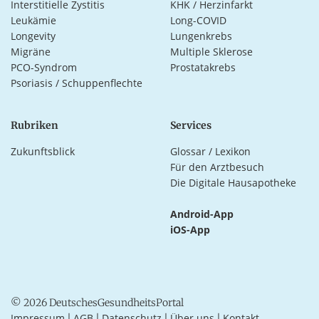
Interstitielle Zystitis
KHK / Herzinfarkt
Leukämie
Long-COVID
Longevity
Lungenkrebs
Migräne
Multiple Sklerose
PCO-Syndrom
Prostatakrebs
Psoriasis / Schuppenflechte
Rubriken
Services
Zukunftsblick
Glossar / Lexikon
Für den Arztbesuch
Die Digitale Hausapotheke
Android-App
iOS-App
© 2026 DeutschesGesundheitsPortal
Impressum
AGB
Datenschutz
Über uns
Kontakt
|
|
|
|