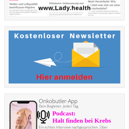
Onkobutler-App
Dein Begleiter. Jeden Tag.
Ein echtes Interview nach­gesprochen. Über