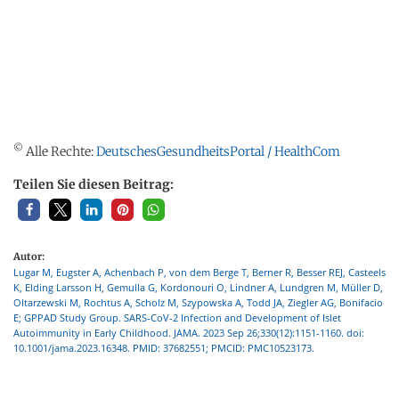
©
Alle Rechte:
DeutschesGesundheitsPortal / HealthCom
Teilen Sie diesen Beitrag:
Autor:
Lugar M, Eugster A, Achenbach P, von dem Berge T, Berner R, Besser REJ, Casteels
K, Elding Larsson H, Gemulla G, Kordonouri O, Lindner A, Lundgren M, Müller D,
Oltarzewski M, Rochtus A, Scholz M, Szypowska A, Todd JA, Ziegler AG, Bonifacio
E; GPPAD Study Group. SARS-CoV-2 Infection and Development of Islet
Autoimmunity in Early Childhood. JAMA. 2023 Sep 26;330(12):1151-1160. doi:
10.1001/jama.2023.16348. PMID: 37682551; PMCID: PMC10523173.