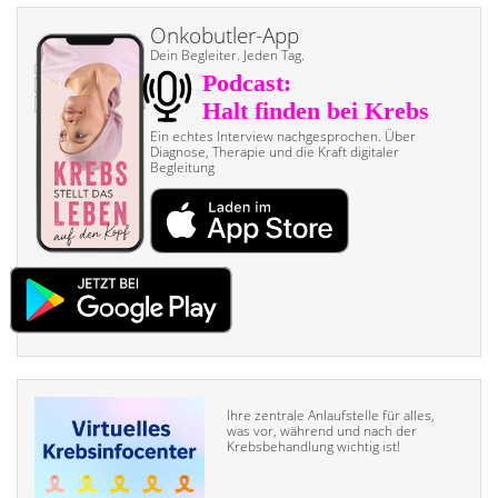
Onkobutler-App
Dein Begleiter. Jeden Tag.
Ein echtes Interview nach­gesprochen. Über
Diagnose, Therapie und die Kraft digitaler
Begleitung
Ihre zentrale Anlaufstelle für alles,
was vor, während und nach der
Krebsbehandlung wichtig ist!