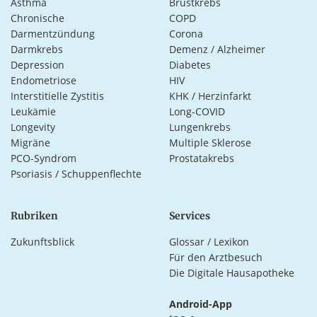
Asthma
Brustkrebs
Chronische
COPD
Darmentzündung
Corona
Darmkrebs
Demenz / Alzheimer
Depression
Diabetes
Endometriose
HIV
Interstitielle Zystitis
KHK / Herzinfarkt
Leukämie
Long-COVID
Longevity
Lungenkrebs
Migräne
Multiple Sklerose
PCO-Syndrom
Prostatakrebs
Psoriasis / Schuppenflechte
Rubriken
Services
Zukunftsblick
Glossar / Lexikon
Für den Arztbesuch
Die Digitale Hausapotheke
Android-App