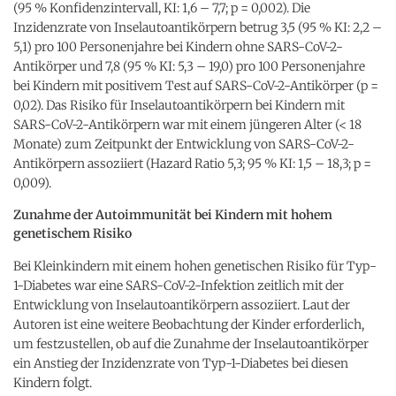
(95 % Konfidenzintervall, KI: 1,6 – 7,7; p = 0,002). Die
Inzidenzrate von Inselautoantikörpern betrug 3,5 (95 % KI: 2,2 –
5,1) pro 100 Personenjahre bei Kindern ohne SARS-CoV-2-
Antikörper und 7,8 (95 % KI: 5,3 – 19,0) pro 100 Personenjahre
bei Kindern mit positivem Test auf SARS-CoV-2-Antikörper (p =
0,02). Das Risiko für Inselautoantikörpern bei Kindern mit
SARS-CoV-2-Antikörpern war mit einem jüngeren Alter (< 18
Monate) zum Zeitpunkt der Entwicklung von SARS-CoV-2-
Antikörpern assoziiert (Hazard Ratio 5,3; 95 % KI: 1,5 – 18,3; p =
0,009).
Zunahme der Autoimmunität bei Kindern mit hohem
genetischem Risiko
Bei Kleinkindern mit einem hohen genetischen Risiko für Typ-
1-Diabetes war eine SARS-CoV-2-Infektion zeitlich mit der
Entwicklung von Inselautoantikörpern assoziiert. Laut der
Autoren ist eine weitere Beobachtung der Kinder erforderlich,
um festzustellen, ob auf die Zunahme der Inselautoantikörper
ein Anstieg der Inzidenzrate von Typ-1-Diabetes bei diesen
Kindern folgt.