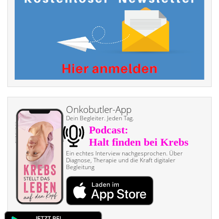
Onkobutler-App
Dein Begleiter. Jeden Tag.
Ein echtes Interview nach­gesprochen. Über
Diagnose, Therapie und die Kraft digitaler
Begleitung