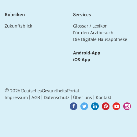
Rubriken
Services
Zukunftsblick
Glossar / Lexikon
Für den Arztbesuch
Die Digitale Hausapotheke
Android-App
iOS-App
© 2026 DeutschesGesundheitsPortal
Impressum
AGB
Datenschutz
Über uns
Kontakt
|
|
|
|
Goto
Goto
Goto
Goto
Goto
Goto
Facebook
Twitter
LinkedIn
Pinterest
Youtube
Instagra