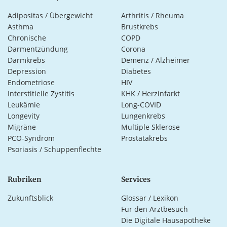
Adipositas / Übergewicht
Arthritis / Rheuma
Asthma
Brustkrebs
Chronische
COPD
Darmentzündung
Corona
Darmkrebs
Demenz / Alzheimer
Depression
Diabetes
Endometriose
HIV
Interstitielle Zystitis
KHK / Herzinfarkt
Leukämie
Long-COVID
Longevity
Lungenkrebs
Migräne
Multiple Sklerose
PCO-Syndrom
Prostatakrebs
Psoriasis / Schuppenflechte
Rubriken
Services
Zukunftsblick
Glossar / Lexikon
Für den Arztbesuch
Die Digitale Hausapotheke