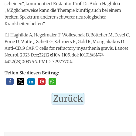
scheinen“, kommentiert Erstautor Prof. Dr. Aiden Haghikia
„Möglicherweise kann die Therapie künftig auch bei einem
breiten Spektrum anderer schwerer neurologischer
Krankheiten helfen.“
[1] Haghikia A, Hegelmaier T, Wolleschak D, Böttcher M, Desel C,
Borie D, Motte J, Schett G, Schroers R, Gold R, Mougiakakos D.
Anti-CD19 CAR T cells for refractory myasthenia gravis. Lancet
Neurol. 2023 Dec;22(12):1104-1105. doi: 10.1016/S1474-
4422(23)00375-7. PMID: 37977704.
Teilen Sie diesen Beitrag:
Zurück