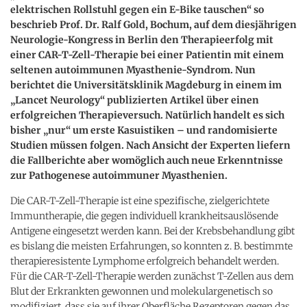
elektrischen Rollstuhl gegen ein E-Bike tauschen“ so
beschrieb Prof. Dr. Ralf Gold, Bochum, auf dem diesjährigen
Neurologie-Kongress in Berlin den Therapieerfolg mit
einer CAR-T-Zell-Therapie bei einer Patientin mit einem
seltenen autoimmunen Myasthenie-Syndrom. Nun
berichtet die Universitätsklinik Magdeburg in einem im
„Lancet Neurology“ publizierten Artikel über einen
erfolgreichen Therapieversuch. Natürlich handelt es sich
bisher „nur“ um erste Kasuistiken – und randomisierte
Studien müssen folgen. Nach Ansicht der Experten liefern
die Fallberichte aber womöglich auch neue Erkenntnisse
zur Pathogenese autoimmuner Myasthenien.
Die CAR-T-Zell-Therapie ist eine spezifische, zielgerichtete
Immuntherapie, die gegen individuell krankheitsauslösende
Antigene eingesetzt werden kann. Bei der Krebsbehandlung gibt
es bislang die meisten Erfahrungen, so konnten z. B. bestimmte
therapieresistente Lymphome erfolgreich behandelt werden.
Für die CAR-T-Zell-Therapie werden zunächst T-Zellen aus dem
Blut der Erkrankten gewonnen und molekulargenetisch so
modifiziert, dass sie auf ihrer Oberfläche Rezeptoren gegen das