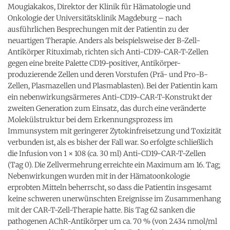
Mougiakakos, Direktor der Klinik für Hämatologie und
Onkologie der Universitätsklinik Magdeburg – nach
ausführlichen Besprechungen mit der Patientin zu der
neuartigen Therapie. Anders als beispielsweise der B-Zell-
Antikörper Rituximab, richten sich Anti-CD19-CAR-T-Zellen
gegen eine breite Palette CD19-positiver, Antikörper-
produzierende Zellen und deren Vorstufen (Prä- und Pro-B-
Zellen, Plasmazellen und Plasmablasten). Bei der Patientin kam
ein nebenwirkungsärmeres Anti-CD19-CAR-T-Konstrukt der
zweiten Generation zum Einsatz, das durch eine veränderte
Molekülstruktur bei dem Erkennungsprozess im
Immunsystem mit geringerer Zytokinfreisetzung und Toxizität
verbunden ist, als es bisher der Fall war. So erfolgte schließlich
die Infusion von 1 × 108 (ca. 30 ml) Anti-CD19-CAR-T-Zellen
(Tag 0). Die Zellvermehrung erreichte ein Maximum am 16. Tag;
Nebenwirkungen wurden mit in der Hämatoonkologie
erprobten Mitteln beherrscht, so dass die Patientin insgesamt
keine schweren unerwünschten Ereignisse im Zusammenhang
mit der CAR-T-Zell-Therapie hatte. Bis Tag 62 sanken die
pathogenen AChR-Antikörper um ca. 70 % (von 2.434 nmol/ml