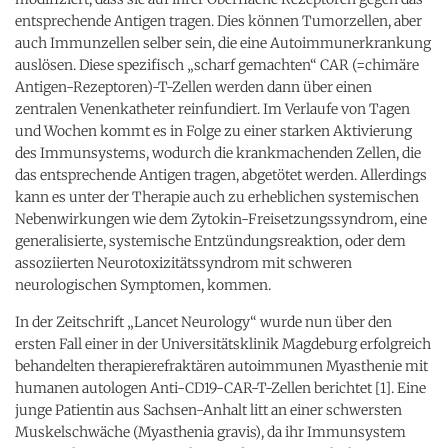
entsprechende Antigen tragen. Dies können Tumorzellen, aber
auch Immunzellen selber sein, die eine Autoimmunerkrankung
auslösen. Diese spezifisch „scharf gemachten“ CAR (=chimäre
Antigen-Rezeptoren)-T-Zellen werden dann über einen
zentralen Venenkatheter reinfundiert. Im Verlaufe von Tagen
und Wochen kommt es in Folge zu einer starken Aktivierung
des Immunsystems, wodurch die krankmachenden Zellen, die
das entsprechende Antigen tragen, abgetötet werden. Allerdings
kann es unter der Therapie auch zu erheblichen systemischen
Nebenwirkungen wie dem Zytokin-Freisetzungssyndrom, eine
generalisierte, systemische Entzündungsreaktion, oder dem
assoziierten Neurotoxizitätssyndrom mit schweren
neurologischen Symptomen, kommen.
In der Zeitschrift „Lancet Neurology“ wurde nun über den
ersten Fall einer in der Universitätsklinik Magdeburg erfolgreich
behandelten therapierefraktären autoimmunen Myasthenie mit
humanen autologen Anti-CD19-CAR-T-Zellen berichtet [1]. Eine
junge Patientin aus Sachsen-Anhalt litt an einer schwersten
Muskelschwäche (Myasthenia gravis), da ihr Immunsystem