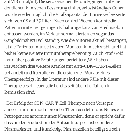
auf 718 nmol/ml). Die serologischen Befunde gingen mit einer
deutlichen klinischen Besserung einher, selbstständiges Gehen
wurde wieder möglich, die Vitalkapazität der Lunge verbesserte
sich (von 0,9 auf 3,9 Liter). Nach ca. drei Wochen konnte die
Patientin mit einer geringen Erhaltungsdosis von Prednisolon
entlassen werden, im Verlauf normalisierte sich sogar das
Gangbild nahezu vollständig. Wie die Autoren aktuell bestätigen,
ist die Patienten nun seit sieben Monaten klinisch stabil und hat
bisher keine weitere Immuntherapie benötigt. Auch Prof. Gold
kann über positive Erfahrungen berichten: „Wir haben
inzwischen drei weitere Kranke mit Anti-CD19-CAR-T-Zellen
behandelt und überblicken die ersten vier Monate eines
Therapieerfolgs. In der Literatur sind andere Fälle mit dieser
Therapie beschrieben, die bereits seit über drei Jahren in
Remission sind.“
„Der Erfolg der CD19-CAR-T-Zell-Therapie nach Versagen
anderer immunmodulierenden Therapien lehrt uns Neues zur
Pathogenese autoimmuner Myasthenien, denn er spricht dafür,
dass an der Produktion der Autoantikörper insbesondere
Plasmablasten und kurzlebige Plasmazellen beteiligt zu sein