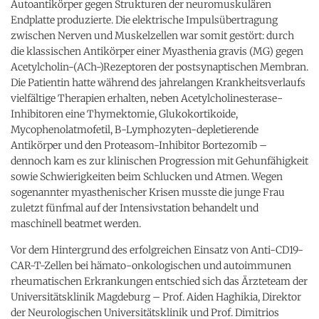
Autoantikörper gegen Strukturen der neuromuskulären
Endplatte produzierte. Die elektrische Impulsübertragung
zwischen Nerven und Muskelzellen war somit gestört: durch
die klassischen Antikörper einer Myasthenia gravis (MG) gegen
Acetylcholin-(ACh-)Rezeptoren der postsynaptischen Membran.
Die Patientin hatte während des jahrelangen Krankheitsverlaufs
vielfältige Therapien erhalten, neben Acetylcholinesterase-
Inhibitoren eine Thymektomie, Glukokortikoide,
Mycophenolatmofetil, B-Lymphozyten-depletierende
Antikörper und den Proteasom-Inhibitor Bortezomib –
dennoch kam es zur klinischen Progression mit Gehunfähigkeit
sowie Schwierigkeiten beim Schlucken und Atmen. Wegen
sogenannter myasthenischer Krisen musste die junge Frau
zuletzt fünfmal auf der Intensivstation behandelt und
maschinell beatmet werden.
Vor dem Hintergrund des erfolgreichen Einsatz von Anti-CD19-
CAR-T-Zellen bei hämato-onkologischen und autoimmunen
rheumatischen Erkrankungen entschied sich das Ärzteteam der
Universitätsklinik Magdeburg – Prof. Aiden Haghikia, Direktor
der Neurologischen Universitätsklinik und Prof. Dimitrios