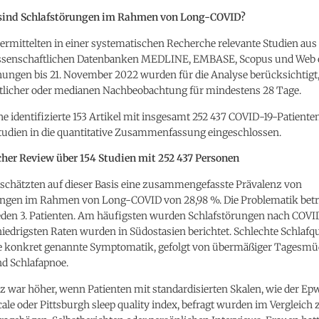
 sind Schlafstörungen im Rahmen von Long-COVID?
ermittelten in einer systematischen Recherche relevante Studien aus
senschaftlichen Datenbanken MEDLINE, EMBASE, Scopus und Web o
hungen bis 21. November 2022 wurden für die Analyse berücksichtigt
tlicher oder medianen Nachbeobachtung für mindestens 28 Tage.
e identifizierte 153 Artikel mit insgesamt 252 437 COVID-19-Patiente
tudien in die quantitative Zusammenfassung eingeschlossen.
her Review über 154 Studien mit 252 437 Personen
 schätzten auf dieser Basis eine zusammengefasste Prävalenz von
ungen im Rahmen von Long-COVID von 28,98 %. Die Problematik bet
jeden 3. Patienten. Am häufigsten wurden Schlafstörungen nach COVID
niedrigsten Raten wurden in Südostasien berichtet. Schlechte Schlafqu
te konkret genannte Symptomatik, gefolgt von übermäßiger Tagesmüd
d Schlafapnoe.
z war höher, wenn Patienten mit standardisierten Skalen, wie der Ep
cale oder Pittsburgh sleep quality index, befragt wurden im Vergleich 