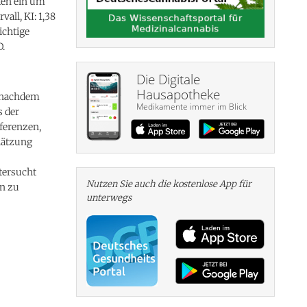
ten ein um
all, KI: 1,38
ichtige
D.
Die Digitale
Hausapotheke
, nachdem
Medikamente immer im Blick
s der
ferenzen,
hätzung
tersucht
Nutzen Sie auch die kosten­lose App für
en zu
unterwegs