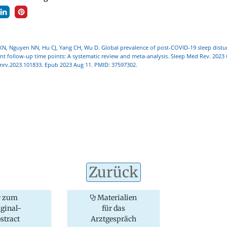
KN, Nguyen NN, Hu CJ, Yang CH, Wu D. Global prevalence of post-COVID-19 sleep distu
rent follow-up time points: A systematic review and meta-analysis. Sleep Med Rev. 2023
smrv.2023.101833. Epub 2023 Aug 11. PMID: 37597302.
Zurück
zum
Materialien
iginal-
für das
stract
Arztgespräch