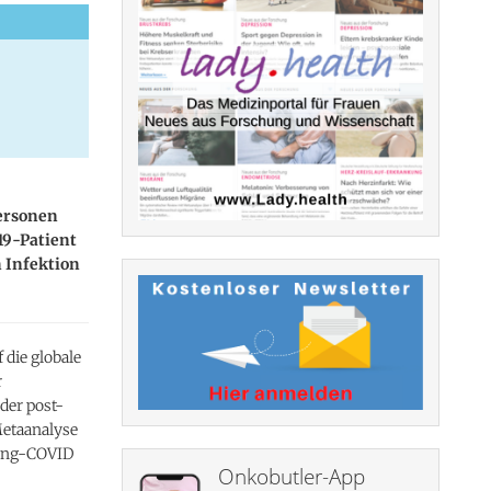
Personen
19-Patient
 Infektion
die globale
r
der post-
Metaanalyse
Long-COVID
Onkobutler-App