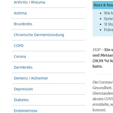
Arthritis / Rheuma
Kurz & fun
Asthma
Wie 
Syste
Brustkrebs
31 St
Präva
Chronische Darmentzündung
COPD
DGP –
Ein 
und Metaana
Corona
(28,98 %) 
hatte.
Darmkrebs
Demenz / Alzheimer
Die Coronav
Gesundheit. 
Depression
überstanden
akutes COVI
Diabetes
ermittelte,
kommt.
Endometriose