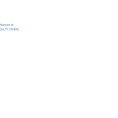
rbances in
 Oct;71:101833.