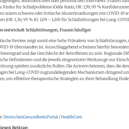
gebögen, Selbstberichten oder persönlichen Interviews. Frauen hat
 Risiko für Schlafprobleme (Odds Ratio, OR: 1,59; 95 % Konfidenzinterv
dem waren schwere oder kritische Akuterkrankungen mit COVID-19 w
en (OR: 1,36; 95 % KI: 1,09 – 1,69) für Schlafstörungen bei Long-COVI
son entwickelt Schlafstörungen, Frauen häufiger
tische Review zeigt somit eine hohe Prävalenz von Schlafstörungen
OVID-19 überstanden ist. Ausschlaggebend scheinen hierfür besonder
hweregrad und das Geschlecht der Betroffenen zu sein. Regionale Dif
liche Definitionen und die jeweils eingesetzten Werkzeuge zur Einsc
störung spielten zusätzliche Rollen. Die Autoren betonen, dass die den
ngen bei Long-COVID zugrundeliegenden Mechanismen dringend un
en, um effektive therapeutische Strategien zu ihrer Behandlung find
e:
DeutschesGesundheitsPortal / HealthCom
diesen Beitrag: