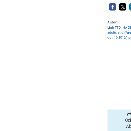
Autor:
Linh TTD, Ho D
adults at diffe
doi: 10.1016/j.
Or
Ab