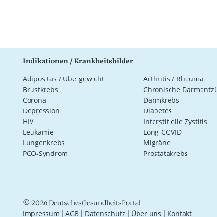
Indikationen / Krankheitsbilder
Adipositas / Übergewicht
Arthritis / Rheuma
Brustkrebs
Chronische Darmentz
Corona
Darmkrebs
Depression
Diabetes
HIV
Interstitielle Zystitis
Leukämie
Long-COVID
Lungenkrebs
Migräne
PCO-Syndrom
Prostatakrebs
© 2026 DeutschesGesundheitsPortal
Impressum
AGB
Datenschutz
Über uns
Kontakt
|
|
|
|