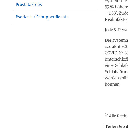
Symptom-Fra
Prostatakrebs
59 % höheres
– 1,83). Zu
Psoriasis / Schuppenflechte
Risikofaktor
Jede 3. Per
Der systema
das akute C
COVID-19-Sc
unterschied
einer Schlaf
Schlafstöru
werden sollt
können.
©
Alle Recht
Teilen Sie 