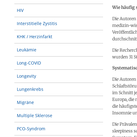
Wie häufig
HIV
Die Autoren 
Interstitielle Zystitis
medizin-wis
Veröffentlic
KHK / Herzinfarkt
durchschnit
Leukämie
Die Recherch
wurden 31 S
Long-COVID
Systematisc
Longevity
Die Autoren
Schlaftstör
Lungenkrebs
im Schnitt 
Europa, die 
Migräne
die häufigs
Insomnie un
Multiple Sklerose
Die Prävalen
PCO-Syndrom
sleepiness s