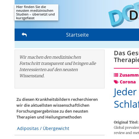
Hier finden Sie die
neusten medizinischen
Studien – übersetzt und
kurzgefasst
Startseite
Das Gesu
Wir machen den medizinischen
Therapi
Fortschritt transparent und bringen alle
Interessierten auf den neusten
Zusamme
Wissenstand.
Corona
Jeder
Zu diesen Krankheitsbildern recherchieren
Schla
wir die aktuellsten wissenschaftlichen
Forschungs­ergebnisse zu den neusten
Therapien und Heilungsmethoden
Original Titel:
Global prevalen
Adipositas / Übergewicht
review and met