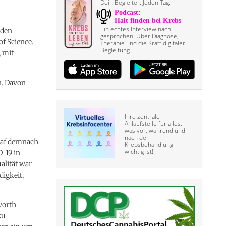
Dein Begleiter. Jeden Tag.
Ein echtes Interview nach­
 den
gesprochen. Über Diagnose,
f Science.
Therapie und die Kraft digitaler
Begleitung
, mit
n. Davon
Ihre zentrale
Anlaufstelle für alles,
was vor, während und
nach der
raf demnach
Krebsbehandlung
wichtig ist!
-19 in
alität war
igkeit,
worth
zu