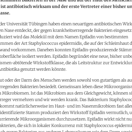
 ist antibiotisch wirksam und der erste Vertreter einer bisher
asse.
er Universität Tübingen haben einen neuartigen antibiotischen Wirks
n Nase entdeckt, der gegen krankheitserregende Bakterien eingeset
duziert wird das Molekül mit dem Namen Epifadin von bestimmten
ämmen der Art Staphylococcus epidermidis, die auf der Schleimhaut d
wand vorkommen. Daneben konnten Epifadin-produzierende Stämm
oberfläche isoliert werden. Epifadin begründet eine neue, bisher un
smen-abtötende Wirkstoffklasse, die als Leitstruktur zur Entwicklu
Antibiotika genutzt werden könnte.
aut oder der Darm des Menschen werden sowohl von gutartigen als a
rregenden Bakterien besiedelt. Gemeinsam leben diese Mikroorganis
 Mikrobiomen. Ist das Mikrobiom aus dem Gleichgewicht, können s
rreger vermehren und wir werden krank. Das Bakterium Staphyloco
 kommt natürlicherweise im Haut- und im Nasenmikrobiom fast all
 identifizierte Stamm produziert den Wirkstoff Epifadin vermutlich, 
rrierende Mikroorganismen durchzusetzen. Epifadin wirkt nicht nu
akterien, die sich in lokaler Konkurrenz mit Staphylococcus epidermi
uch gegen Bakterien aus anderen Lebensräumen wie dem Darm sowi