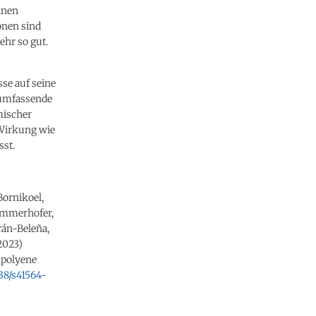
inen
onen sind
hr so gut.
se auf seine
 umfassende
mischer
 Wirkung wie
sst.
Bornikoel,
Lämmerhofer,
rán-Beleña,
2023)
 polyene
038/s41564-