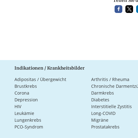
Teilen Sie 
Indikationen / Krankheitsbilder
Adipositas / Übergewicht
Arthritis / Rheuma
Brustkrebs
Chronische Darmentz
Corona
Darmkrebs
Depression
Diabetes
HIV
Interstitielle Zystitis
Leukämie
Long-COVID
Lungenkrebs
Migräne
PCO-Syndrom
Prostatakrebs