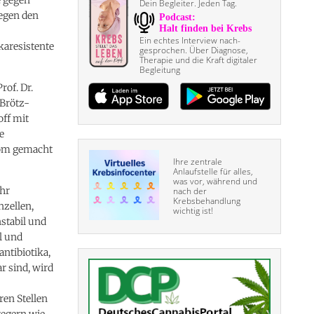
Dein Begleiter. Jeden Tag.
gegen den
Ein echtes Interview nach­
karesistente
gesprochen. Über Diagnose,
Therapie und die Kraft digitaler
Begleitung
rof. Dr.
Brötz-
off mit
e
iom gemacht
Ihre zentrale
Anlaufstelle für alles,
was vor, während und
ehr
nach der
Krebsbehandlung
nzellen,
wichtig ist!
stabil und
l und
ntibiotika,
r sind, wird
en Stellen
regern wie