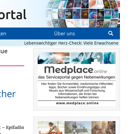
gen
Über uns
Lebenswichtiger Herz-Check: Viele Erwachsene mit angebo
eue
cher
t – Epifadin
n