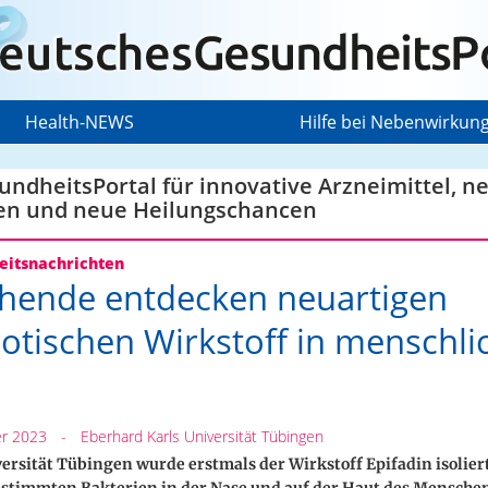
Health-NEWS
Hilfe bei Nebenwirkun
ndheitsPortal für innovative Arzneimittel, n
en und neue Heilungschancen
itsnachrichten
hende entdecken neuartigen
iotischen Wirkstoff in menschli
r 2023
-
Eberhard Karls Universität Tübingen
ersität Tübingen wurde erstmals der Wirkstoff Epifadin isolier
estimmten Bakterien in der Nase und auf der Haut des Mensche