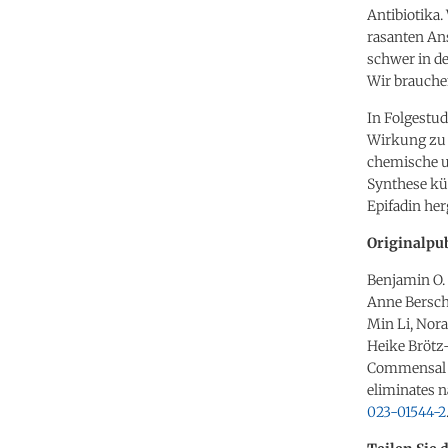
Antibiotika.
rasanten Ans
schwer in d
Wir brauche
In Folgestud
Wirkung zu 
chemische u
Synthese kü
Epifadin her
Originalpub
Benjamin O. 
Anne Bersche
Min Li, Nora
Heike Brötz
Commensal p
eliminates n
023-01544-2