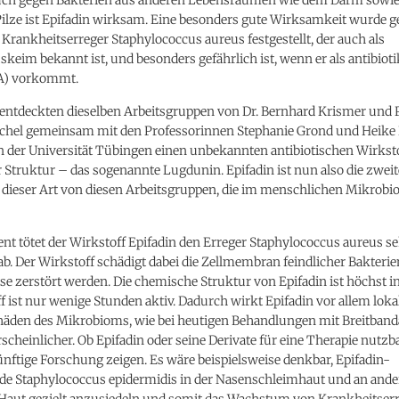
ilze ist Epifadin wirksam. Eine besonders gute Wirksamkeit wurde 
 Krankheitserreger Staphylococcus aureus festgestellt, der auch als
eim bekannt ist, und besonders gefährlich ist, wenn er als antibioti
) vorkommt.
 entdeckten dieselben Arbeitsgruppen von Dr. Bernhard Krismer und P
chel gemeinsam mit den Professorinnen Stephanie Grond und Heike 
n der Universität Tübingen einen unbekannten antibiotischen Wirkst
r Struktur – das sogenannte Lugdunin. Epifadin ist nun also die zweit
dieser Art von diesen Arbeitsgruppen, die im menschlichen Mikrob
t tötet der Wirkstoff Epifadin den Erreger Staphylococcus aureus s
ab. Der Wirkstoff schädigt dabei die Zellmembran feindlicher Bakterie
e zerstört werden. Die chemische Struktur von Epifadin ist höchst in
f ist nur wenige Stunden aktiv. Dadurch wirkt Epifadin vor allem loka
chäden des Mikrobioms, wie bei heutigen Behandlungen mit Breitbanda
cheinlicher. Ob Epifadin oder seine Derivate für eine Therapie nutzba
ünftige Forschung zeigen. Es wäre beispielsweise denkbar, Epifadin-
de Staphylococcus epidermidis in der Nasenschleimhaut und an ander
 Haut gezielt anzusiedeln und somit das Wachstum von Krankheitser