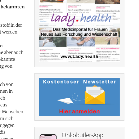
 unbekannten
toff in der
zt werden
er
e aber auch
bekannte
ng von
uch von
men in
ich
ccus
er Menschen
um sich
r gegen
dis
Onkobutler-App
e gegen