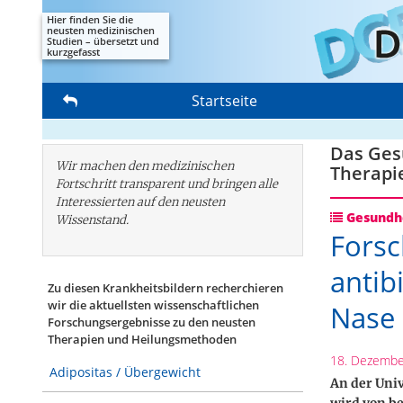
Hier finden Sie die
neusten medizinischen
Studien – übersetzt und
kurzgefasst
Startseite
Das Gesu
Wir machen den medizinischen
Therapi
Fortschritt transparent und bringen alle
Interessierten auf den neusten
Gesundhe
Wissenstand.
Forsc
antib
Zu diesen Krankheitsbildern recherchieren
wir die aktuellsten wissenschaftlichen
Nase
Forschungs­ergebnisse zu den neusten
Therapien und Heilungsmethoden
18. Dezembe
Adipositas / Übergewicht
An der Univ
wird von b