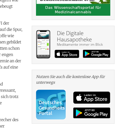
gebeugt
I der
uf die Spur,
Die Digitale
offe wie
Hausapotheke
en gebildet
Medikamente immer im Blick
atten schon
r engen
emie an der
s auf eine
Nutzen Sie auch die kosten­lose App für
unterwegs
nd
eressant,
 sich trotz
e
recher des
uer