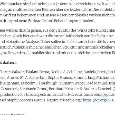
 Wir brauchen sie aber mehr denn je, denn wir verzeichnen weltweit e
tieg an multiresistenten Keimen über die letzten Jahre. Diese Infekti
en Griff zu bekommen und unsere Reserveantibiotika wirken nicht me
n dringend neue Wirkstoffe und Behandlungsmethoden“.
ien wird es darum gehen, aus der Struktur des Wirkstoffs Rückschlüs
ziehen. Auch hier erschwert die kurze Haltbarkeit von Epifadin eine
nd biologische Analyse. Daher sollen im Labor zunächst mittels che
nstlich Moleküle mit einer ähnlichen Struktur und antimikrobieller
gestellt werden, die stabiler sind und mit denen sich besser arbeiten lä
likation:
Torres Salazar, Taulant Dema, Nadine A. Schilling, Daniela Janek, Jan 
id, Ahmed M. A. Elsherbini, Sophia Krauss, Simon J. Jaag, Michael 
h Alqahtani, Malcolm J. Horsburgh, Tilmann Weber, José Manuel Belt
-Oesterhelt, Stephanie Grond, Bernhard Krismer & Andreas Peschel. (
roduction of a broad spectrum and short-lived antimicrobial peptide
asal Staphylococcus aureus. Nature Microbiology.
https://doi.org/10.1
.