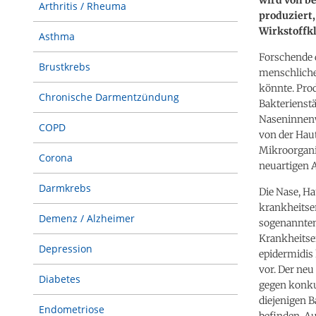
Arthritis / Rheuma
produziert,
Wirkstoffkl
Asthma
Forschende d
Brustkrebs
menschliche
könnte. Pro
Chronische Darmentzündung
Bakterienst
Naseninnen
COPD
von der Haut
Mikroorgani
Corona
neuartigen 
Darmkrebs
Die Nase, H
krankheitse
Demenz / Alzheimer
sogenannten
Krankheitse
Depression
epidermidis
vor. Der neu
Diabetes
gegen konku
diejenigen B
Endometriose
befinden. A