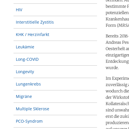
bestimmte P
HIV
potenziellen
Krankenhausk
Interstitielle Zystitis
Form (MRSA
KHK / Herzinfarkt
Bereits 2016
Andreas Pes
Leukämie
Oesterhelt a
einzigartige
Long-COVID
Entdeckung 
wurde.
Longevity
Im Experimen
Lungenkrebs
zuverlässig 
wodurch dies
Migräne
der Wirkstof
Kollaterals
Multiple Sklerose
sind unwahrs
erst die zuk
PCO-Syndrom
produzieren
auf unserer