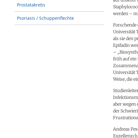
Prostatakrebs
Staphylococ
werden – mit
Psoriasis / Schuppenflechte
Forschende d
Universität 
als sie den
Epifadin we
– „Biosynth
früh auf ein
Zusammenarb
Universität 
Weise, die e
Studienleite
Infektionsme
aber wegen d
der Schwieri
Frustrations
Andreas Pesc
Exzellenzclu