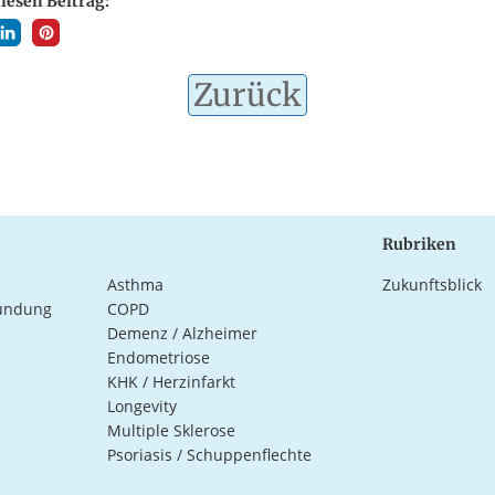
diesen Beitrag:
Zurück
Rubriken
Asthma
Zukunftsblick
ündung
COPD
Demenz / Alzheimer
Endometriose
KHK / Herzinfarkt
Longevity
Multiple Sklerose
Psoriasis / Schuppenflechte