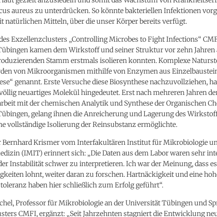
cus aureus zu unterdrücken. So könnte bakteriellen Infektionen vor
 natürlichen Mitteln, über die unser Körper bereits verfügt.
es Exzellenzclusters „Controlling Microbes to Fight Infections“ CMF
Tübingen kamen dem Wirkstoff und seiner Struktur vor zehn Jahren a
 produzierenden Stamm erstmals isolieren konnten. Komplexe Naturst
rden von Mikroorganismen mithilfe von Enzymen aus Einzelbaustein
ese“ genannt. Erste Versuche diese Biosynthese nachzuvollziehen, h
 völlig neuartiges Molekül hingedeutet. Erst nach mehreren Jahren de
eit mit der chemischen Analytik und Synthese der Organischen Ch
Tübingen, gelang ihnen die Anreicherung und Lagerung des Wirkstoff
ine vollständige Isolierung der Reinsubstanz ermöglichte.
r Bernhard Krismer vom Interfakultären Institut für Mikrobiologie u
dizin (IMIT) erinnert sich: „Die Daten aus dem Labor waren sehr int
er Instabilität schwer zu interpretieren. Ich war der Meinung, dass es
gkeiten lohnt, weiter daran zu forschen. Hartnäckigkeit und eine hoh
toleranz haben hier schließlich zum Erfolg geführt“.
hel, Professor für Mikrobiologie an der Universität Tübingen und Sp
sters CMFI, ergänzt: „Seit Jahrzehnten stagniert die Entwicklung ne