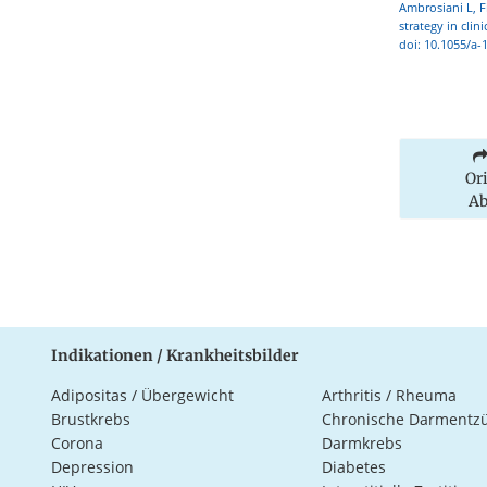
Ambrosiani L, Fi
strategy in clin
doi: 10.1055/a-
Or
Ab
Indikationen / Krankheitsbilder
Adipositas / Übergewicht
Arthritis / Rheuma
Brustkrebs
Chronische Darmentz
Corona
Darmkrebs
Depression
Diabetes