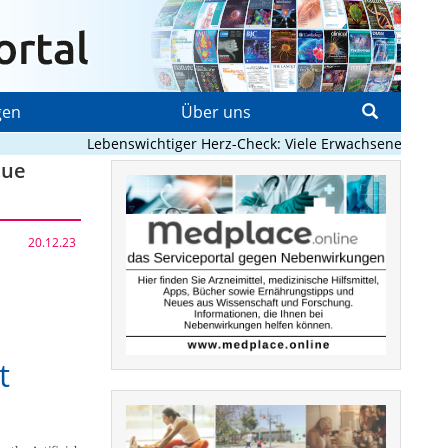
gen
Über uns
Lebenswichtiger Herz-Check: Viele Erwachsene mit ange
eue
20.12.23
t