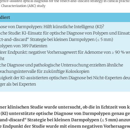
ligence-assisted optical diagnosis for the resect-and-discard strategy in clinical practice
I Characterization (ABC) study
diert
ose von Darmpolypen: Hilft künstliche Intelligenz (KI)?
sche Studie: KI-Einsatz für optische Diagnose von Polypen und Einsat
ct-and-discard“ Strategie bei kleinen Darmpolypen (≤ 5 mm)
olypen von 389 Patienten
rer Endpunkt: negativer Vorhersagewert für Adenome von ≥ 90 % w
cht
che Diagnose und pathologische Untersuchung erzielten ähnliche
achungsintervalle für zukünftige Koloskopien
igkeit der KI-assistierten optischen Diagnose bei Nicht-Experten deu
ger als bei Experten
iner klinischen Studie wurde untersucht, ob die in Echtzeit von 
 (KI) unterstützte optische Diagnose von Darmpolypen genau ge
-and-discard“ Strategie bei kleinen Darmpolypen (
≤ 5 mm) anz
e Endpunkt der Studie wurde mit einem negativen Vorhersagew