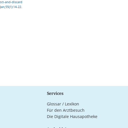
sect-and-discard
Jan;55(1):14-22.
Services
Glossar / Lexikon
Für den Arztbesuch
Die Digitale Hausapotheke