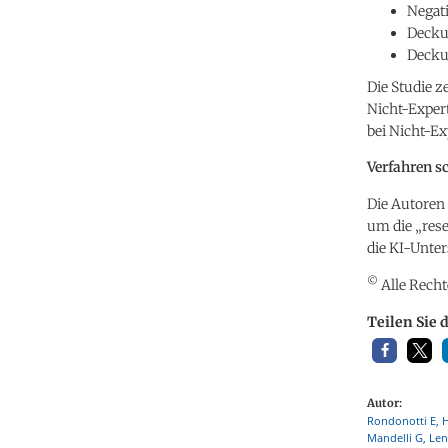
Negati
Deckun
Decku
Die Studie z
Nicht-Expert
bei Nicht-Ex
Verfahren s
Die Autoren 
um die „rese
die KI-Unter
©
Alle Recht
Teilen Sie 
Autor:
Rondonotti E, H
Mandelli G, Leno