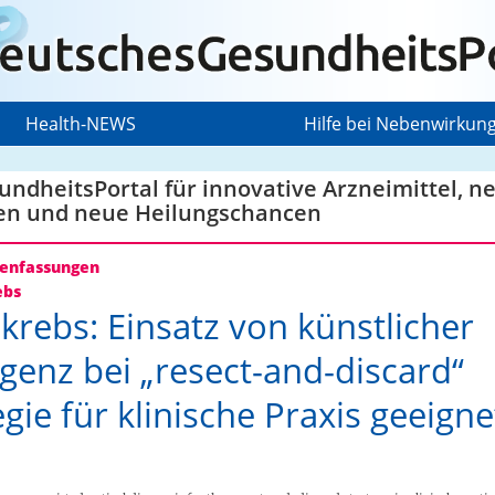
Health-NEWS
Hilfe bei Nebenwirkun
ndheitsPortal für innovative Arzneimittel, n
en und neue Heilungschancen
nfassungen
ebs
rebs: Einsatz von künstlicher
ligenz bei „resect-and-discard“
egie für klinische Praxis geeigne