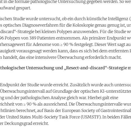
ht in die formale pathologische Untersuchung gegeben werden. So w
aufwand gespart.
nischen Studie wurde untersucht, ob ein durch künstliche Intelligenz (
s optisches Diagnoseverfahren für die Koloskopie genau genug ist, u
discard“-Strategie bei kleinen Polypen anzuwenden. Für die Studie 
96 Polypen von 389 Patienten entnommen. Als primärer Endpunkt w
rhersagewert für Adenome von ≥ 90 % festgelegt. Dieser Wert sagt au
auigkeit vorausgesagt werden kann, dass es sich bei dem entfernten
 handelt, das eine intensivere Überwachung erforderlich macht.
athologischer Untersuchung und „Resect-and-discard“-Strategie m
Endpunkt der Studie wurde erreicht. Zusätzlich wurde auch untersuc
Überwachungsintervall auf Grundlage der optischen KI-unterstützte
 und der pathologischen Analyse gleich war. Hierbei galt eine
ichheit von ≥ 90 % als ausreichend. Die Überwachungsintervalle w
htlinien berechnet, auf Basis der European Society of Gastrointestin
er United States Multi-Society Task Force (USMSTF). In beiden Fälle
er Deckungsgrad erreicht.