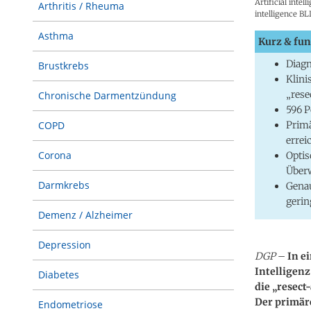
Artificial intel
Arthritis / Rheuma
intelligence BL
Asthma
Kurz & fun
Diagn
Brustkrebs
Klini
„rese
Chronische Darmentzündung
596 P
Primä
COPD
errei
Corona
Optis
Überw
Darmkrebs
Genau
gerin
Demenz / Alzheimer
Depression
DGP
–
In e
Intelligenz
Diabetes
die „resect
Der primär
Endometriose