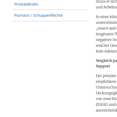
muss er nic
Prostatakrebs
und Arbeits
Psoriasis / Schuppenflechte
In einer kli
unterstützte
„resect-and-
insgesamt 5
negativer Vo
welcher Gen
kein Adenom
Vergleich p
Support
Der primäre 
empfohlene 
Untersuchung
Deckungsgle
von zwei Ric
(ESGE) und d
ausreichend