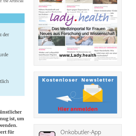
: the Artificial
z der
urde
tlich
künstlicher
nug ist, um
uwenden.
Onkobutler-App
ert für