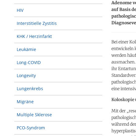
Adenome von
auf Basis d
HIV
pathologisc
Diagnosever
Interstitielle Zystitis
KHK / Herzinfarkt
Bei einer K
entwickeln 
Leukämie
werden häuf
ausmachen. 
Long-COVID
ihr Entartun
Standardverf
Longevity
pathologisc
Lungenkrebs
eine intens
Koloskopie 
Migräne
Mit der „res
Multiple Sklerose
pathologisc
während der
PCO-Syndrom
hyperplastis