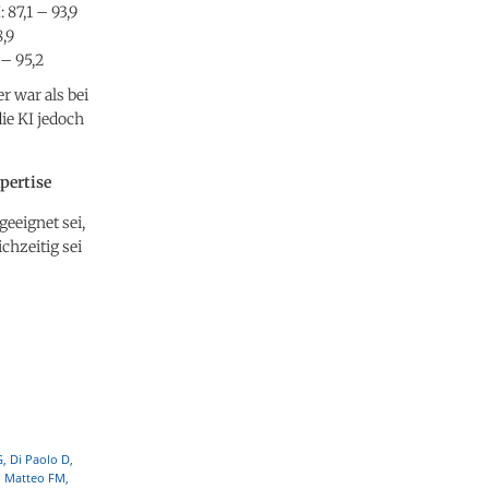
87,1 – 93,9
,9
– 95,2
r war als bei
ie KI jedoch
pertise
geeignet sei,
chzeitig sei
, Di Paolo D,
Di Matteo FM,