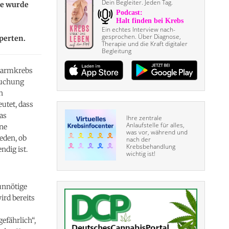
Dein Begleiter. Jeden Tag.
ie wurde
Ein echtes Interview nach­
gesprochen. Über Diagnose,
perten.
Therapie und die Kraft digitaler
Begleitung
 Darmkrebs
suchung
n
utet, dass
Das
Ihre zentrale
Anlaufstelle für alles,
ine
was vor, während und
eden, ob
nach der
Krebsbehandlung
dig ist.
wichtig ist!
 unnötige
rd bereits
efährlich“,