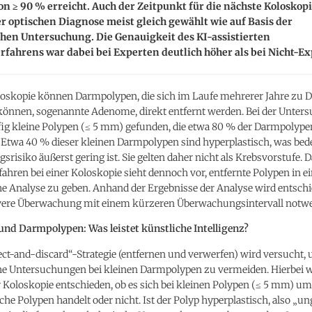
 ≥ 90 % erreicht. Auch der Zeitpunkt für die nächste Koloskop
er optischen Diagnose meist gleich gewählt wie auf Basis der
hen Untersuchung. Die Genauigkeit des KI-assistierten
fahrens war dabei bei Experten deutlich höher als bei Nicht-Ex
oloskopie können Darmpolypen, die sich im Laufe mehrerer Jahre zu
können, sogenannte Adenome, direkt entfernt werden. Bei der Unter
ig kleine Polypen (≤ 5 mm) gefunden, die etwa 80 % der Darmpolype
Etwa 40 % dieser kleinen Darmpolypen sind hyperplastisch, was bede
gsrisiko äußerst gering ist. Sie gelten daher nicht als Krebsvorstufe. 
ahren bei einer Koloskopie sieht dennoch vor, entfernte Polypen in e
he Analyse zu geben. Anhand der Ergebnisse der Analyse wird entschi
ivere Überwachung mit einem kürzeren Überwachungsintervall notwen
und Darmpolypen: Was leistet künstliche Intelligenz?
ect-and-discard“-Strategie (entfernen und verwerfen) wird versucht,
he Untersuchungen bei kleinen Darmpolypen zu vermeiden. Hierbei wi
 Koloskopie entschieden, ob es sich bei kleinen Polypen (≤ 5 mm) um
che Polypen handelt oder nicht. Ist der Polyp hyperplastisch, also „ung