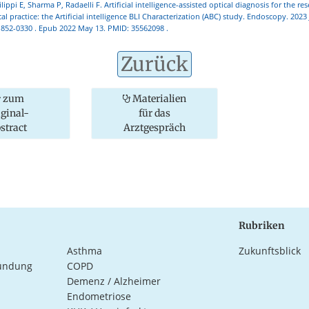
lippi E, Sharma P, Radaelli F. Artificial intelligence-assisted optical diagnosis for the re
ical practice: the Artificial intelligence BLI Characterization (ABC) study. Endoscopy. 2023 
1852-0330 . Epub 2022 May 13. PMID: 35562098 .
Zurück
zum
Materialien
iginal-
für das
stract
Arztgespräch
Rubriken
Asthma
Zukunftsblick
ündung
COPD
Demenz / Alzheimer
Endometriose