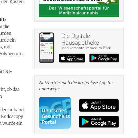
erden Kosten
KI)
m die
wurden
Die Digitale
urde ein
Hausapotheke
s, mit
Medikamente immer im Blick
 Polypen um
it KI-
Nutzen Sie auch die kosten­lose App für
unterwegs
ht, ob das
n
urden anhand
al Endoscopy
n wurde ein