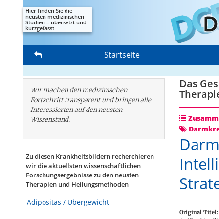
Hier finden Sie die
neusten medizinischen
Studien – übersetzt und
kurzgefasst
Startseite
Das Gesu
Wir machen den medizinischen
Therapi
Fortschritt transparent und bringen alle
Interessierten auf den neusten
Zusamme
Wissenstand.
Darmkr
Darmk
Zu diesen Krankheitsbildern recherchieren
Intel
wir die aktuellsten wissenschaftlichen
Forschungs­ergebnisse zu den neusten
Strat
Therapien und Heilungsmethoden
Adipositas / Übergewicht
Original Titel: