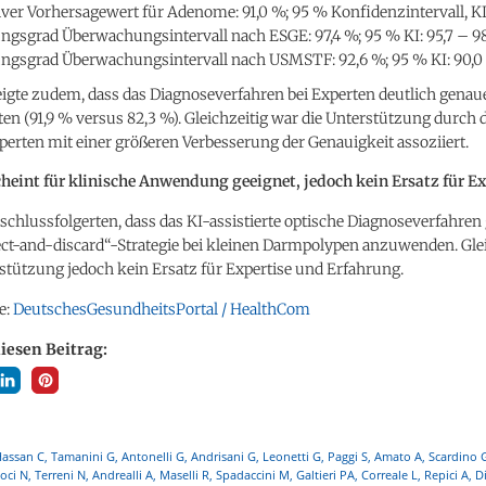
ver Vorhersagewert für Adenome: 91,0 %; 95 % Konfidenzintervall, KI: 
gsgrad Überwachungsintervall nach ESGE: 97,4 %; 95 % KI: 95,7 – 98
ngsgrad Überwachungsintervall nach USMSTF: 92,6 %; 95 % KI: 90,0 
eigte zudem, dass das Diagnoseverfahren bei Experten deutlich genaue
en (91,9 % versus 82,3 %). Gleichzeitig war die Unterstützung durch d
perten mit einer größeren Verbesserung der Genauigkeit assoziiert.
cheint für klinische Anwendung geeignet, jedoch kein Ersatz für Ex
schlussfolgerten, dass das KI-assistierte optische Diagnoseverfahren 
ct-and-discard“-Strategie bei kleinen Darmpolypen anzuwenden. Glei
stützung jedoch kein Ersatz für Expertise und Erfahrung.
e:
DeutschesGesundheitsPortal / HealthCom
diesen Beitrag:
assan C, Tamanini G, Antonelli G, Andrisani G, Leonetti G, Paggi S, Amato A, Scardino G
ci N, Terreni N, Andrealli A, Maselli R, Spadaccini M, Galtieri PA, Correale L, Repici A, 