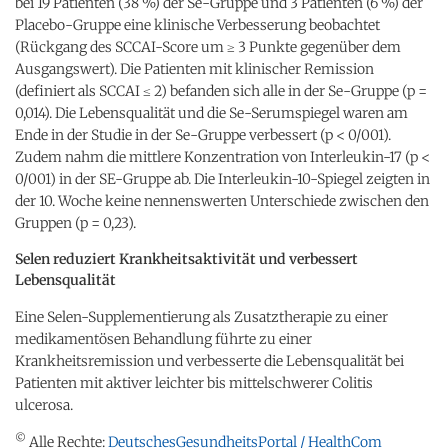
bei 19 Patienten (38 %) der Se-Gruppe und 3 Patienten (6 %) der
Placebo-Gruppe eine klinische Verbesserung beobachtet
(Rückgang des SCCAI-Score um ≥ 3 Punkte gegenüber dem
Ausgangswert). Die Patienten mit klinischer Remission
(definiert als SCCAI ≤ 2) befanden sich alle in der Se-Gruppe (p =
0,014). Die Lebensqualität und die Se-Serumspiegel waren am
Ende in der Studie in der Se-Gruppe verbessert (p < 0/001).
Zudem nahm die mittlere Konzentration von Interleukin-17 (p <
0/001) in der SE-Gruppe ab. Die Interleukin-10-Spiegel zeigten in
der 10. Woche keine nennenswerten Unterschiede zwischen den
Gruppen (p = 0,23).
Selen reduziert Krankheitsaktivität und verbessert
Lebensqualität
Eine Selen-Supplementierung als Zusatztherapie zu einer
medikamentösen Behandlung führte zu einer
Krankheitsremission und verbesserte die Lebensqualität bei
Patienten mit aktiver leichter bis mittelschwerer Colitis
ulcerosa.
©
Alle Rechte:
DeutschesGesundheitsPortal / HealthCom