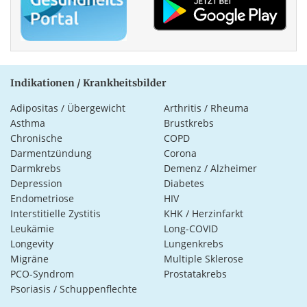
Indikationen / Krankheitsbilder
Adipositas / Übergewicht
Arthritis / Rheuma
Asthma
Brustkrebs
Chronische
COPD
Darmentzündung
Corona
Darmkrebs
Demenz / Alzheimer
Depression
Diabetes
Endometriose
HIV
Interstitielle Zystitis
KHK / Herzinfarkt
Leukämie
Long-COVID
Longevity
Lungenkrebs
Migräne
Multiple Sklerose
PCO-Syndrom
Prostatakrebs
Psoriasis / Schuppenflechte