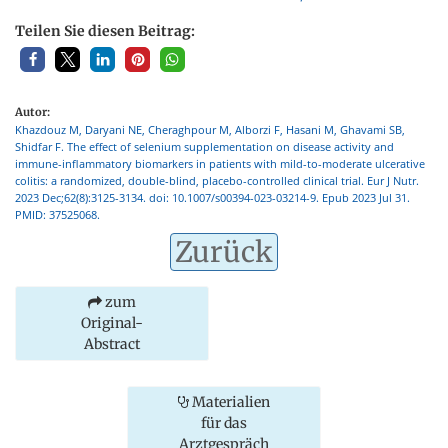
Teilen Sie diesen Beitrag:
Autor:
Khazdouz M, Daryani NE, Cheraghpour M, Alborzi F, Hasani M, Ghavami SB,
Shidfar F. The effect of selenium supplementation on disease activity and
immune-inflammatory biomarkers in patients with mild-to-moderate ulcerative
colitis: a randomized, double-blind, placebo-controlled clinical trial. Eur J Nutr.
2023 Dec;62(8):3125-3134. doi: 10.1007/s00394-023-03214-9. Epub 2023 Jul 31.
PMID: 37525068.
Zurück
zum
Original-
Abstract
Materialien
für das
Arztgespräch