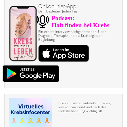
Onkobutler-App
Dein Begleiter. Jeden Tag.
Ein echtes Interview nach­gesprochen. Über
Diagnose, Therapie und die Kraft digitaler
Begleitung
Ihre zentrale Anlaufstelle für alles,
was vor, während und nach der
Krebsbehandlung wichtig ist!