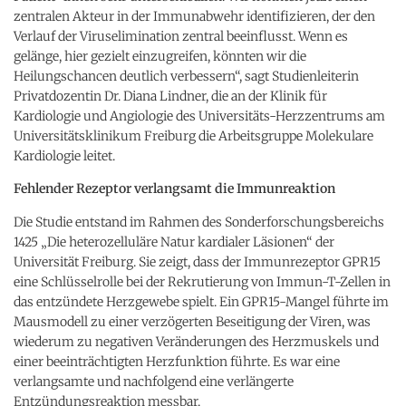
zentralen Akteur in der Immunabwehr identifizieren, der den
Verlauf der Viruselimination zentral beeinflusst. Wenn es
gelänge, hier gezielt einzugreifen, könnten wir die
Heilungschancen deutlich verbessern“, sagt Studienleiterin
Privatdozentin Dr. Diana Lindner, die an der Klinik für
Kardiologie und Angiologie des Universitäts-Herzzentrums am
Universitätsklinikum Freiburg die Arbeitsgruppe Molekulare
Kardiologie leitet.
Fehlender Rezeptor verlangsamt die Immunreaktion
Die Studie entstand im Rahmen des Sonderforschungsbereichs
1425 „Die heterozelluläre Natur kardialer Läsionen“ der
Universität Freiburg. Sie zeigt, dass der Immunrezeptor GPR15
eine Schlüsselrolle bei der Rekrutierung von Immun-T-Zellen in
das entzündete Herzgewebe spielt. Ein GPR15-Mangel führte im
Mausmodell zu einer verzögerten Beseitigung der Viren, was
wiederum zu negativen Veränderungen des Herzmuskels und
einer beeinträchtigten Herzfunktion führte. Es war eine
verlangsamte und nachfolgend eine verlängerte
Entzündungsreaktion messbar.