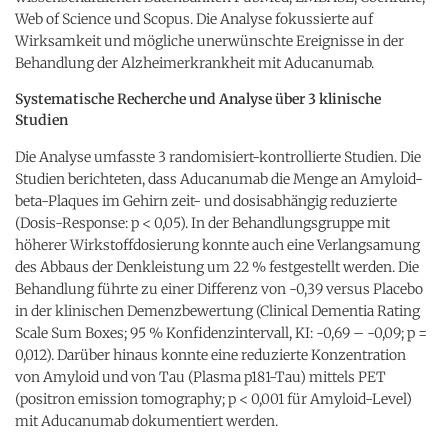
Web of Science und Scopus. Die Analyse fokussierte auf
Wirksamkeit und mögliche unerwünschte Ereignisse in der
Behandlung der Alzheimerkrankheit mit Aducanumab.
Systematische Recherche und Analyse über 3 klinische
Studien
Die Analyse umfasste 3 randomisiert-kontrollierte Studien. Die
Studien berichteten, dass Aducanumab die Menge an Amyloid-
beta-Plaques im Gehirn zeit- und dosisabhängig reduzierte
(Dosis-Response: p < 0,05). In der Behandlungsgruppe mit
höherer Wirkstoffdosierung konnte auch eine Verlangsamung
des Abbaus der Denkleistung um 22 % festgestellt werden. Die
Behandlung führte zu einer Differenz von -0,39 versus Placebo
in der klinischen Demenzbewertung (Clinical Dementia Rating
Scale Sum Boxes; 95 % Konfidenzintervall, KI: -0,69 – -0,09; p =
0,012). Darüber hinaus konnte eine reduzierte Konzentration
von Amyloid und von Tau (Plasma p181-Tau) mittels PET
(positron emission tomography; p < 0,001 für Amyloid-Level)
mit Aducanumab dokumentiert werden.