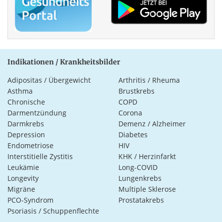
Indikationen / Krankheitsbilder
Adipositas / Übergewicht
Arthritis / Rheuma
Asthma
Brustkrebs
Chronische
COPD
Darmentzündung
Corona
Darmkrebs
Demenz / Alzheimer
Depression
Diabetes
Endometriose
HIV
Interstitielle Zystitis
KHK / Herzinfarkt
Leukämie
Long-COVID
Longevity
Lungenkrebs
Migräne
Multiple Sklerose
PCO-Syndrom
Prostatakrebs
Psoriasis / Schuppenflechte