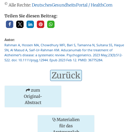
©
Alle Rechte:
DeutschesGesundheitsPortal / HealthCom
Teilen Sie diesen Beitrag:
Autor:
Rahman A, Hossen MA, Chowdhury MFI, Bari S, Tamanna N, Sultana SS, Haque
SN, Al Masud A, Saif-Ur-Rahman KM. Aducanumab for the treatment of
Alzheimer’s disease: a systematic review. Psychogeriatrics. 2023 May;23(3):512-
522. doi: 10.1111/psyg.12944. Epub 2023 Feb 12. PMID: 36775284.
Zurück
zum
Original-
Abstract
Materialien
für das
Arztgespräch