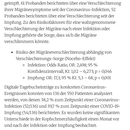
geimpft. 61 Probanden berichteten über eine Verschlechterung
ihrer Migränesymptome seit der Coronavirus-Infektion, 52
Probanden berichteten über eine Verschlechterung seit der
Impfung. Zu den Risikofaktoren für eine wahrgenommene
Verschlechterung der Migräne nach einer Infektion oder
Impfung gehörte die Sorge, dass sich die Migräne
verschlimmern könnte.
Risiko der Migräneverschlechterung abhängig von
Verschlechterungs-Sorge (Nocebo-Effekt)
Infektion: Odds Ratio, OR: 2,498; 95 %
Konfidenzintervall, KI: 1,02 – 6,273; p = 0,046
Impfung: OR: 17,3; 95 % KI: 5,3 – 68; p < 0,001
Digitale Tagebucheinträge zu konkreten Coronavirus-
Ereignissen konnten von 136 der 550 Patienten analysiert
werden, von denen 38,2 % zum Zeitpunkt einer Coronavirus-
Infektion (52/136) und 39,7 % zum Zeitpunkt einer COVID-19-
Impfung (54/136) berichteten. Es wurden keine signifikanten
Unterschiede in der Kopfschmerzhäufigkeit einen Monat vor
und nach der Infektion oder Impfung beobachtet.