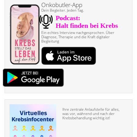
Onkobutler-App
Dein Begleiter. Jeden Tag.
Ein echtes Interview nach­gesprochen. Über
Diagnose, Therapie und die Kraft digitaler
Begleitung
Ihre zentrale Anlaufstelle für alles,
was vor, während und nach der
Krebsbehandlung wichtig ist!