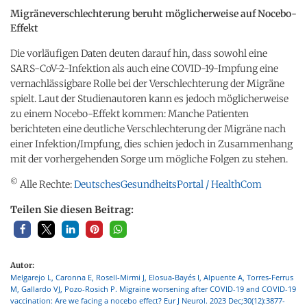
Migräneverschlechterung beruht möglicherweise auf Nocebo-
Effekt
Die vorläufigen Daten deuten darauf hin, dass sowohl eine
SARS-CoV-2-Infektion als auch eine COVID-19-Impfung eine
vernachlässigbare Rolle bei der Verschlechterung der Migräne
spielt. Laut der Studienautoren kann es jedoch möglicherweise
zu einem Nocebo-Effekt kommen: Manche Patienten
berichteten eine deutliche Verschlechterung der Migräne nach
einer Infektion/Impfung, dies schien jedoch in Zusammenhang
mit der vorhergehenden Sorge um mögliche Folgen zu stehen.
©
Alle Rechte:
DeutschesGesundheitsPortal / HealthCom
Teilen Sie diesen Beitrag:
Autor:
Melgarejo L, Caronna E, Rosell-Mirmi J, Elosua-Bayés I, Alpuente A, Torres-Ferrus
M, Gallardo VJ, Pozo-Rosich P. Migraine worsening after COVID-19 and COVID-19
vaccination: Are we facing a nocebo effect? Eur J Neurol. 2023 Dec;30(12):3877-