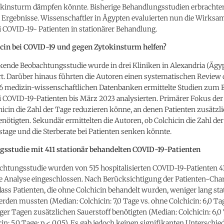
okinsturm dämpfen könnte. Bisherige Behandlungsstudien erbrachte
 Ergebnisse. Wissenschaftler in Ägypten evaluierten nun die Wirksa
i COVID-19- Patienten in stationärer Behandlung.
cin bei COVID-19 und gegen Zytokinsturm helfen?
kende Beobachtungsstudie wurde in drei Kliniken in Alexandria (Ägy
t. Darüber hinaus führten die Autoren einen systematischen Review 
 6 medizin-wissenschaftlichen Datenbanken ermittelte Studien zum 
i COVID-19-Patienten bis März 2023 analysierten. Primärer Fokus der
hicin die Zahl der Tage reduzieren könne, an denen Patienten zusätzl
enötigten. Sekundär ermittelten die Autoren, ob Colchicin die Zahl der
age und die Sterberate bei Patienten senken könnte.
sstudie mit 411 stationär behandelten COVID-19-Patienten
chtungsstudie wurden von 515 hospitalisierten COVID-19-Patienten 4
re Analyse eingeschlossen. Nach Berücksichtigung der Patienten-Char
 dass Patienten, die ohne Colchicin behandelt wurden, weniger lang sta
rden mussten (Median: Colchicin: 7,0 Tage vs. ohne Colchicin: 6,0 Tag
er Tagen zusätzlichen Sauerstoff benötigten (Median: Colchicin: 6,0 
in: 5,0 Tage; p < 0,05). Es gab jedoch keinen signifikanten Unterschied