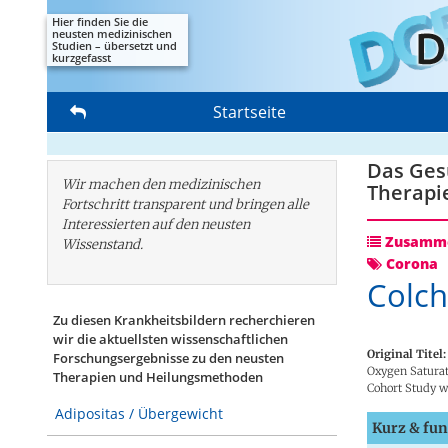
Hier finden Sie die
neusten medizinischen
Studien – übersetzt und
kurzgefasst
Startseite
Das Gesu
Wir machen den medizinischen
Therapi
Fortschritt transparent und bringen alle
Interessierten auf den neusten
Zusamme
Wissenstand.
Corona
Colch
Zu diesen Krankheitsbildern recherchieren
wir die aktuellsten wissenschaftlichen
Original Titel:
Forschungs­ergebnisse zu den neusten
Oxygen Saturati
Therapien und Heilungsmethoden
Cohort Study w
Adipositas / Übergewicht
Kurz & fun