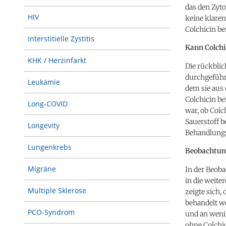
das den Zyt
HIV
keine klaren
Colchicin be
Interstitielle Zystitis
Kann Colchi
KHK / Herzinfarkt
Die rückblic
durchgeführ
Leukämie
dem sie aus
Colchicin be
Long-COVID
war, ob Colc
Sauerstoff b
Longevity
Behandlungst
Lungenkrebs
Beobachtung
Migräne
In der Beoba
in die weite
Multiple Sklerose
zeigte sich,
behandelt we
PCO-Syndrom
und an wenig
ohne Colchic