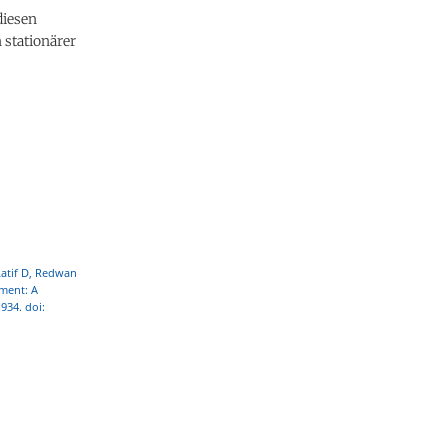
diesen
 stationärer
Latif D, Redwan
tment: A
934. doi: