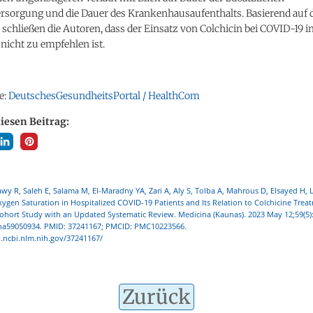
ersorgung und die Dauer des Krankenhausaufenthalts. Basierend auf 
schließen die Autoren, dass der Einsatz von Colchicin bei COVID-19 in
nicht zu empfehlen ist.
e:
DeutschesGesundheitsPortal / HealthCom
diesen Beitrag:
wy R, Saleh E, Salama M, El-Maradny YA, Zari A, Aly S, Tolba A, Mahrous D, Elsayed H, 
ygen Saturation in Hospitalized COVID-19 Patients and Its Relation to Colchicine Trea
ohort Study with an Updated Systematic Review. Medicina (Kaunas). 2023 May 12;59(5):
na59050934. PMID: 37241167; PMCID: PMC10223566.
.ncbi.nlm.nih.gov/37241167/
Zurück