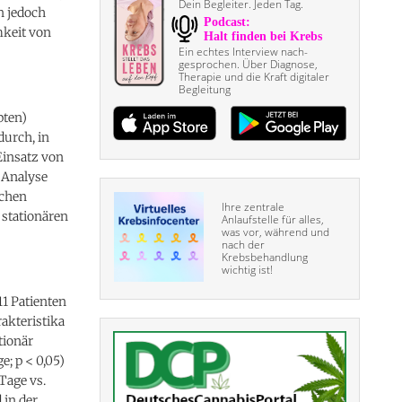
Dein Begleiter. Jeden Tag.
n jedoch
mkeit von
Ein echtes Interview nach­
gesprochen. Über Diagnose,
Therapie und die Kraft digitaler
Begleitung
pten)
durch, in
Einsatz von
 Analyse
ichen
Ihre zentrale
 stationären
Anlaufstelle für alles,
was vor, während und
nach der
Krebsbehandlung
wichtig ist!
11 Patienten
akteristika
tionär
e; p < 0,05)
Tage vs.
 in der