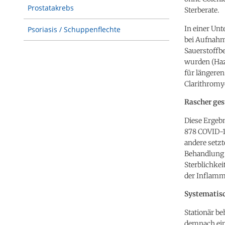
Prostatakrebs
Sterberate.
In einer Unt
Psoriasis / Schuppenflechte
bei Aufnahme
Sauerstoffbe
wurden (Haza
für längeren
Clarithromyc
Rascher ges
Diese Ergebn
878 COVID-19
andere setzt
Behandlung v
Sterblichke
der Inflamm
Systematisc
Stationär be
demnach ein