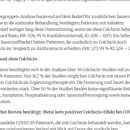
ergruppen-Analyse basierend auf dem Bedarf für zusätzlichen Sauerst
 in die stationäre Behandlung, benötigten Patienten mit initialem
darf weniger lang diese Unterstützung, wenn sie ohne Colchicin beh
rd Ratio, HR: 0,76; 95 % Konfidenzintervall, KI: 0,59 – 0,97). Ein höh
 Sauerstoffbedarf hatten Patienten, die zusätzlich zu Colchicin auch
in im Vergleich zu Azithromycin erhielten (HR: 1,77; 95 % KI: 1,04 – 2
und ohne Colchicin
isse bestätigten sich in der Analyse über 36 Colchicin-Studien mit 
-Patienten. Nur 16,7 % der Studien verglichen Colchicin mit einem P
en Colchicin als Ergänzungstherapie ein. Die Dosierung und Dauer de
ariierten stark. Über 50 % der Studien fanden keine signifikante Re
it, Symptome, Hospitalisierung oder Sauerstoffversorgung sowie kei
ation.
her Review bestätigt: Meist kein positiver Colchicin-Effekt bei CO
handelte COVID-19-Patienten, die mit Colchicin behandelt werden, hat
en ungünstigeren Verlauf mit Blick auf Dauer der zusätzlichen