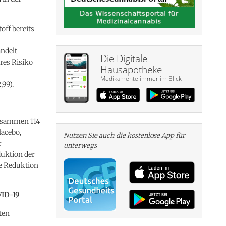
off bereits
andelt
Die Digitale
eres Risiko
Hausapotheke
Medikamente immer im Blick
,99).
zusammen 114
lacebo,
Nutzen Sie auch die kosten­lose App für
r
unterwegs
duktion der
ne Reduktion
VID-19
ten