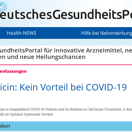
Health-NEWS
Hilfe bei Nebenwirkun
ndheitsPortal für innovative Arzneimittel, n
en und neue Heilungschancen
nfassungen
icin: Kein Vorteil bei COVID-19
on in Hospitalized COVID-19 Patients and Its Relation to Colchicine Treatment: A Ret
ith an Updated Systematic Review
diert