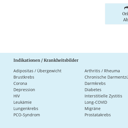
Or
Ab
Indikationen / Krankheitsbilder
Adipositas / Übergewicht
Arthritis / Rheuma
Brustkrebs
Chronische Darmentz
Corona
Darmkrebs
Depression
Diabetes
HIV
Interstitielle Zystitis
Leukämie
Long-COVID
Lungenkrebs
Migräne
PCO-Syndrom
Prostatakrebs