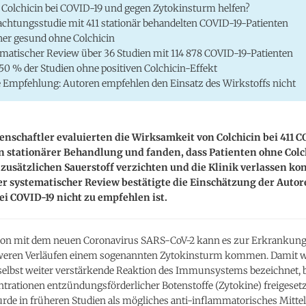
Colchicin bei COVID-19 und gegen Zytokinsturm helfen?
chtungsstudie mit 411 stationär behandelten COVID-19-Patienten
er gesund ohne Colchicin
matischer Review über 36 Studien mit 114 878 COVID-19-Patienten
50 % der Studien ohne positiven Colchicin-Effekt
 Empfehlung: Autoren empfehlen den Einsatz des Wirkstoffs nicht
nschaftler evaluierten die Wirksamkeit von Colchicin bei 411 
n stationärer Behandlung und fanden, dass Patienten ohne Colc
 zusätzlichen Sauerstoff verzichten und die Klinik verlassen ko
 systematischer Review bestätigte die Einschätzung der Autore
ei COVID-19 nicht zu empfehlen ist.
ion mit dem neuen Coronavirus SARS-CoV-2 kann es zur Erkrankun
weren Verläufen einem sogenannten Zytokinsturm kommen. Damit wi
 selbst weiter verstärkende Reaktion des Immunsystems bezeichnet, b
trationen entzündungsförderlicher Botenstoffe (Zytokine) freigeset
rde in früheren Studien als mögliches anti-inflammatorisches Mittel 