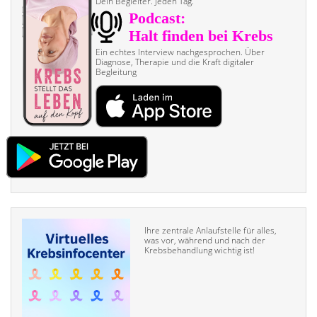
Dein Begleiter. Jeden Tag.
Ein echtes Interview nach­gesprochen. Über
Diagnose, Therapie und die Kraft digitaler
Begleitung
Ihre zentrale Anlaufstelle für alles,
was vor, während und nach der
Krebsbehandlung wichtig ist!