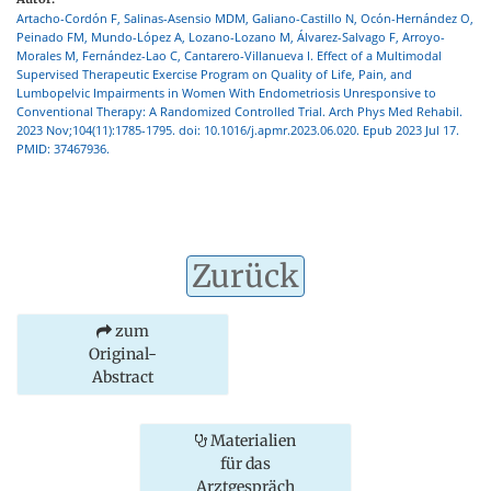
Artacho-Cordón F, Salinas-Asensio MDM, Galiano-Castillo N, Ocón-Hernández O,
Peinado FM, Mundo-López A, Lozano-Lozano M, Álvarez-Salvago F, Arroyo-
Morales M, Fernández-Lao C, Cantarero-Villanueva I. Effect of a Multimodal
Supervised Therapeutic Exercise Program on Quality of Life, Pain, and
Lumbopelvic Impairments in Women With Endometriosis Unresponsive to
Conventional Therapy: A Randomized Controlled Trial. Arch Phys Med Rehabil.
2023 Nov;104(11):1785-1795. doi: 10.1016/j.apmr.2023.06.020. Epub 2023 Jul 17.
PMID: 37467936.
Zurück
zum
Original-
Abstract
Materialien
für das
Arztgespräch