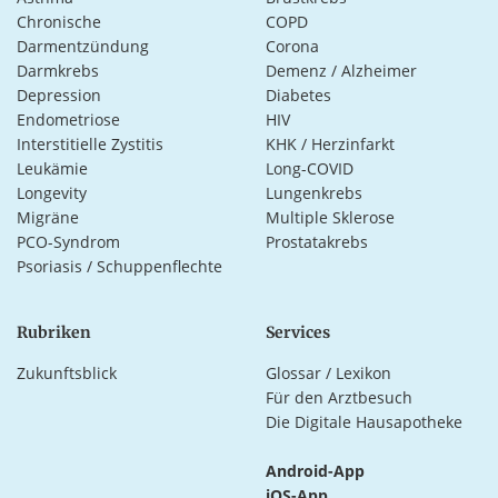
Chronische
COPD
Darmentzündung
Corona
Darmkrebs
Demenz / Alzheimer
Depression
Diabetes
Endometriose
HIV
Interstitielle Zystitis
KHK / Herzinfarkt
Leukämie
Long-COVID
Longevity
Lungenkrebs
Migräne
Multiple Sklerose
PCO-Syndrom
Prostatakrebs
Psoriasis / Schuppenflechte
Rubriken
Services
Zukunftsblick
Glossar / Lexikon
Für den Arztbesuch
Die Digitale Hausapotheke
Android-App
iOS-App