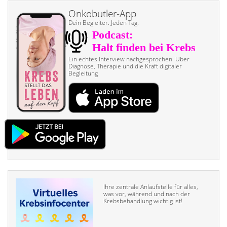
Onkobutler-App
Dein Begleiter. Jeden Tag.
Ein echtes Interview nach­gesprochen. Über
Diagnose, Therapie und die Kraft digitaler
Begleitung
Ihre zentrale Anlaufstelle für alles,
was vor, während und nach der
Krebsbehandlung wichtig ist!