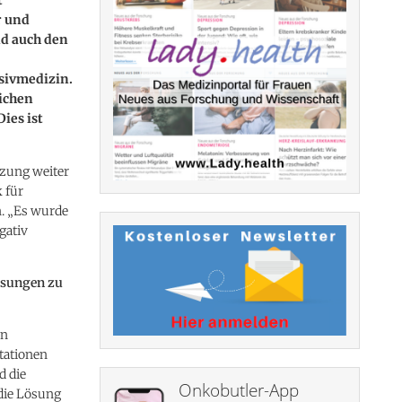
r und
nd auch den
nsivmedizin.
lichen
ies ist
tzung weiter
k für
n. „Es wurde
gativ
ösungen zu
en
tationen
d die
Onkobutler-App
 die Lösung