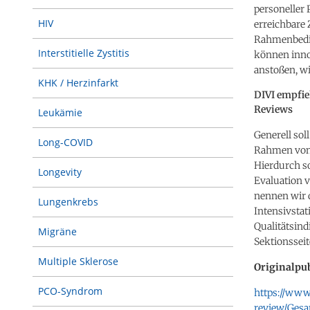
personeller 
HIV
erreichbare 
Rahmenbedin
Interstitielle Zystitis
können innov
anstoßen, wi
KHK / Herzinfarkt
DIVI empfie
Reviews
Leukämie
Generell sol
Long-COVID
Rahmen von 
Hierdurch so
Longevity
Evaluation 
nennen wir d
Lungenkrebs
Intensivstat
Qualitätsind
Migräne
Sektionsseit
Multiple Sklerose
Originalpub
PCO-Syndrom
https://www.
review/Ges