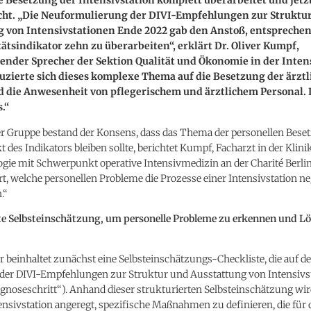
icht. „Die Neuformulierung der DIVI-Empfehlungen zur Struktu
g von Intensivstationen Ende 2022 gab den Anstoß, entspreche
ätsindikator zehn zu überarbeiten“, erklärt Dr. Oliver Kumpf,
tender Sprecher der Sektion Qualität und Ökonomie in der Inte
uzierte sich dieses komplexe Thema auf die Besetzung der ärzt
 die Anwesenheit von pflegerischem und ärztlichem Personal. D
.“
er Gruppe bestand der Konsens, dass das Thema der personellen Bese
des Indikators bleiben sollte, berichtet Kumpf, Facharzt in der Klini
gie mit Schwerpunkt operative Intensivmedizin an der Charité Berli
ert, welche personellen Probleme die Prozesse einer Intensivstation ne
.“
te Selbsteinschätzung, um personelle Probleme zu erkennen und L
r beinhaltet zunächst eine Selbsteinschätzungs-Checkliste, die auf d
der DIVI-Empfehlungen zur Struktur und Ausstattung von Intensivs
gnoseschritt“). Anhand dieser strukturierten Selbsteinschätzung wir
ensivstation angeregt, spezifische Maßnahmen zu definieren, die für