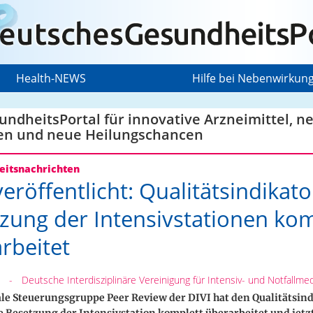
Health-NEWS
Hilfe bei Nebenwirkun
ndheitsPortal für innovative Arzneimittel, n
en und neue Heilungschancen
itsnachrichten
 veröffentlicht: Qualitätsindikato
zung der Intensivstationen kom
rbeitet
-
Deutsche Interdisziplinäre Vereinigung für Intensiv- und Notfallmedi
le Steuerungsgruppe Peer Review der DIVI hat den Qualitätsind
 Besetzung der Intensivstation komplett überarbeitet und jetz