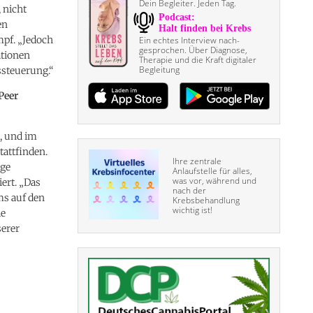
Dein Begleiter. Jeden Tag.
 nicht
en
mpf. „Jedoch
Ein echtes Interview nach­
gesprochen. Über Diagnose,
ationen
Therapie und die Kraft digitaler
Begleitung
ssteuerung.“
Peer
I, und im
tattfinden.
Ihre zentrale
ige
Anlaufstelle für alles,
was vor, während und
ert. „Das
nach der
ms auf den
Krebsbehandlung
wichtig ist!
ie
serer