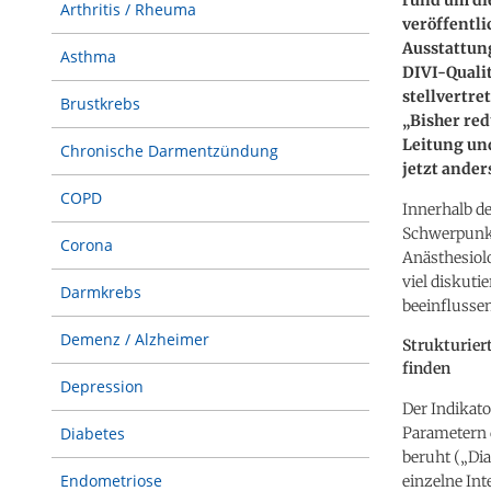
Arthritis / Rheuma
veröffentl
Ausstattun
Asthma
DIVI-Qualit
stellvertre
Brustkrebs
„Bisher red
Leitung und
Chronische Darmentzündung
jetzt anders
COPD
Innerhalb d
Schwerpunkt 
Corona
Anästhesiolo
viel diskuti
Darmkrebs
beeinflussen
Demenz / Alzheimer
Strukturier
finden
Depression
Der Indikato
Parametern 
Diabetes
beruht („Dia
Endometriose
einzelne Int