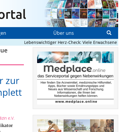
gen
Über uns
Lebenswichtiger Herz-Check: Viele Erwachsene mit angeb
eue
r zur
plett
zin e.V.
ikator
t