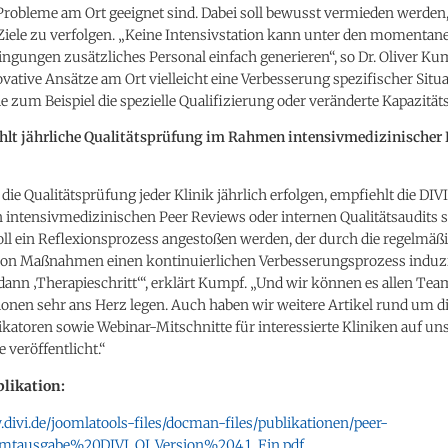
Probleme am Ort geeignet sind. Dabei soll bewusst vermieden werden,
Ziele zu verfolgen. „Keine Intensivstation kann unter den momentan
gungen zusätzliches Personal einfach generieren“, so Dr. Oliver Ku
ative Ansätze am Ort vielleicht eine Verbesserung spezifischer Situ
e zum Beispiel die spezielle Qualifizierung oder veränderte Kapazität
hlt jährliche Qualitätsprüfung im Rahmen intensivmedizinischer 
l die Qualitätsprüfung jeder Klinik jährlich erfolgen, empfiehlt die DIV
intensivmedizinischen Peer Reviews oder internen Qualitätsaudits s
ll ein Reflexionsprozess angestoßen werden, der durch die regelmäß
von Maßnahmen einen kontinuierlichen Verbesserungsprozess induzi
ann ‚Therapieschritt‘“, erklärt Kumpf. „Und wir können es allen Tea
ionen sehr ans Herz legen. Auch haben wir weitere Artikel rund um d
ikatoren sowie Webinar-Mitschnitte für interessierte Kliniken auf un
e veröffentlicht.“
likation:
divi.de/joomlatools-files/docman-files/publikationen/peer-
amtausgabe%20DIVI_QI_Version%204.1_Fin.pdf