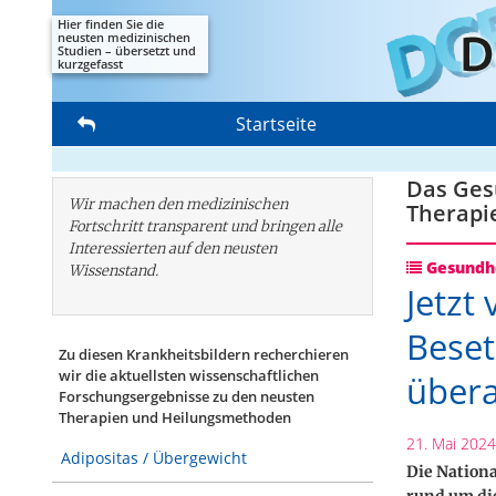
Hier finden Sie die
neusten medizinischen
Studien – übersetzt und
kurzgefasst
Startseite
Das Gesu
Wir machen den medizinischen
Therapi
Fortschritt transparent und bringen alle
Interessierten auf den neusten
Gesundhe
Wissenstand.
Jetzt
Beset
Zu diesen Krankheitsbildern recherchieren
wir die aktuellsten wissenschaftlichen
übera
Forschungs­ergebnisse zu den neusten
Therapien und Heilungsmethoden
21. Mai 2024
Adipositas / Übergewicht
Die Nationa
rund um die