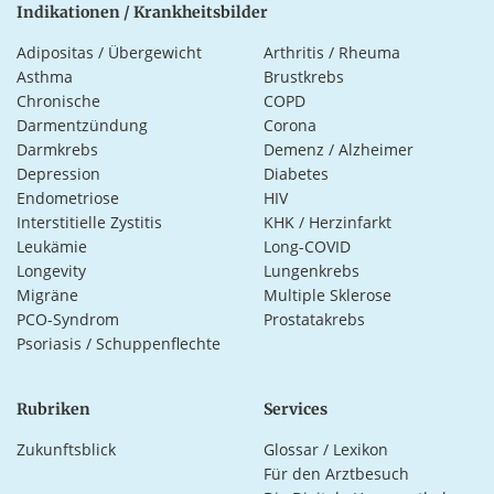
Indikationen / Krankheitsbilder
Adipositas / Übergewicht
Arthritis / Rheuma
Asthma
Brustkrebs
Chronische
COPD
Darmentzündung
Corona
Darmkrebs
Demenz / Alzheimer
Depression
Diabetes
Endometriose
HIV
Interstitielle Zystitis
KHK / Herzinfarkt
Leukämie
Long-COVID
Longevity
Lungenkrebs
Migräne
Multiple Sklerose
PCO-Syndrom
Prostatakrebs
Psoriasis / Schuppenflechte
Rubriken
Services
Zukunftsblick
Glossar / Lexikon
Für den Arztbesuch