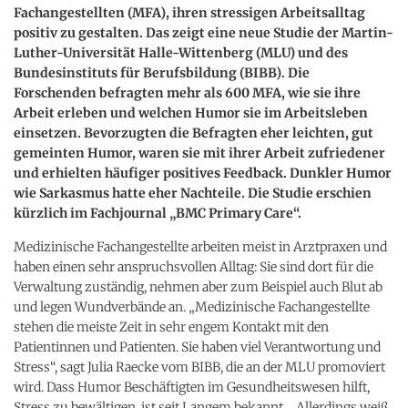
Fachangestellten (MFA), ihren stressigen Arbeitsalltag
positiv zu gestalten. Das zeigt eine neue Studie der Martin-
Luther-Universität Halle-Wittenberg (MLU) und des
Bundesinstituts für Berufsbildung (BIBB). Die
Forschenden befragten mehr als 600 MFA, wie sie ihre
Arbeit erleben und welchen Humor sie im Arbeitsleben
einsetzen. Bevorzugten die Befragten eher leichten, gut
gemeinten Humor, waren sie mit ihrer Arbeit zufriedener
und erhielten häufiger positives Feedback. Dunkler Humor
wie Sarkasmus hatte eher Nachteile. Die Studie erschien
kürzlich im Fachjournal „BMC Primary Care“.
Medizinische Fachangestellte arbeiten meist in Arztpraxen und
haben einen sehr anspruchsvollen Alltag: Sie sind dort für die
Verwaltung zuständig, nehmen aber zum Beispiel auch Blut ab
und legen Wundverbände an. „Medizinische Fachangestellte
stehen die meiste Zeit in sehr engem Kontakt mit den
Patientinnen und Patienten. Sie haben viel Verantwortung und
Stress“, sagt Julia Raecke vom BIBB, die an der MLU promoviert
wird. Dass Humor Beschäftigten im Gesundheitswesen hilft,
Stress zu bewältigen, ist seit Langem bekannt. „Allerdings weiß