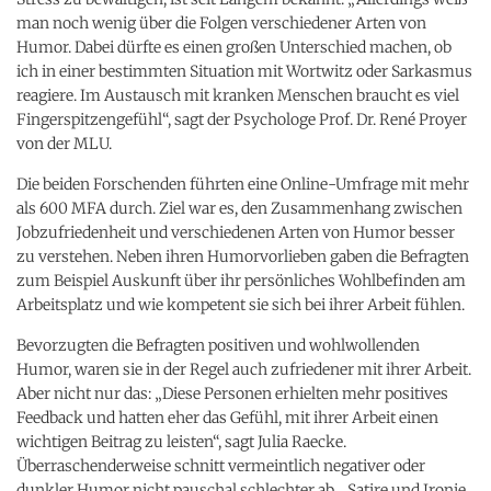
man noch wenig über die Folgen verschiedener Arten von
Humor. Dabei dürfte es einen großen Unterschied machen, ob
ich in einer bestimmten Situation mit Wortwitz oder Sarkasmus
reagiere. Im Austausch mit kranken Menschen braucht es viel
Fingerspitzengefühl“, sagt der Psychologe Prof. Dr. René Proyer
von der MLU.
Die beiden Forschenden führten eine Online-Umfrage mit mehr
als 600 MFA durch. Ziel war es, den Zusammenhang zwischen
Jobzufriedenheit und verschiedenen Arten von Humor besser
zu verstehen. Neben ihren Humorvorlieben gaben die Befragten
zum Beispiel Auskunft über ihr persönliches Wohlbefinden am
Arbeitsplatz und wie kompetent sie sich bei ihrer Arbeit fühlen.
Bevorzugten die Befragten positiven und wohlwollenden
Humor, waren sie in der Regel auch zufriedener mit ihrer Arbeit.
Aber nicht nur das: „Diese Personen erhielten mehr positives
Feedback und hatten eher das Gefühl, mit ihrer Arbeit einen
wichtigen Beitrag zu leisten“, sagt Julia Raecke.
Überraschenderweise schnitt vermeintlich negativer oder
dunkler Humor nicht pauschal schlechter ab. „Satire und Ironie