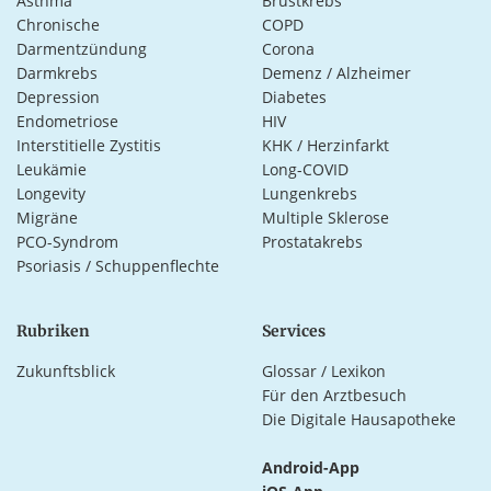
Asthma
Brustkrebs
Chronische
COPD
Darmentzündung
Corona
Darmkrebs
Demenz / Alzheimer
Depression
Diabetes
Endometriose
HIV
Interstitielle Zystitis
KHK / Herzinfarkt
Leukämie
Long-COVID
Longevity
Lungenkrebs
Migräne
Multiple Sklerose
PCO-Syndrom
Prostatakrebs
Psoriasis / Schuppenflechte
Rubriken
Services
Zukunftsblick
Glossar / Lexikon
Für den Arztbesuch
Die Digitale Hausapotheke
Android-App