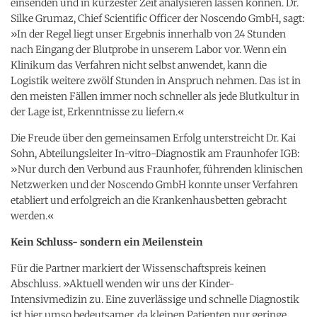
einsenden und in kürzester Zeit analysieren lassen können. Dr.
Silke Grumaz, Chief Scientific Officer der Noscendo GmbH, sagt:
»In der Regel liegt unser Ergebnis innerhalb von 24 Stunden
nach Eingang der Blutprobe in unserem Labor vor. Wenn ein
Klinikum das Verfahren nicht selbst anwendet, kann die
Logistik weitere zwölf Stunden in Anspruch nehmen. Das ist in
den meisten Fällen immer noch schneller als jede Blutkultur in
der Lage ist, Erkenntnisse zu liefern.«
Die Freude über den gemeinsamen Erfolg unterstreicht Dr. Kai
Sohn, Abteilungsleiter In-vitro-Diagnostik am Fraunhofer IGB:
»Nur durch den Verbund aus Fraunhofer, führenden klinischen
Netzwerken und der Noscendo GmbH konnte unser Verfahren
etabliert und erfolgreich an die Krankenhausbetten gebracht
werden.«
Kein Schluss- sondern ein Meilenstein
Für die Partner markiert der Wissenschaftspreis keinen
Abschluss. »Aktuell wenden wir uns der Kinder-
Intensivmedizin zu. Eine zuverlässige und schnelle Diagnostik
ist hier umso bedeutsamer, da kleinen Patienten nur geringe