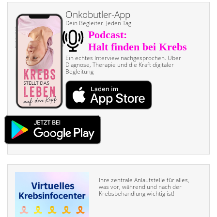
Onkobutler-App
Dein Begleiter. Jeden Tag.
Ein echtes Interview nach­gesprochen. Über
Diagnose, Therapie und die Kraft digitaler
Begleitung
Ihre zentrale Anlaufstelle für alles,
was vor, während und nach der
Krebsbehandlung wichtig ist!