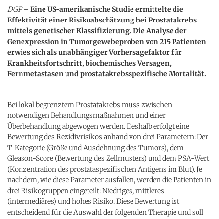
DGP
–
Eine US-amerikanische Studie ermittelte die
Effektivität einer Risikoabschätzung bei Prostatakrebs
mittels genetischer Klassifizierung. Die Analyse der
Genexpression in Tumorgewebeproben von 215 Patienten
erwies sich als unabhängiger Vorhersagefaktor für
Krankheitsfortschritt, biochemisches Versagen,
Fernmetastasen und prostatakrebsspezifische Mortalität.
Bei lokal begrenztem Prostatakrebs muss zwischen
notwendigen Behandlungsmaßnahmen und einer
Überbehandlung abgewogen werden. Deshalb erfolgt eine
Bewertung des Rezidivrisikos anhand von drei Parametern: Der
T-Kategorie (Größe und Ausdehnung des Tumors), dem
Gleason-Score (Bewertung des Zellmusters) und dem PSA-Wert
(Konzentration des prostataspezifischen Antigens im Blut). Je
nachdem, wie diese Parameter ausfallen, werden die Patienten in
drei Risikogruppen eingeteilt: Niedriges, mittleres
(intermediäres) und hohes Risiko. Diese Bewertung ist
entscheidend für die Auswahl der folgenden Therapie und soll