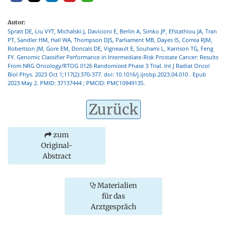
Autor:
Spratt DE, Liu VYT, Michalski J, Davicioni E, Berlin A, Simko JP, Efstathiou JA, Tran
PT, Sandler HM, Hall WA, Thompson DJS, Parliament MB, Dayes IS, Correa RJM,
Robertson JM, Gore EM, Doncals DE, Vigneault E, Souhami L, Karrison TG, Feng
FY. Genomic Classifier Performance in Intermediate-Risk Prostate Cancer: Results
From NRG Oncology/RTOG 0126 Randomized Phase 3 Trial. Int J Radiat Oncol
Biol Phys. 2023 Oct 1;117(2):370-377. doi: 10.1016/j.ijrobp.2023.04.010 . Epub
2023 May 2. PMID: 37137444 ; PMCID: PMC10949135.
Zurück
zum
Original-
Abstract
Materialien
für das
Arztgespräch