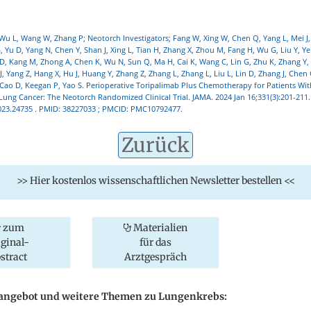
Wu L, Wang W, Zhang P; Neotorch Investigators; Fang W, Xing W, Chen Q, Yang L, Mei J, 
, Yu D, Yang N, Chen Y, Shan J, Xing L, Tian H, Zhang X, Zhou M, Fang H, Wu G, Liu Y, Ye
 Li D, Kang M, Zhong A, Chen K, Wu N, Sun Q, Ma H, Cai K, Wang C, Lin G, Zhu K, Zhang Y,
 Yang Z, Hang X, Hu J, Huang Y, Zhang Z, Zhang L, Zhang L, Liu L, Lin D, Zhang J, Chen G
ao D, Keegan P, Yao S. Perioperative Toripalimab Plus Chemotherapy for Patients Wit
Lung Cancer: The Neotorch Randomized Clinical Trial. JAMA. 2024 Jan 16;331(3):201-211.
023.24735 . PMID: 38227033 ; PMCID: PMC10792477.
Zurück
>> Hier kostenlos wissenschaftlichen Newsletter bestellen <<
zum
Materialien
iginal-
für das
stract
Arztgespräch
eangebot und weitere Themen zu Lungenkrebs: