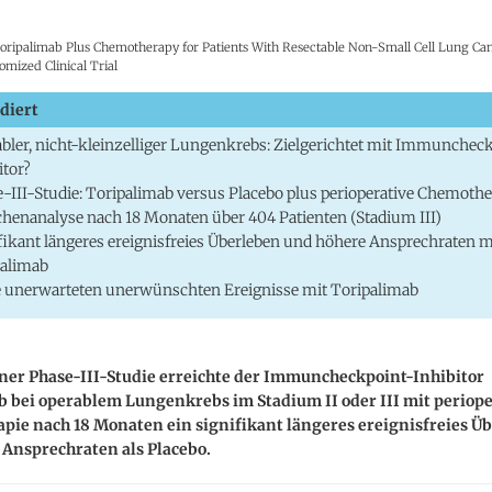
Toripalimab Plus Chemotherapy for Patients With Resectable Non-Small Cell Lung Ca
mized Clinical Trial
diert
bler, nicht-kleinzelliger Lungenkrebs: Zielgerichtet mit Immunchec
itor?
-III-Studie: Toripalimab versus Placebo plus perioperative Chemothe
henanalyse nach 18 Monaten über 404 Patienten (Stadium III)
fikant längeres ereignisfreies Überleben und höhere Ansprechraten m
palimab
 unerwarteten unerwünschten Ereignisse mit Toripalimab
iner Phase-III-Studie erreichte der Immuncheckpoint-Inhibitor
 bei operablem Lungenkrebs im Stadium II oder III mit periope
pie nach 18 Monaten ein signifikant längeres ereignisfreies Ü
 Ansprechraten als Placebo.