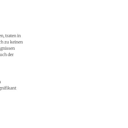
, traten in
ch zu keinen
ignissen
ruch der
n
gnifikant