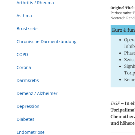
Arthritis / Rheuma
Original Titel:
Perioperative 
Asthma
Neotorch Rando
Brustkrebs
Kurz & fun
Opera
Chronische Darmentzündung
Inhib
Phase
COPD
Zwisc
Signi
Corona
Tori
Keine
Darmkrebs
Demenz / Alzheimer
DGP
–
In e
Depression
Toripalimab
Chemothera
Diabetes
und höhere
Endometriose