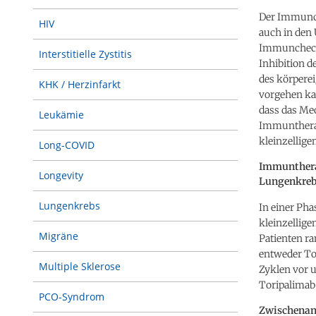
Der Immunche
HIV
auch in den 
Immuncheckp
Interstitielle Zystitis
Inhibition 
des körpere
KHK / Herzinfarkt
vorgehen ka
dass das Med
Leukämie
Immuntherap
kleinzellig
Long-COVID
Immunthera
Longevity
Lungenkreb
Lungenkrebs
In einer Pha
kleinzellige
Migräne
Patienten ra
entweder Tor
Multiple Sklerose
Zyklen vor u
Toripalimab 
PCO-Syndrom
Zwischenana