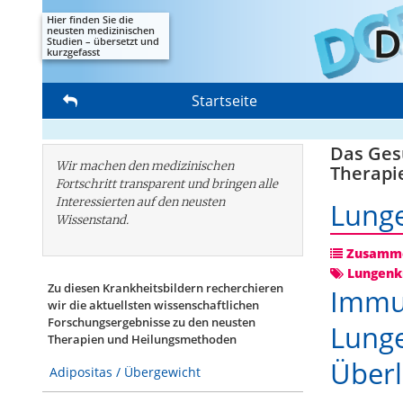
Hier finden Sie die
neusten medizinischen
Studien – übersetzt und
kurzgefasst
Startseite
Das Gesu
Wir machen den medizinischen
Therapi
Fortschritt transparent und bringen alle
Interessierten auf den neusten
Lung
Wissenstand.
Zusamme
Lungenk
Zu diesen Krankheitsbildern recherchieren
Immun
wir die aktuellsten wissenschaftlichen
Forschungs­ergebnisse zu den neusten
Lunge
Therapien und Heilungsmethoden
Überl
Adipositas / Übergewicht