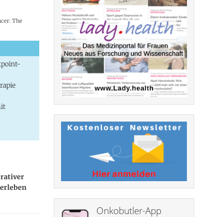
ncer: The
kpoint-
rapie
it
rativer
berleben
Onkobutler-App