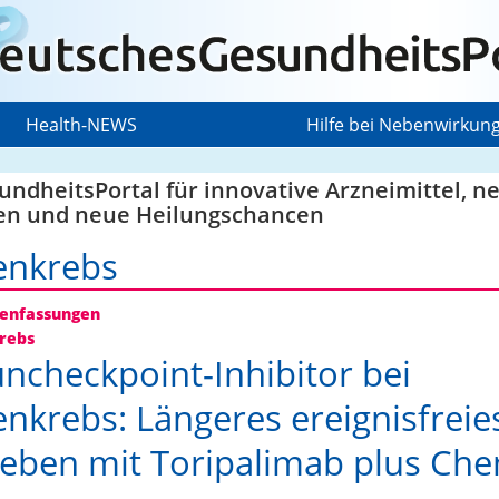
Health-NEWS
Hilfe bei Nebenwirkun
ndheitsPortal für innovative Arzneimittel, n
en und neue Heilungschancen
enkrebs
nfassungen
rebs
checkpoint-Inhibitor bei
nkrebs: Längeres ereignisfreie
eben mit Toripalimab plus Ch