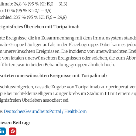
limab: 24,8 % (95 % KI: 19,0 – 31,3)
o: 1,0 % (95 % KI: 0,1 – 3,5)
chied: 23,7 % (95 % KI: 17,6 – 29,8)
eignisfreies Überleben mit Toripalimab
e Ereignisse, die im Zusammenhang mit dem Immunsystem standen
mab-Gruppe häufiger auf als in der Placebogruppe. Dabei kam es jedo
n unerwünschten Ereignissen. Die Inzidenz von unerwünschten Ere
ie von fatalen unerwünschten Ereignissen oder solchen, die zum Abb
führten, war in beiden Behandlungsgruppen ähnlich hoch.
arteten unerwünschten Ereignisse mit Toripalimab
schlussfolgerten, dass die Zugabe von Toripalimab zur perioperative
ie bei nicht-kleinzelligem Lungenkrebs im Stadium III mit einem si
ignisfreien Überleben assoziiert sei.
e:
DeutschesGesundheitsPortal / HealthCom
diesen Beitrag: