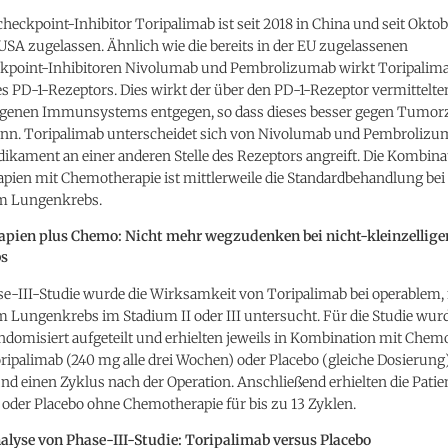
ckpoint-Inhibitor Toripalimab ist seit 2018 in China und seit Okto
USA zugelassen. Ähnlich wie die bereits in der EU zugelassenen
oint-Inhibitoren Nivolumab und Pembrolizumab wirkt Toripalima
des PD-1-Rezeptors. Dies wirkt der über den PD-1-Rezeptor vermitte
igenen Immunsystems entgegen, so dass dieses besser gegen Tumorz
nn. Toripalimab unterscheidet sich von Nivolumab und Pembrolizum
ikament an einer anderen Stelle des Rezeptors angreift. Die Kombina
ien mit Chemotherapie ist mittlerweile die Standardbehandlung bei 
em Lungenkrebs.
pien plus Chemo: Nicht mehr wegzudenken bei nicht-kleinzellig
s
se-III-Studie wurde die Wirksamkeit von Toripalimab bei operablem, 
m Lungenkrebs im Stadium II oder III untersucht. Für die Studie wur
ndomisiert aufgeteilt und erhielten jeweils in Kombination mit Chem
ipalimab (240 mg alle drei Wochen) oder Placebo (gleiche Dosierung)
nd einen Zyklus nach der Operation. Anschließend erhielten die Patie
oder Placebo ohne Chemotherapie für bis zu 13 Zyklen.
lyse von Phase-III-Studie: Toripalimab versus Placebo