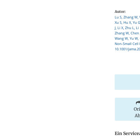
Autor:
Lu S, Zhang W, 
Xu S, Hu X, Yu G
J, Li X, Zhu L,
Zhang W, Chen J,
Wang W, Yu W, C
Non-Small Cell 
10.1001/jama.2
Or
Ab
Ein Servic