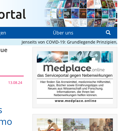
gen
Über uns
Jenseits von COVID-19: Grundlegende Prinzipien, die Pandem
eue
13.08.24
s
emo