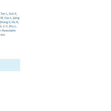
Tan L, Sun X,
 M, Cao L, Jiang
 Zhang X, Hu H,
, Li Y, Zhu L,
h Resectable
 doi: