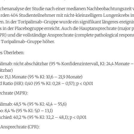
schenanalyse der Studie nach einer medianen Nachbeobachtungszeit v
den 404 Studienteilnehmer mit nicht-kleinzelligem Lungenkrebs i
en. In der Toripalimab-Gruppe wurde ein signifikant längeres ereignis
s in der Placebogruppe erreicht. Auch die Hauptansprechrate (major p
R) und die vollständige Ansprechrate (complete pathological respon
r Toripalimab-Gruppe höher.
es Überleben:
limab: nicht abschätzbar (95 % Konfidenzintervall, KI: 24,4 Monate –
ätzbar)
o: 15,1 Monate (95 % KI: 10,6 – 21,9 Monate)
 Ratio (HR): 0,40 (95 % KI: 0,28 – 0,57); p < 0,001
chrate (MPR):
limab: 48,5 % (95 % KI: 41,4 – 55,6)
o: 8,4 % (95 % KI: 5,0 – 13,1)
chied: 40,2 % (95 % KI: 32,2 – 48,1); p < 0,001
 Ansprechrate (CPR):