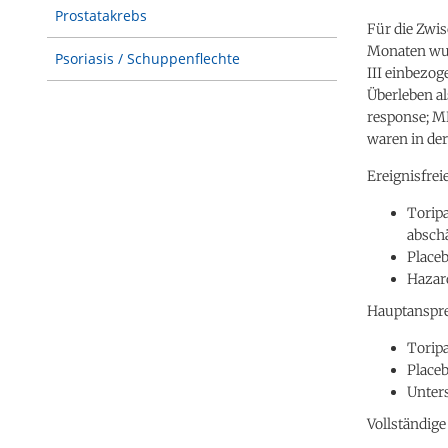
Prostatakrebs
Für die Zwi
Monaten wur
Psoriasis / Schuppenflechte
III einbezog
Überleben al
response; MP
waren in de
Ereignisfrei
Toripa
absch
Placeb
Hazard
Hauptanspre
Toripa
Placeb
Unters
Vollständige