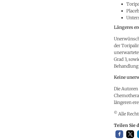
Toripa
Placeb
Unters
Längeres er
Unerwünscht
der Toripali
unerwartete
Grad 3, sow
Behandlung 
Keine unerw
Die Autoren 
Chemotherap
längeren ere
©
Alle Recht
Teilen Sie 