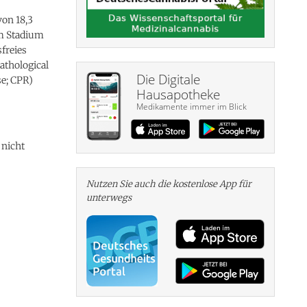
on 18,3
m Stadium
freies
athological
Die Digitale
se; CPR)
Hausapotheke
Medikamente immer im Blick
 nicht
Nutzen Sie auch die kosten­lose App für
unterwegs