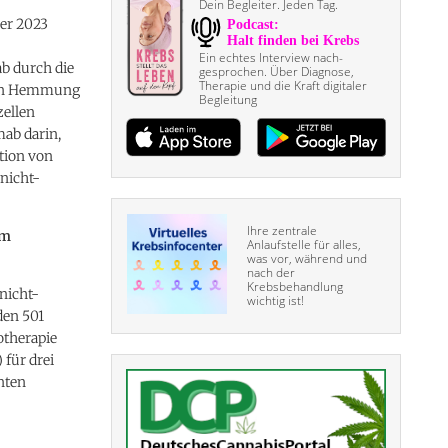
Dein Begleiter. Jeden Tag.
ber 2023
Ein echtes Interview nach­
b durch die
gesprochen. Über Diagnose,
Therapie und die Kraft digitaler
lten Hemmung
Begleitung
ellen
ab darin,
tion von
nicht-
Ihre zentrale
em
Anlaufstelle für alles,
was vor, während und
nach der
Krebsbehandlung
nicht-
wichtig ist!
den 501
otherapie
 für drei
nten