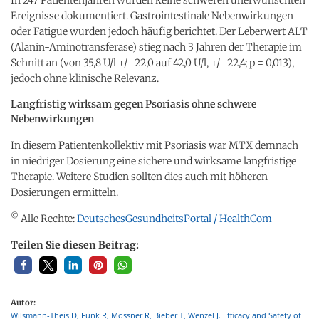
Ereignisse dokumentiert. Gastrointestinale Nebenwirkungen
oder Fatigue wurden jedoch häufig berichtet. Der Leberwert ALT
(Alanin-Aminotransferase) stieg nach 3 Jahren der Therapie im
Schnitt an (von 35,8 U/l +/- 22,0 auf 42,0 U/l, +/- 22,4; p = 0,013),
jedoch ohne klinische Relevanz.
Langfristig wirksam gegen Psoriasis ohne schwere
Nebenwirkungen
In diesem Patientenkollektiv mit Psoriasis war MTX demnach
in niedriger Dosierung eine sichere und wirksame langfristige
Therapie. Weitere Studien sollten dies auch mit höheren
Dosierungen ermitteln.
©
Alle Rechte:
DeutschesGesundheitsPortal / HealthCom
Teilen Sie diesen Beitrag:
Autor:
Wilsmann-Theis D, Funk R, Mössner R, Bieber T, Wenzel J. Efficacy and Safety of