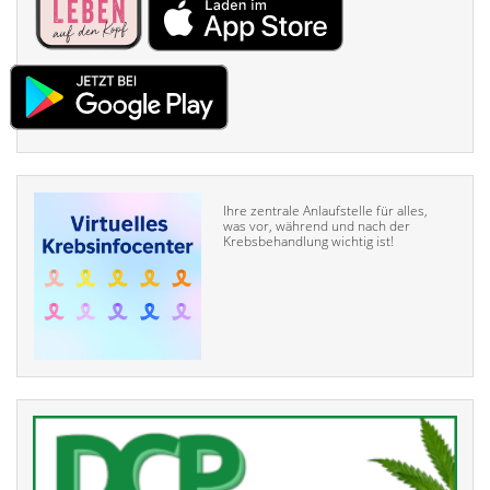
Ihre zentrale Anlaufstelle für alles,
was vor, während und nach der
Krebsbehandlung wichtig ist!