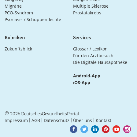
Migräne
Multiple Sklerose
PCO-Syndrom
Prostatakrebs
Psoriasis / Schuppenflechte
Rubriken
Services
Zukunftsblick
Glossar / Lexikon
Für den Arztbesuch
Die Digitale Hausapotheke
Android-App
iOS-App
© 2026 DeutschesGesundheitsPortal
Impressum
AGB
Datenschutz
Über uns
Kontakt
|
|
|
|
Goto
Goto
Goto
Goto
Goto
Goto