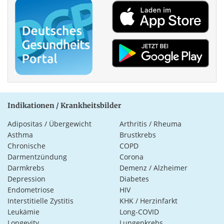
Indikationen / Krankheitsbilder
Adipositas / Übergewicht
Arthritis / Rheuma
Asthma
Brustkrebs
Chronische
COPD
Darmentzündung
Corona
Darmkrebs
Demenz / Alzheimer
Depression
Diabetes
Endometriose
HIV
Interstitielle Zystitis
KHK / Herzinfarkt
Leukämie
Long-COVID
Longevity
Lungenkrebs