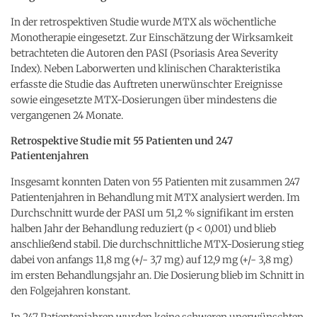
In der retrospektiven Studie wurde MTX als wöchentliche
Monotherapie eingesetzt. Zur Einschätzung der Wirksamkeit
betrachteten die Autoren den PASI (Psoriasis Area Severity
Index). Neben Laborwerten und klinischen Charakteristika
erfasste die Studie das Auftreten unerwünschter Ereignisse
sowie eingesetzte MTX-Dosierungen über mindestens die
vergangenen 24 Monate.
Retrospektive Studie mit 55 Patienten und 247
Patientenjahren
Insgesamt konnten Daten von 55 Patienten mit zusammen 247
Patientenjahren in Behandlung mit MTX analysiert werden. Im
Durchschnitt wurde der PASI um 51,2 % signifikant im ersten
halben Jahr der Behandlung reduziert (p < 0,001) und blieb
anschließend stabil. Die durchschnittliche MTX-Dosierung stieg
dabei von anfangs 11,8 mg (+/- 3,7 mg) auf 12,9 mg (+/- 3,8 mg)
im ersten Behandlungsjahr an. Die Dosierung blieb im Schnitt in
den Folgejahren konstant.
In 247 Patientenjahren wurden keine schweren unerwünschten