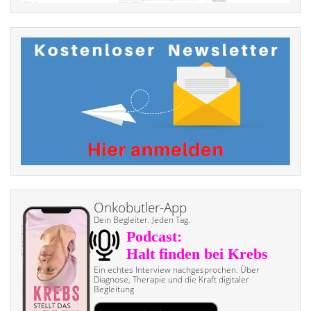
Onkobutler-App
Dein Begleiter. Jeden Tag.
Ein echtes Interview nach­gesprochen. Über
Diagnose, Therapie und die Kraft digitaler
Begleitung