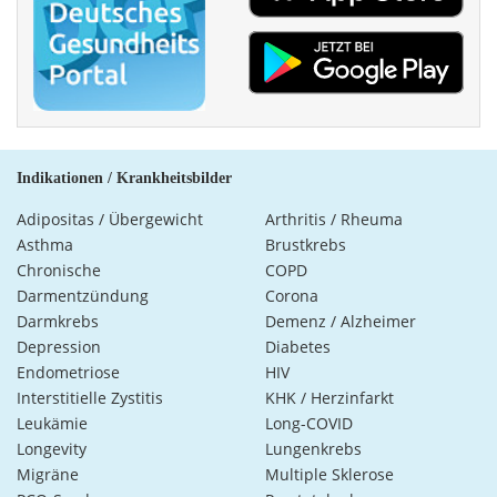
Indikationen / Krankheitsbilder
Adipositas / Übergewicht
Arthritis / Rheuma
Asthma
Brustkrebs
Chronische
COPD
Darmentzündung
Corona
Darmkrebs
Demenz / Alzheimer
Depression
Diabetes
Endometriose
HIV
Interstitielle Zystitis
KHK / Herzinfarkt
Leukämie
Long-COVID
Longevity
Lungenkrebs
Migräne
Multiple Sklerose