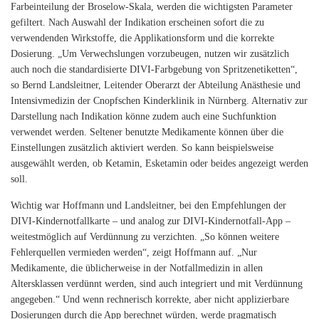
Farbeinteilung der Broselow-Skala, werden die wichtigsten Parameter
gefiltert. Nach Auswahl der Indikation erscheinen sofort die zu
verwendenden Wirkstoffe, die Applikationsform und die korrekte
Dosierung. „Um Verwechslungen vorzubeugen, nutzen wir zusätzlich
auch noch die standardisierte DIVI-Farbgebung von Spritzenetiketten“,
so Bernd Landsleitner, Leitender Oberarzt der Abteilung Anästhesie und
Intensivmedizin der Cnopfschen Kinderklinik in Nürnberg. Alternativ zur
Darstellung nach Indikation könne zudem auch eine Suchfunktion
verwendet werden. Seltener benutzte Medikamente können über die
Einstellungen zusätzlich aktiviert werden. So kann beispielsweise
ausgewählt werden, ob Ketamin, Esketamin oder beides angezeigt werden
soll.
Wichtig war Hoffmann und Landsleitner, bei den Empfehlungen der
DIVI-Kindernotfallkarte – und analog zur DIVI-Kindernotfall-App –
weitestmöglich auf Verdünnung zu verzichten. „So können weitere
Fehlerquellen vermieden werden“, zeigt Hoffmann auf. „Nur
Medikamente, die üblicherweise in der Notfallmedizin in allen
Altersklassen verdünnt werden, sind auch integriert und mit Verdünnung
angegeben.“ Und wenn rechnerisch korrekte, aber nicht applizierbare
Dosierungen durch die App berechnet würden, werde pragmatisch