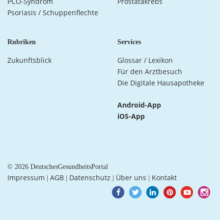
PCO-Syndrom
Prostatakrebs
Psoriasis / Schuppenflechte
Rubriken
Services
Zukunftsblick
Glossar / Lexikon
Für den Arztbesuch
Die Digitale Hausapotheke
Android-App
iOS-App
© 2026 DeutschesGesundheitsPortal
Impressum
AGB
Datenschutz
Über uns
Kontakt
|
|
|
|
Goto
Goto
Goto
Goto
Goto
Goto
Facebook
Twitter
LinkedIn
Pinterest
Youtube
Instagra