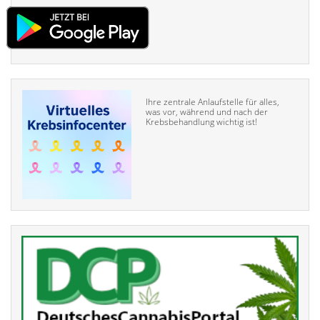
Ihre zentrale Anlaufstelle für alles,
was vor, während und nach der
Krebsbehandlung wichtig ist!