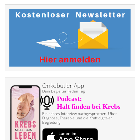
Onkobutler-App
Dein Begleiter. Jeden Tag.
Ein echtes Interview nach­gesprochen. Über
Diagnose, Therapie und die Kraft digitaler
Begleitung