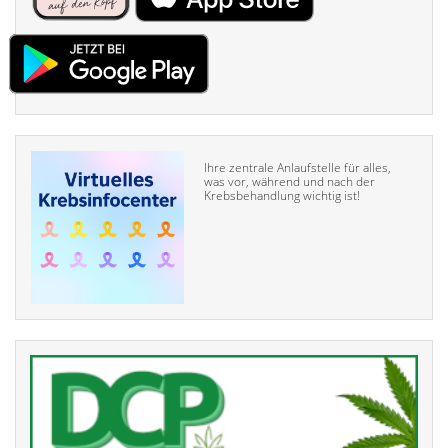
Ihre zentrale Anlaufstelle für alles,
was vor, während und nach der
Krebsbehandlung wichtig ist!