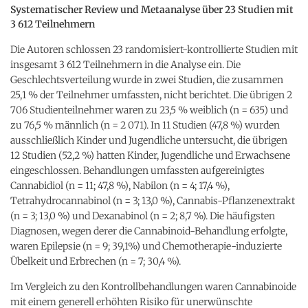
Systematischer Review und Metaanalyse über 23 Studien mit
3 612 Teilnehmern
Die Autoren schlossen 23 randomisiert-kontrollierte Studien mit
insgesamt 3 612 Teilnehmern in die Analyse ein. Die
Geschlechtsverteilung wurde in zwei Studien, die zusammen
25,1 % der Teilnehmer umfassten, nicht berichtet. Die übrigen 2
706 Studienteilnehmer waren zu 23,5 % weiblich (n = 635) und
zu 76,5 % männlich (n = 2 071). In 11 Studien (47,8 %) wurden
ausschließlich Kinder und Jugendliche untersucht, die übrigen
12 Studien (52,2 %) hatten Kinder, Jugendliche und Erwachsene
eingeschlossen. Behandlungen umfassten aufgereinigtes
Cannabidiol (n = 11; 47,8 %), Nabilon (n = 4; 17,4 %),
Tetrahydrocannabinol (n = 3; 13,0 %), Cannabis-Pflanzenextrakt
(n = 3; 13,0 %) und Dexanabinol (n = 2; 8,7 %). Die häufigsten
Diagnosen, wegen derer die Cannabinoid-Behandlung erfolgte,
waren Epilepsie (n = 9; 39,1%) und Chemotherapie-induzierte
Übelkeit und Erbrechen (n = 7; 30,4 %).
Im Vergleich zu den Kontrollbehandlungen waren Cannabinoide
mit einem generell erhöhten Risiko für unerwünschte