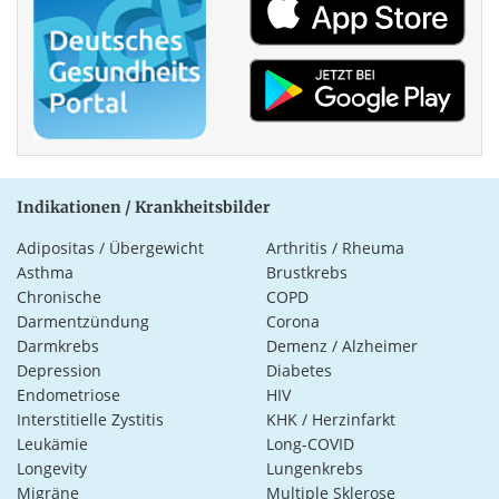
Indikationen / Krankheitsbilder
Adipositas / Übergewicht
Arthritis / Rheuma
Asthma
Brustkrebs
Chronische
COPD
Darmentzündung
Corona
Darmkrebs
Demenz / Alzheimer
Depression
Diabetes
Endometriose
HIV
Interstitielle Zystitis
KHK / Herzinfarkt
Leukämie
Long-COVID
Longevity
Lungenkrebs
Migräne
Multiple Sklerose