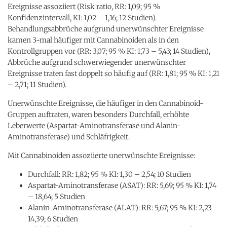
Ereignisse assoziiert (Risk ratio, RR: 1,09; 95 %
Konfidenzintervall, KI: 1,02 – 1,16; 12 Studien).
Behandlungsabbrüche aufgrund unerwünschter Ereignisse
kamen 3-mal häufiger mit Cannabinoiden als in den
Kontrollgruppen vor (RR: 3,07; 95 % KI: 1,73 – 5,43; 14 Studien),
Abbrüche aufgrund schwerwiegender unerwünschter
Ereignisse traten fast doppelt so häufig auf (RR: 1,81; 95 % KI: 1,21
– 2,71; 11 Studien).
Unerwünschte Ereignisse, die häufiger in den Cannabinoid-
Gruppen auftraten, waren besonders Durchfall, erhöhte
Leberwerte (Aspartat-Aminotransferase und Alanin-
Aminotransferase) und Schläfrigkeit.
Mit Cannabinoiden assoziierte unerwünschte Ereignisse:
Durchfall: RR: 1,82; 95 % KI: 1,30 – 2,54; 10 Studien
Aspartat-Aminotransferase (ASAT): RR: 5,69; 95 % KI: 1,74
– 18,64; 5 Studien
Alanin-Aminotransferase (ALAT): RR: 5,67; 95 % KI: 2,23 –
14,39; 6 Studien