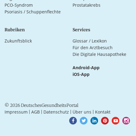
PCO-Syndrom
Prostatakrebs
Psoriasis / Schuppenflechte
Rubriken
Services
Zukunftsblick
Glossar / Lexikon
Für den Arztbesuch
Die Digitale Hausapotheke
Android-App
iOS-App
© 2026 DeutschesGesundheitsPortal
Impressum
AGB
Datenschutz
Über uns
Kontakt
|
|
|
|
Goto
Goto
Goto
Goto
Goto
Goto
Facebook
Twitter
LinkedIn
Pinterest
Youtube
Instagra