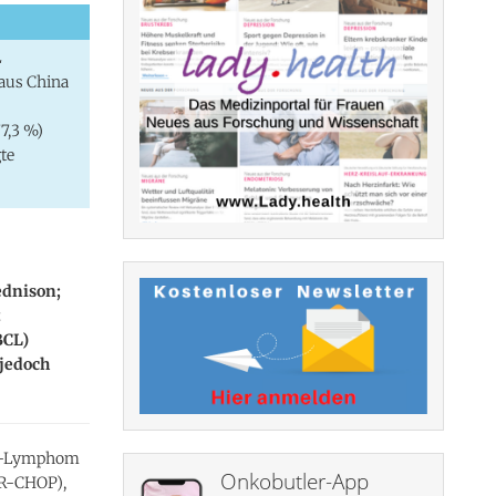
L
 aus China
7,3 %)
te
ednison;
t
BCL)
 jedoch
kin-Lymphom
Onkobutler-App
(R-CHOP),