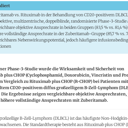
diert
itamab vs. Rituximab in der Behandlung von CD20-positivem DLBC
ektive, multizentrische, doppelblinde, randomisierte Phase-3-Studie
eichbare objektive Ansprechrate in beiden Gruppen (83,5 % vs. 81,4 %)
e vollständige Ansprechrate in der Zuberitamab-Gruppe (85,7 % vs. 7
eichbares Nebenwirkungspotential, jedoch häufigere infusionsbeding
tionen
iner Phase-3-Studie wurde die Wirksamkeit und Sicherheit von
b plus CHOP (Cyclophosphamid, Doxorubicin, Vincristin und Pr
m Vergleich zu Rituximab plus CHOP (R-CHOP) bei Patienten mi
tem CD20-positivem diffus großzelligem B-Zell-Lymphom (DL
 Die Ergebnisse zeigen vergleichbare objektive Ansprechraten,
t höhere vollständige Ansprechraten mit Zuberitamab.
 großzellige B-Zell-Lymphom (DLBCL) ist das häufigste Non-Hodg
rwachsenen. Die Standardtherapie besteht aus Rituximab plus CHOP 