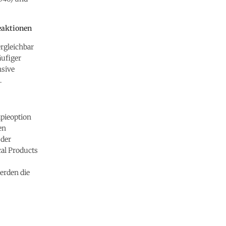
eaktionen
rgleichbar
äufiger
nsive
.
apieoption
en
 der
cal Products
erden die