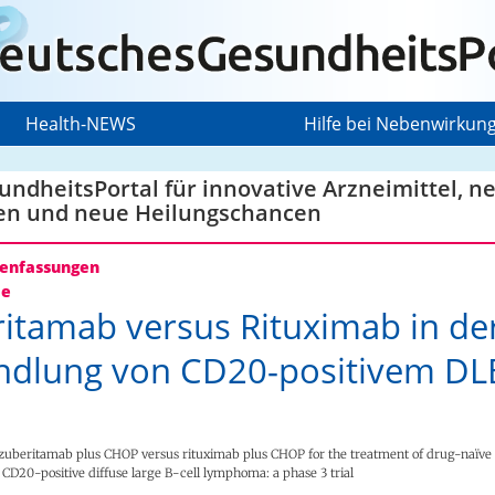
Health-NEWS
Hilfe bei Nebenwirkun
ndheitsPortal für innovative Arzneimittel, n
en und neue Heilungschancen
nfassungen
ie
itamab versus Rituximab in de
ndlung von CD20-positivem DL
zuberitamab plus CHOP versus rituximab plus CHOP for the treatment of drug-naïve 
CD20-positive diffuse large B-cell lymphoma: a phase 3 trial