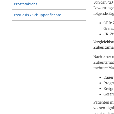
Von den 423 
Prostatakrebs
Bewertung a
folgende Er
Psoriasis / Schuppenflechte
ORR: Z
Grenze
CR: Zu
Vergleichba
Zuberitama
Nach einer 
Zuberitamab-
mehrere Ma
Dauer 
Progre
Ereign
Gesamt
Patienten mi
wiesen signi
vollständige