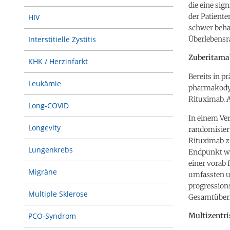
die eine sig
der Patient
HIV
schwer behan
Überlebensr
Interstitielle Zystitis
Zuberitama
KHK / Herzinfarkt
Bereits in p
Leukämie
pharmakodyn
Rituximab. 
Long-COVID
In einem Ver
Longevity
randomisier
Rituximab z
Lungenkrebs
Endpunkt wa
einer vorab
Migräne
umfassten u.
progressions
Multiple Sklerose
Gesamtüberl
Multizentri
PCO-Syndrom