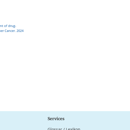
nt of drug-
her Cancer. 2024
Services
Glossar / Lexikon