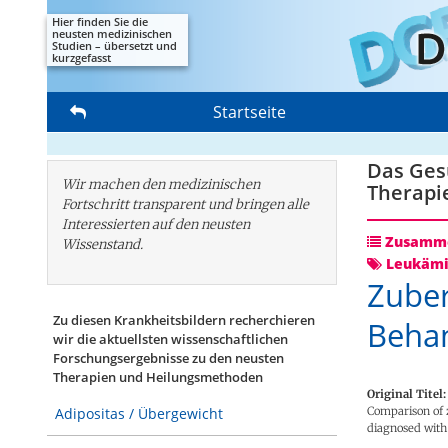
Hier finden Sie die
neusten medizinischen
Studien – übersetzt und
kurzgefasst
Startseite
Das Gesu
Wir machen den medizinischen
Therapi
Fortschritt transparent und bringen alle
Interessierten auf den neusten
Zusamme
Wissenstand.
Leukäm
Zuber
Zu diesen Krankheitsbildern recherchieren
Beha
wir die aktuellsten wissenschaftlichen
Forschungs­ergebnisse zu den neusten
Therapien und Heilungsmethoden
Original Titel:
Comparison of 
Adipositas / Übergewicht
diagnosed with 