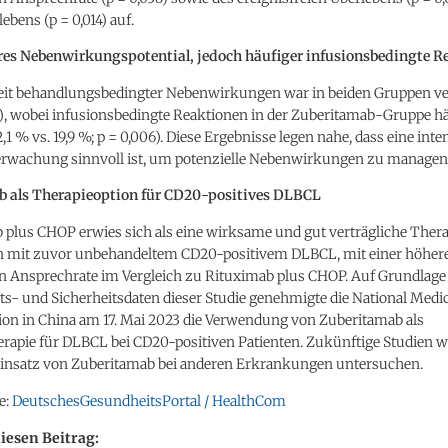
bens (p = 0,014) auf.
res Nebenwirkungspotential, jedoch häufiger infusionsbedingte R
eit behandlungsbedingter Nebenwirkungen war in beiden Gruppen ve
05), wobei infusionsbedingte Reaktionen in der Zuberitamab-Gruppe h
,1 % vs. 19,9 %; p = 0,006). Diese Ergebnisse legen nahe, dass eine inte
rwachung sinnvoll ist, um potenzielle Nebenwirkungen zu managen
 als Therapieoption für CD20-positives DLBCL
 plus CHOP erwies sich als eine wirksame und gut verträgliche Ther
en mit zuvor unbehandeltem CD20-positivem DLBCL, mit einer höher
en Ansprechrate im Vergleich zu Rituximab plus CHOP. Auf Grundlage
s- und Sicherheitsdaten dieser Studie genehmigte die National Medi
ion in China am 17. Mai 2023 die Verwendung von Zuberitamab als
erapie für DLBCL bei CD20-positiven Patienten. Zukünftige Studien w
Einsatz von Zuberitamab bei anderen Erkrankungen untersuchen.
e:
DeutschesGesundheitsPortal / HealthCom
diesen Beitrag: