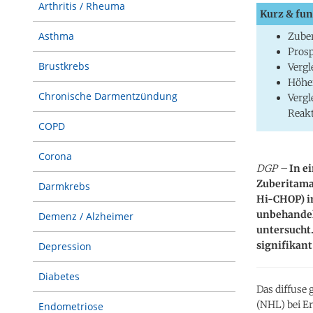
Arthritis / Rheuma
Kurz & fun
Asthma
Zuber
Prosp
Brustkrebs
Vergl
Höher
Chronische Darmentzündung
Vergl
Reak
COPD
Corona
DGP –
In e
Zuberitama
Darmkrebs
Hi-CHOP) i
unbehandel
Demenz / Alzheimer
untersucht.
signifikan
Depression
Diabetes
Das diffuse
(NHL) bei E
Endometriose