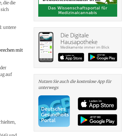
 die die
 sich
I: untere
Die Digitale
Hausapotheke
Medikamente immer im Blick
prechen mit
 der
ug auf
Nutzen Sie auch die kosten­lose App für
unterwegs
hielten,
,046) und