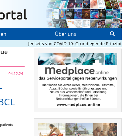
gen
Über uns
Jenseits von COVID-19: Grundlegende Prinzipien, die Pa
eue
04.12.24
r
BCL
patients