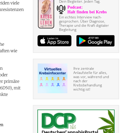
Dein Begleiter. Jeden Tag.
iden viele
nresistenzen
Ein echtes Interview nach­
gesprochen. Über Diagnose,
Therapie und die Kraft digitaler
Begleitung
che
aften wie
en
Ihre zentrale
Anlaufstelle für alles,
oder
was vor, während und
nach der
r primäre
Krebsbehandlung
C6D50), mit
wichtig ist!
nkte
en