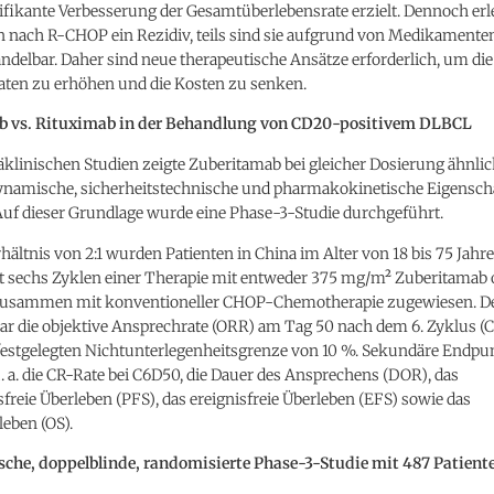
nifikante Verbesserung der Gesamtüberlebensrate erzielt. Dennoch erle
en nach R-CHOP ein Rezidiv, teils sind sie aufgrund von Medikamente
delbar. Daher sind neue therapeutische Ansätze erforderlich, um die
aten zu erhöhen und die Kosten zu senken.
b vs. Rituximab in der Behandlung von CD20-positivem DLBCL
räklinischen Studien zeigte Zuberitamab bei gleicher Dosierung ähnli
amische, sicherheitstechnische und pharmakokinetische Eigensch
Auf dieser Grundlage wurde eine Phase-3-Studie durchgeführt.
hältnis von 2:1 wurden Patienten in China im Alter von 18 bis 75 Jahr
t sechs Zyklen einer Therapie mit entweder 375 mg/m² Zuberitamab 
usammen mit konventioneller CHOP-Chemotherapie zugewiesen. De
r die objektive Ansprechrate (ORR) am Tag 50 nach dem 6. Zyklus (
 festgelegten Nichtunterlegenheitsgrenze von 10 %. Sekundäre Endpu
 a. die CR-Rate bei C6D50, die Dauer des Ansprechens (DOR), das
freie Überleben (PFS), das ereignisfreie Überleben (EFS) sowie das
eben (OS).
sche, doppelblinde, randomisierte Phase-3-Studie mit 487 Patient