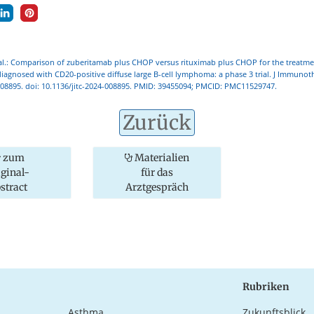
t al.: Comparison of zuberitamab plus CHOP versus rituximab plus CHOP for the treatme
diagnosed with CD20-positive diffuse large B-cell lymphoma: a phase 3 trial. J Immunot
008895. doi: 10.1136/jitc-2024-008895. PMID: 39455094; PMCID: PMC11529747.
Zurück
zum
Materialien
iginal-
für das
stract
Arztgespräch
Rubriken
Asthma
Zukunftsblick