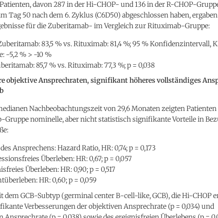
Patienten, davon 287 in der Hi-CHOP- und 136 in der R-CHOP-Gruppe,
m Tag 50 nach dem 6. Zyklus (C6D50) abgeschlossen haben, ergaben
gebnisse für die Zuberitamab- im Vergleich zur Rituximab-Gruppe:
uberitamab: 83,5 % vs. Rituximab: 81,4 %; 95 % Konfidenzintervall, K
: -5,2 % > -10 %
beritamab: 85,7 % vs. Rituximab: 77,3 %; p = 0,038
re objektive Ansprechraten, signifikant höheres vollständiges Ans
b
medianen Nachbeobachtungszeit von 29,6 Monaten zeigten Patienten
Gruppe nominelle, aber nicht statistisch signifikante Vorteile in Bez
ße:
des Ansprechens: Hazard Ratio, HR: 0,74; p = 0,173
ssionsfreies Überleben: HR: 0,67; p = 0,057
isfreies Überleben: HR: 0,90; p = 0,517
überleben: HR: 0,60; p = 0,059
t dem GCB-Subtyp (germinal center B-cell-like, GCB), die Hi-CHOP er
fikante Verbesserungen der objektiven Ansprechrate (p = 0,034) und
n Ansprechrate (p = 0,038) sowie des ereignisfreien Überlebens (p = 0