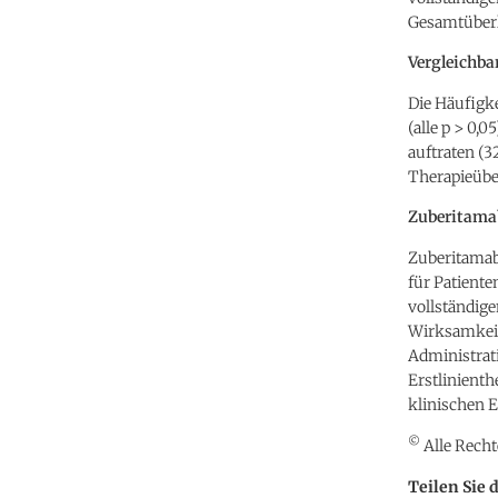
Gesamtüberle
Vergleichba
Die Häufigk
(alle p > 0,
auftraten (32
Therapieübe
Zuberitamab
Zuberitamab
für Patient
vollständig
Wirksamkeit
Administrat
Erstlinienth
klinischen 
©
Alle Recht
Teilen Sie 