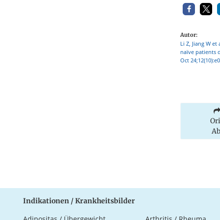
Autor:
Li Z, Jiang W e
naïve patients 
Oct 24;12(10):e
Or
Ab
Indikationen / Krankheitsbilder
Adipositas / Übergewicht
Arthritis / Rheuma