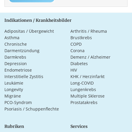
Indikationen / Krankheitsbilder
Adipositas / Übergewicht
Arthritis / Rheuma
Asthma
Brustkrebs
Chronische
COPD
Darmentzündung
Corona
Darmkrebs
Demenz / Alzheimer
Depression
Diabetes
Endometriose
HIV
Interstitielle Zystitis
KHK / Herzinfarkt
Leukämie
Long-COVID
Longevity
Lungenkrebs
Migräne
Multiple Sklerose
PCO-Syndrom
Prostatakrebs
Psoriasis / Schuppenflechte
Rubriken
Services