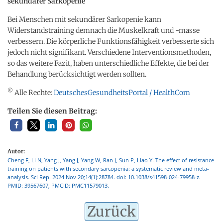
sekundärer Sarkopenie
Bei Menschen mit sekundärer Sarkopenie kann
Widerstandstraining demnach die Muskelkraft und -masse
verbessern. Die körperliche Funktionsfähigkeit verbesserte sich
jedoch nicht signifikant. Verschiedene Interventionsmethoden,
so das weitere Fazit, haben unterschiedliche Effekte, die bei der
Behandlung berücksichtigt werden sollten.
©
Alle Rechte:
DeutschesGesundheitsPortal / HealthCom
Teilen Sie diesen Beitrag:
Autor:
Cheng F, Li N, Yang J, Yang J, Yang W, Ran J, Sun P, Liao Y. The effect of resistance
training on patients with secondary sarcopenia: a systematic review and meta-
analysis. Sci Rep. 2024 Nov 20;14(1):28784. doi: 10.1038/s41598-024-79958-z.
PMID: 39567607; PMCID: PMC11579013.
Zurück