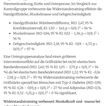
Nierenerkrankung, Krebs und Osteoporose. Im Vergleich zur
Kontrollgruppe verbesserte das Widerstandstraining effektiv die
Handgriffstärke, Muskelmasse und Gehgeschwindigkeit:
Handgriffstärke: Mittelwertdifferenz, MD: 2,47; 95 %
2
Konfidenzintervall, KI: 1,50 – 3,43; p < 0,01; I
= 94 %
2
Muskelmasse: MD: 0,94; 95 % KI: 0,52 – 1,36; p < 0,01; I
=
56 %
Gehgeschwindigkeit: MD: 2,18; 95 % KI: -0,01 – 4,37; p ≥
2
0,05; I
= 97 %
Eine Untergruppenanalyse fand einen größeren
Interventionseffekt auf die Griffstärke bei nicht-elastischem
2
Bandwiderstand (MD: 2,40; 95 % KI: 1,05 – 3,75; p < 0,01; I
= 94
%) als bei elastischem Bandwiderstand (MD: 1,22; 95 % KI: -0,14
2
– 2,58; p < 0,01; I
= 95 %). Widerstandstraining verbesserte die
Griffstärke speziell bei Menschen mit Typ-2-Diabetes (MD: 0,59;
2
95 % KI: 0,26 – 0,93; p < 0,01; I
= 27 %) und Adipositas (MD: 0,74;
2
95 % KI: 0,32 –1,15; p < 0,01; I
= 0 %) signifikant.
Widerstandstraining verbessert Muskelkraft und -masse bei