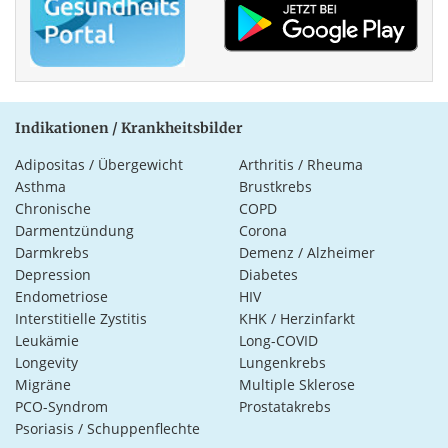
Indikationen / Krankheitsbilder
Adipositas / Übergewicht
Arthritis / Rheuma
Asthma
Brustkrebs
Chronische
COPD
Darmentzündung
Corona
Darmkrebs
Demenz / Alzheimer
Depression
Diabetes
Endometriose
HIV
Interstitielle Zystitis
KHK / Herzinfarkt
Leukämie
Long-COVID
Longevity
Lungenkrebs
Migräne
Multiple Sklerose
PCO-Syndrom
Prostatakrebs
Psoriasis / Schuppenflechte