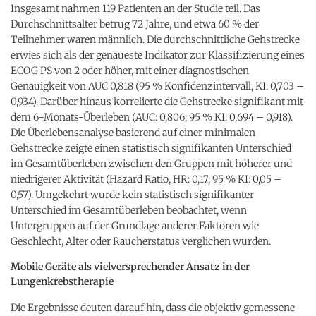
Insgesamt nahmen 119 Patienten an der Studie teil. Das
Durchschnittsalter betrug 72 Jahre, und etwa 60 % der
Teilnehmer waren männlich. Die durchschnittliche Gehstrecke
erwies sich als der genaueste Indikator zur Klassifizierung eines
ECOG PS von 2 oder höher, mit einer diagnostischen
Genauigkeit von AUC 0,818 (95 % Konfidenzintervall, KI: 0,703 –
0,934). Darüber hinaus korrelierte die Gehstrecke signifikant mit
dem 6-Monats-Überleben (AUC: 0,806; 95 % KI: 0,694 – 0,918).
Die Überlebensanalyse basierend auf einer minimalen
Gehstrecke zeigte einen statistisch signifikanten Unterschied
im Gesamtüberleben zwischen den Gruppen mit höherer und
niedrigerer Aktivität (Hazard Ratio, HR: 0,17; 95 % KI: 0,05 –
0,57). Umgekehrt wurde kein statistisch signifikanter
Unterschied im Gesamtüberleben beobachtet, wenn
Untergruppen auf der Grundlage anderer Faktoren wie
Geschlecht, Alter oder Raucherstatus verglichen wurden.
Mobile Geräte als vielversprechender Ansatz in der
Lungenkrebstherapie
Die Ergebnisse deuten darauf hin, dass die objektiv gemessene