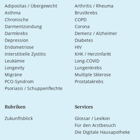
Adipositas / Übergewicht
Arthritis / Rheuma
Asthma
Brustkrebs
Chronische
COPD
Darmentzündung
Corona
Darmkrebs
Demenz / Alzheimer
Depression
Diabetes
Endometriose
HIV
Interstitielle Zystitis
KHK / Herzinfarkt
Leukämie
Long-COVID
Longevity
Lungenkrebs
Migräne
Multiple Sklerose
PCO-Syndrom
Prostatakrebs
Psoriasis / Schuppenflechte
Rubriken
Services
Zukunftsblick
Glossar / Lexikon
Für den Arztbesuch
Die Digitale Hausapotheke