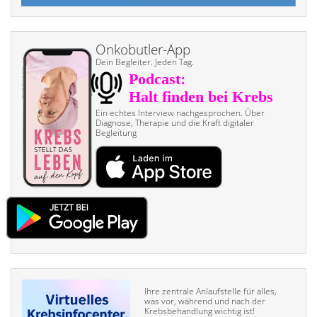
Onkobutler-App
Dein Begleiter. Jeden Tag.
Ein echtes Interview nach­gesprochen. Über
Diagnose, Therapie und die Kraft digitaler
Begleitung
Ihre zentrale Anlaufstelle für alles,
was vor, während und nach der
Krebsbehandlung wichtig ist!