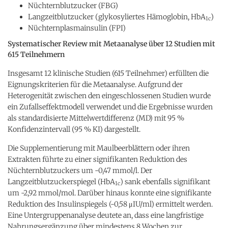
Nüchternblutzucker (FBG)
Langzeitblutzucker (glykosyliertes Hämoglobin, HbA
)
1c
Nüchternplasmainsulin (FPI)
Systematischer Review mit Metaanalyse über 12 Studien mit
615 Teilnehmern
Insgesamt 12 klinische Studien (615 Teilnehmer) erfüllten die
Eignungskriterien für die Metaanalyse. Aufgrund der
Heterogenität zwischen den eingeschlossenen Studien wurde
ein Zufallseffektmodell verwendet und die Ergebnisse wurden
als standardisierte Mittelwertdifferenz (MD) mit 95 %
Konfidenzintervall (95 % KI) dargestellt.
Die Supplementierung mit Maulbeerblättern oder ihren
Extrakten führte zu einer signifikanten Reduktion des
Nüchternblutzuckers um -0,47 mmol/l. Der
Langzeitblutzuckerspiegel (HbA
) sank ebenfalls signifikant
1c
um -2,92 mmol/mol. Darüber hinaus konnte eine signifikante
Reduktion des Insulinspiegels (-0,58 μIU/ml) ermittelt werden.
Eine Untergruppenanalyse deutete an, dass eine langfristige
Nahrungsergänzung über mindestens 8 Wochen zur