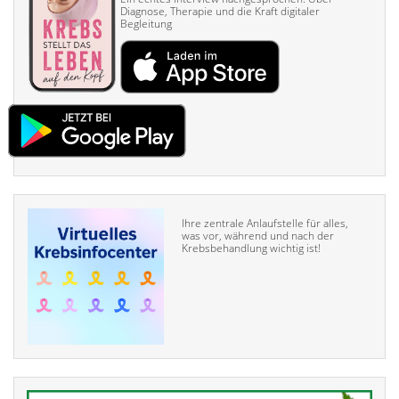
Diagnose, Therapie und die Kraft digitaler
Begleitung
Ihre zentrale Anlaufstelle für alles,
was vor, während und nach der
Krebsbehandlung wichtig ist!