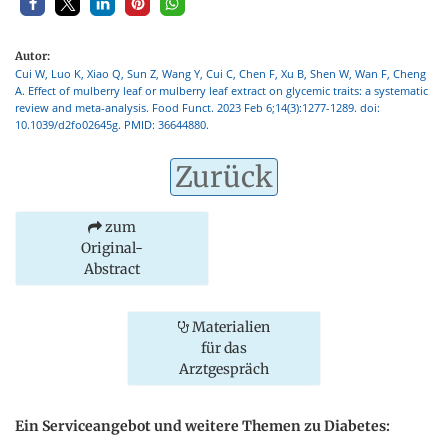
Autor:
Cui W, Luo K, Xiao Q, Sun Z, Wang Y, Cui C, Chen F, Xu B, Shen W, Wan F, Cheng
A. Effect of mulberry leaf or mulberry leaf extract on glycemic traits: a systematic
review and meta-analysis. Food Funct. 2023 Feb 6;14(3):1277-1289. doi:
10.1039/d2fo02645g. PMID: 36644880.
Zurück
zum
Original-
Abstract
Materialien
für das
Arztgespräch
Ein Serviceangebot und weitere Themen zu Diabetes: