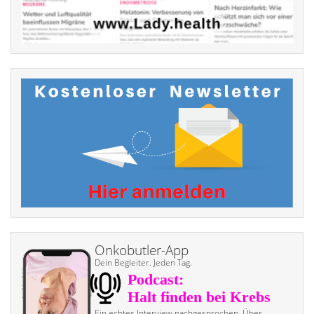
Onkobutler-App
Dein Begleiter. Jeden Tag.
Ein echtes Interview nach­gesprochen. Über