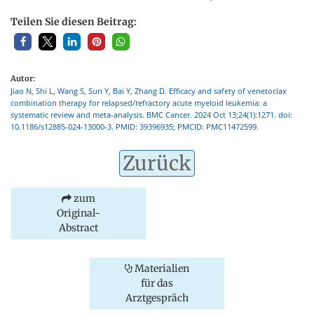
Teilen Sie diesen Beitrag:
Autor:
Jiao N, Shi L, Wang S, Sun Y, Bai Y, Zhang D. Efficacy and safety of venetoclax
combination therapy for relapsed/refractory acute myeloid leukemia: a
systematic review and meta-analysis. BMC Cancer. 2024 Oct 13;24(1):1271. doi:
10.1186/s12885-024-13000-3. PMID: 39396935; PMCID: PMC11472599.
Zurück
zum
Original-
Abstract
Materialien
für das
Arztgespräch