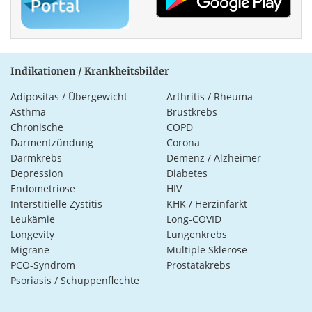
Indikationen / Krankheitsbilder
Adipositas / Übergewicht
Arthritis / Rheuma
Asthma
Brustkrebs
Chronische
COPD
Darmentzündung
Corona
Darmkrebs
Demenz / Alzheimer
Depression
Diabetes
Endometriose
HIV
Interstitielle Zystitis
KHK / Herzinfarkt
Leukämie
Long-COVID
Longevity
Lungenkrebs
Migräne
Multiple Sklerose
PCO-Syndrom
Prostatakrebs
Psoriasis / Schuppenflechte