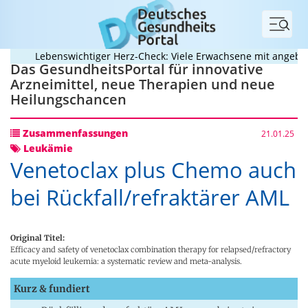
Menü
Lebenswichtiger Herz-Check: Viele Erwachsene mit angeboren
Das GesundheitsPortal für innovative
Arzneimittel, neue Therapien und neue
Heilungschancen
Zusammenfassungen
21.01.25
Leukämie
Venetoclax plus Chemo auch
bei Rückfall/refraktärer AML
Original Titel:
Efficacy and safety of venetoclax combination therapy for relapsed/refractory
acute myeloid leukemia: a systematic review and meta-analysis.
Kurz & fundiert