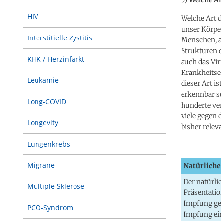
HIV
Welche Art d
unser Körpe
Interstitielle Zystitis
Menschen, a
Strukturen d
KHK / Herzinfarkt
auch das Vir
Krankheitse
Leukämie
dieser Art i
erkennbar s
Long-COVID
hunderte ver
viele gegen 
Longevity
bisher relev
Lungenkrebs
Migräne
Natürlich
Der natürli
Multiple Sklerose
Präsentation
Impfung gen
PCO-Syndrom
Impfung ein