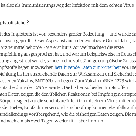
 ist also als Immunisierungsweg der Infektion mit dem echten Virus
.
mpfstoff sicher?
it des Impfstoffs ist von besonders großer Bedeutung – und wurde d
ribisch geprüft. Dieser Aspekt ist auch der wichtigste Grund dafür, da
 Arzneimittelbehörde EMA erst kurz vor Weihnachten die erste
mpfehlung ausgesprochen hat, und warum beispielsweise in Deutsc
sung angestrebt wurde, sondern eine vollständige europäische Zulass
mpfstoffe liegen inzwischen
beruhigende Daten zur Sicherheit
vor. Di
fehlung bisher ausreichende Daten zur Wirksamkeit und Sicherheit d
lassenen Vakzins, BNT162b, vorliegen. Zum Vakzin mRNA-1273 wird
Entscheidung der EMA erwartet. Die bisher zu beiden Impfstoffen
chten Daten zeigen die den üblichen Reaktionen bei Impfungen entsp
 Körper reagiert auf die scheinbare Infektion mit einem Virus mit erh
oder Fieber, Kopfschmerzen und Erschöpfung können ebenfalls auftr
ind allerdings vorübergehend, wie die bisherigen Daten zeigen. Die 
nd nach ein bis zwei Tagen wieder fit – aber immun.