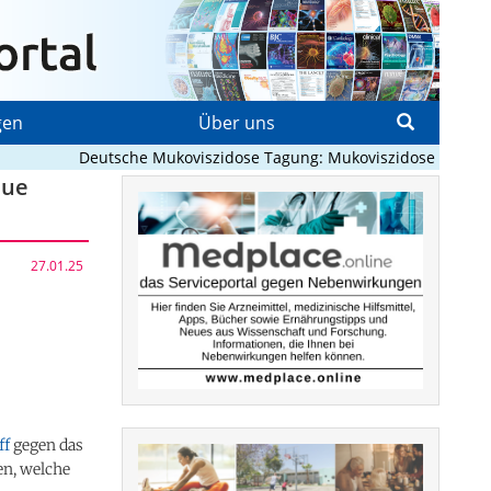
gen
Über uns
Deutsche Mukoviszidose Tagung: Mukoviszidose neu denken? 
eue
27.01.25
ff
gegen das
en, welche