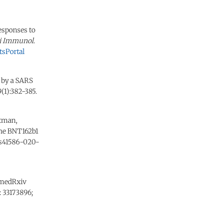
responses to
i Immunol
.
sPortal
n by a SARS
9(1):382-385.
rtman,
ine BNT162b1
8/s41586-020-
 medRxiv
: 33173896;