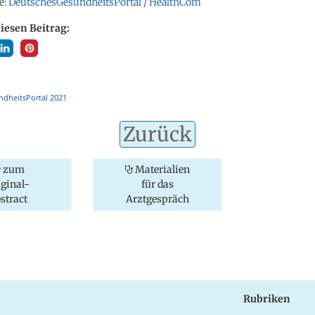
e:
DeutschesGesundheitsPortal / HealthCom
diesen Beitrag:
dheitsPortal 2021
Zurück
zum
Materialien
iginal-
für das
stract
Arztgespräch
Rubriken