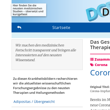
Hier finden Sie die
neusten medizinischen
Studien – übersetzt und
kurzgefasst
Startseite
Das Gesu
Wir machen den medizinischen
Therapi
Fortschritt transparent und bringen alle
Interessierten auf den neusten
Zusamme
Wissenstand.
Corona
Coron
Zu diesen Krankheitsbildern recherchieren
wir die aktuellsten wissenschaftlichen
Original Titel:
Forschungs­ergebnisse zu den neusten
Corona-Impfun
Therapien und Heilungsmethoden
Bereits im 
Adipositas / Übergewicht
neue Coronav