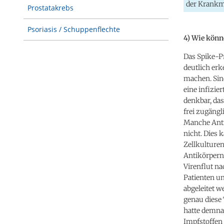
der Krankma
Prostatakrebs
Psoriasis / Schuppenflechte
4) Wie könn
Das Spike-Pr
deutlich er
machen. Sin
eine infizie
denkbar, das
frei zugäng
Manche Anti
nicht. Dies 
Zellkulturen
Antikörpern 
Virenflut na
Patienten un
abgeleitet 
genau diese
hatte demnac
Impfstoffen 