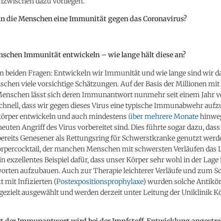
nzwischen dazu vorliegen.
ln die Menschen eine Immunität gegen das Coronavirus?
schen Immunität entwickeln – wie lange hält diese an?
n beiden Fragen: Entwickeln wir Immunität und wie lange sind wir da
ischen viele vorsichtige Schätzungen. Auf der Basis der Millionen mi
 Menschen lässt sich deren Immunantwort nunmehr seit einem Jahr ve
schnell, dass wir gegen dieses Virus eine typische Immunabwehr aufz
körper entwickeln und auch mindestens
über mehrere Monate
hinwe
neuten Angriff des Virus vorbereitet sind. Dies führte sogar dazu, dass
bereits Genesener als Rettungsring für Schwerstkranke genutzt wer
örpercocktail, der manchen Menschen mit schwersten Verläufen das 
ein exzellentes Beispiel dafür, dass unser Körper sehr wohl in der Lage 
ten aufzubauen. Auch zur Therapie leichterer Verläufe und zum S
 mit Infizierten (
Postexpositionsprophylaxe
) wurden solche Antikö
ezielt ausgewählt und werden derzeit unter Leitung der Uniklinik Kö
rt der Immunantwort wird bei der Impfstoff-Entwicklung angestre