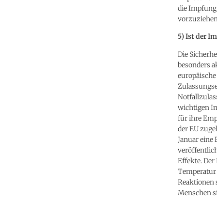
die Impfung
vorzuziehen
5) Ist der I
Die Sicherhe
besonders ak
europäische
Zulassungse
Notfallzulas
wichtigen I
für ihre Emp
der EU zuge
Januar eine 
veröffentli
Effekte. Der
Temperatur 
Reaktionen s
Menschen si