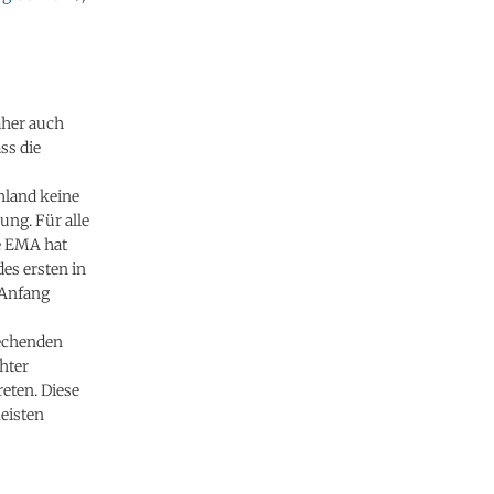
aher auch
ss die
hland keine
ung. Für alle
e EMA hat
es ersten in
 Anfang
rechenden
öhter
eten. Diese
meisten