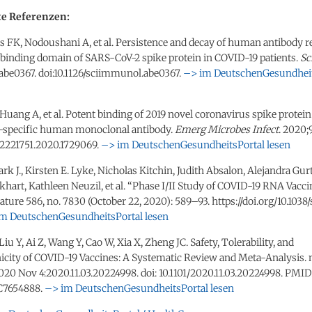
e Referenzen:
es FK, Nodoushani A, et al. Persistence and decay of human antibody 
 binding domain of SARS-CoV-2 spike protein in COVID-19 patients.
Sc
abe0367. doi:10.1126/sciimmunol.abe0367.
–> im DeutschenGesundheit
, Huang A, et al. Potent binding of 2019 novel coronavirus spike protei
-specific human monoclonal antibody.
Emerg Microbes Infect
. 2020;
22221751.2020.1729069.
–> im DeutschenGesundheitsPortal lesen
rk J., Kirsten E. Lyke, Nicholas Kitchin, Judith Absalon, Alejandra Gu
hart, Kathleen Neuzil, et al. “Phase I/II Study of COVID-19 RNA Vacc
Nature 586, no. 7830 (October 22, 2020): 589–93. https://doi.org/10.103
m DeutschenGesundheitsPortal lesen
 Liu Y, Ai Z, Wang Y, Cao W, Xia X, Zheng JC. Safety, Tolerability, and
ity of COVID-19 Vaccines: A Systematic Review and Meta-Analysis.
2020 Nov 4:2020.11.03.20224998. doi: 10.1101/2020.11.03.20224998. PMID
7654888.
–> im DeutschenGesundheitsPortal lesen