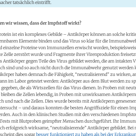
cher tatsächlich eintrifft.
en wir wissen, dass der Impfstoff wirkt?
otein ist ein komplexes Gebilde – Antikörper können an solche kriti
kennbaren Elemente binden und das Virus so klar für die Immunabweh
d einzelne Proteine von Immunzellen erwischt worden, beispielswe
rte Zelle zerstört wurde und Fragmente ihrer Virenproduktion freisetzt
s Antikörper gegen Teile des Virus gebildet werden, die am intakten V
lich sind und so auch nicht durch die Immunabwehr genutzt werden
körper haben demnach die Fähigkeit, “neutralisierend” zu wirken, a
kann im Labor getestet werden: Antikörper aus dem Blut werden zu sp
 gegeben, die als Wirtszellen für das Virus dienen. In Proben mit neut
bleiben die Zellen lebendig, in Proben mit unwirksamen Antikörpern 
ch und nach die Zellen. Dies wurde bereits mit Antikörpern genesene
tersucht – und daraus konnten die besten Angriffsziele für einen Im
werden. Auch in den klinischen Studien mit den verschiedenen Impfst
 Tests mit Blutproben geimpfter Menschen durchgeführt. Ihr Immu
h erfolgreich wirksame, “neutralisierende” Antikörper gebildet. Be
scheint dies sogar
besser funktioniert zu haben als bei der Erkranku