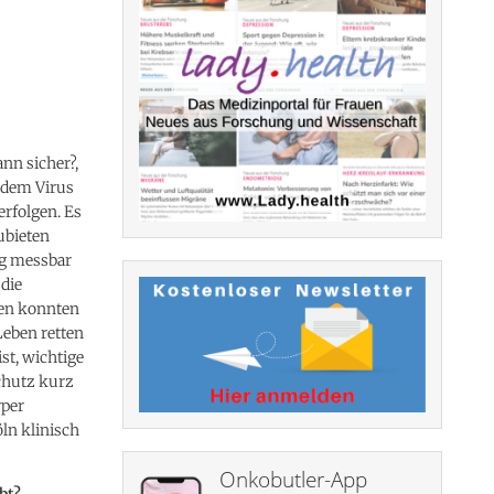
nn sicher?,
t dem Virus
rfolgen. Es
ubieten
g messbar
 die
den konnten
Leben retten
ist, wichtige
chutz kurz
rper
ln klinisch
Onkobutler-App
bt?