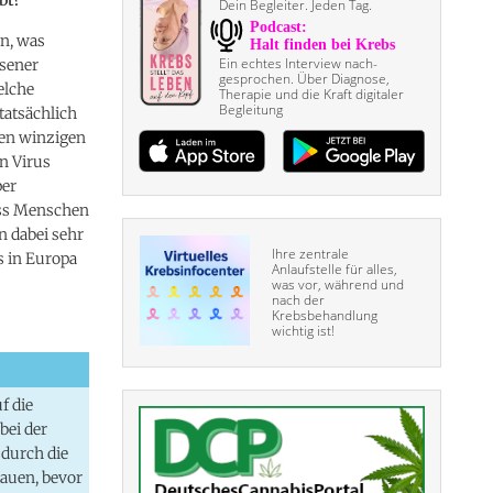
Dein Begleiter. Jeden Tag.
en, was
Ein echtes Interview nach­
esener
gesprochen. Über Diagnose,
elche
Therapie und die Kraft digitaler
Begleitung
tatsächlich
den winzigen
n Virus
per
ass Menschen
n dabei sehr
Ihre zentrale
ns in Europa
Anlaufstelle für alles,
was vor, während und
nach der
Krebsbehandlung
wichtig ist!
f die
bei der
 durch die
bauen, bevor