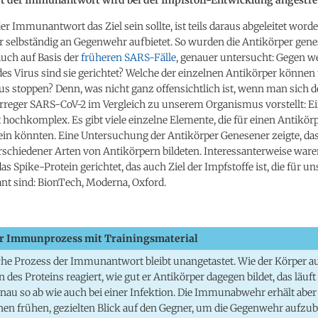
er Immunantwort das Ziel sein sollte, ist teils daraus abgeleitet word
r selbständig an Gegenwehr aufbietet. So wurden die Antikörper gen
uch auf Basis der
früheren SARS-Fälle
, genauer untersucht: Gegen w
es Virus sind sie gerichtet? Welche der einzelnen Antikörper können 
us stoppen? Denn, was nicht ganz offensichtlich ist, wenn man sich 
rreger SARS-CoV-2 im Vergleich zu unserem Organismus vorstellt: Ei
st hochkomplex. Es gibt viele einzelne Elemente, die für einen Antikör
ein könnten. Eine Untersuchung der Antikörper Genesener zeigte, d
schiedener Arten von Antikörpern bildeten. Interessanterweise ware
das Spike-Protein gerichtet, das auch Ziel der Impfstoffe ist, die für u
ant sind: BionTech, Moderna, Oxford.
er Immunprozess mit Trainingsmaterial
che Prozess der Immunantwort bleibt unangetastet. Wie der Körper au
 des Proteins reagiert, wie gut er Antikörper dagegen bildet, das läuft 
au so ab wie auch bei einer Infektion. Die Immunabwehr erhält aber
en frühen, gezielten Blick auf den Gegner, um die Gegenwehr aufzu