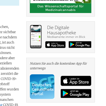
Die Digitale
schen,
Hausapotheke
r sichtbar
Medikamente immer im Blick
ise nachdem
, ist auch
irus nicht
 können.
ndere aber
eziellen
Nutzen Sie auch die kosten­lose App für
ralisierenden
unterwegs
zerstört die
r COVID-19-
pfstoff
offen wurden
nsystem
i manchen
ng
COVID-19,