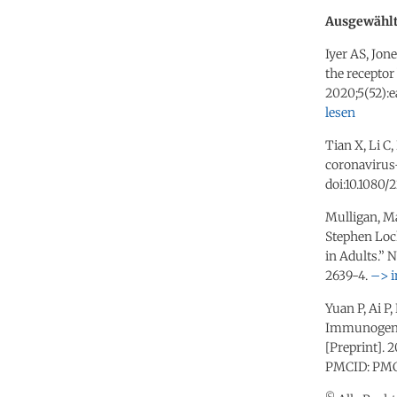
Ausgewählt
Iyer AS, Jon
the receptor
2020;5(52):e
lesen
Tian X, Li C
coronavirus
doi:10.1080/
Mulligan, Ma
Stephen Lock
in Adults.” 
2639-4.
–> i
Yuan P, Ai P,
Immunogenic
[Preprint]. 
PMCID: PMC
©