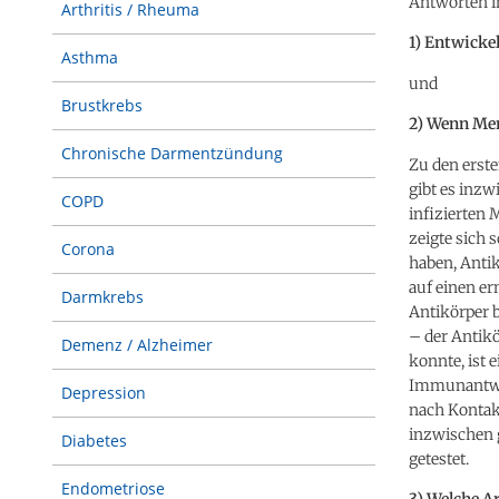
Antworten i
Arthritis / Rheuma
1) Entwicke
Asthma
und
Brustkrebs
2) Wenn Men
Chronische Darmentzündung
Zu den erste
gibt es inzw
COPD
infizierten
zeigte sich 
Corona
haben, Anti
auf einen er
Darmkrebs
Antikörper 
– der Antik
Demenz / Alzheimer
konnte, ist 
Immunantwor
Depression
nach Kontakt
inzwischen g
Diabetes
getestet.
Endometriose
3) Welche A