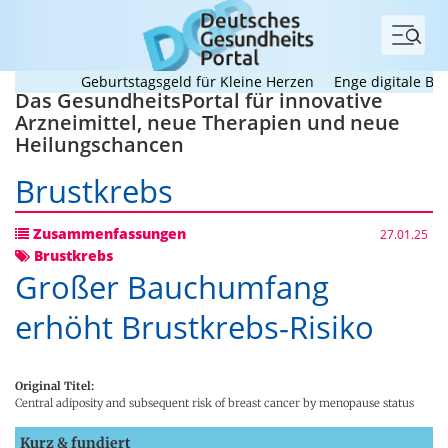
Menü
Geburtstagsgeld für Kleine Herzen
Enge digitale Begleit
Das GesundheitsPortal für innovative
Arzneimittel, neue Therapien und neue
Heilungschancen
Brustkrebs
Zusammenfassungen
27.01.25
Brustkrebs
Großer Bauchumfang
erhöht Brustkrebs-Risiko
Original Titel:
Central adiposity and subsequent risk of breast cancer by menopause status
Kurz & fundiert