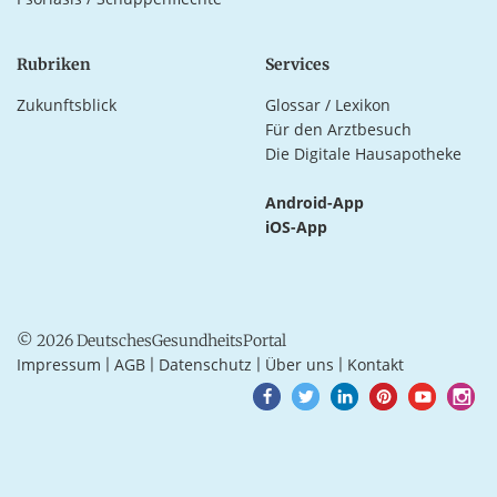
Rubriken
Services
Zukunftsblick
Glossar / Lexikon
Für den Arztbesuch
Die Digitale Hausapotheke
Android-App
iOS-App
© 2026 DeutschesGesundheitsPortal
Impressum
AGB
Datenschutz
Über uns
Kontakt
|
|
|
|
Goto
Goto
Goto
Goto
Goto
Goto
Facebook
Twitter
LinkedIn
Pinterest
Youtube
Instagra