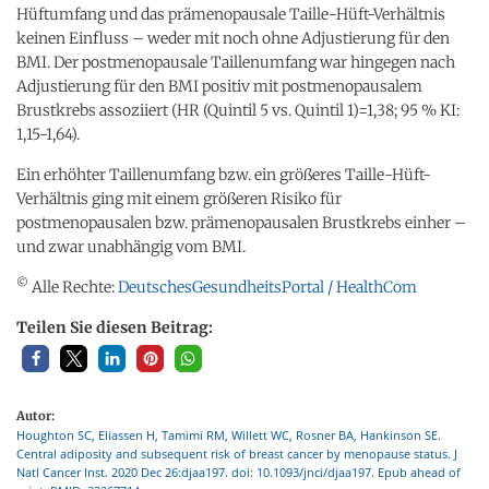
Hüftumfang und das prämenopausale Taille-Hüft-Verhältnis
keinen Einfluss – weder mit noch ohne Adjustierung für den
BMI. Der postmenopausale Taillenumfang war hingegen nach
Adjustierung für den BMI positiv mit postmenopausalem
Brustkrebs assoziiert (HR (Quintil 5 vs. Quintil 1)=1,38; 95 % KI:
1,15-1,64).
Ein erhöhter Taillenumfang bzw. ein größeres Taille-Hüft-
Verhältnis ging mit einem größeren Risiko für
postmenopausalen bzw. prämenopausalen Brustkrebs einher –
und zwar unabhängig vom BMI.
©
Alle Rechte:
DeutschesGesundheitsPortal / HealthCom
Teilen Sie diesen Beitrag:
Autor:
Houghton SC, Eliassen H, Tamimi RM, Willett WC, Rosner BA, Hankinson SE.
Central adiposity and subsequent risk of breast cancer by menopause status. J
Natl Cancer Inst. 2020 Dec 26:djaa197. doi: 10.1093/jnci/djaa197. Epub ahead of