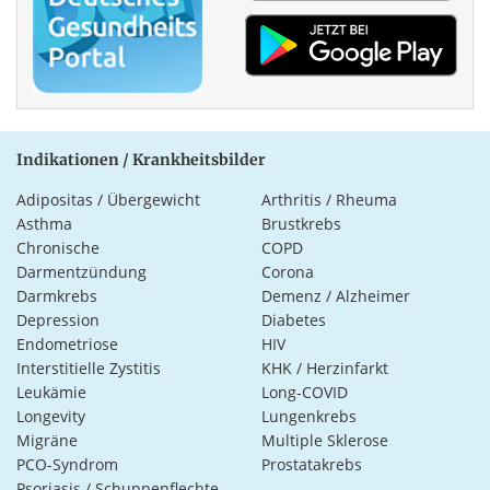
Indikationen / Krankheitsbilder
Adipositas / Übergewicht
Arthritis / Rheuma
Asthma
Brustkrebs
Chronische
COPD
Darmentzündung
Corona
Darmkrebs
Demenz / Alzheimer
Depression
Diabetes
Endometriose
HIV
Interstitielle Zystitis
KHK / Herzinfarkt
Leukämie
Long-COVID
Longevity
Lungenkrebs
Migräne
Multiple Sklerose
PCO-Syndrom
Prostatakrebs
Psoriasis / Schuppenflechte