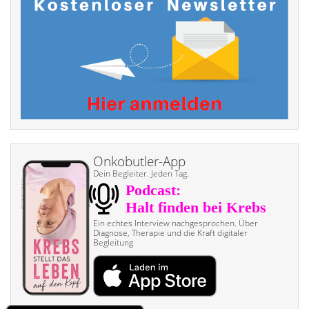
Onkobutler-App
Dein Begleiter. Jeden Tag.
Ein echtes Interview nach­gesprochen. Über
Diagnose, Therapie und die Kraft digitaler
Begleitung