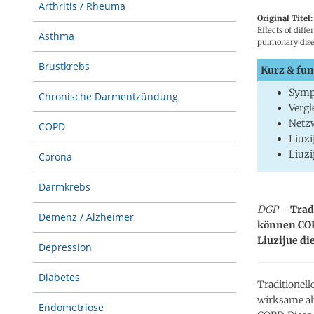
Arthritis / Rheuma
Original Titel:
Effects of diff
Asthma
pulmonary dise
Brustkrebs
Kurz & fun
Symp
Chronische Darmentzündung
Vergl
Netzw
COPD
Liuzi
Liuzi
Corona
Darmkrebs
DGP
–
Trad
Demenz / Alzheimer
können COP
Liuzijue d
Depression
Diabetes
Traditionell
wirksame al
Endometriose