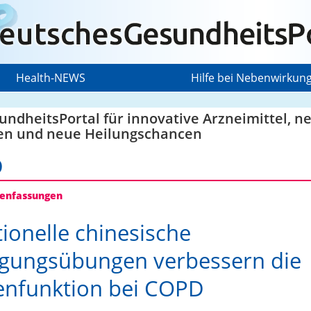
Health-NEWS
Hilfe bei Nebenwirkun
ndheitsPortal für innovative Arzneimittel, n
en und neue Heilungschancen
D
nfassungen
tionelle chinesische
gungsübungen verbessern die
enfunktion bei COPD