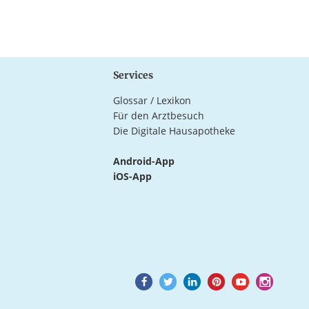
Services
Glossar / Lexikon
Für den Arztbesuch
Die Digitale Hausapotheke
Android-App
iOS-App
Goto
Goto
Goto
Goto
Goto
Goto