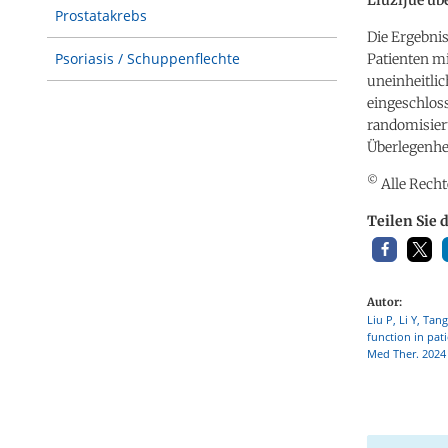
Prostatakrebs
Die Ergebnis
Psoriasis / Schuppenflechte
Patienten mi
uneinheitli
eingeschloss
randomisier
Überlegenhei
©
Alle Recht
Teilen Sie 
Autor:
Liu P, Li Y, Tan
function in pat
Med Ther. 2024