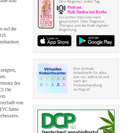
xible und
Dein Begleiter. Jeden Tag.
Ein echtes Interview nach­
gesprochen. Über Diagnose,
Therapie und die Kraft digitaler
n auf die
Begleitung
023
atenbanken
Ihre zentrale
zeigten,
Anlaufstelle für alles,
hen
was vor, während und
nach der
entsatz des
Krebsbehandlung
wichtig ist!
). Die
von
nnerhalb von
FVC hatte.
erbessern.