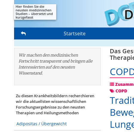
Hier finden Sie die
neusten medizinischen
Studien – übersetzt und
kurzgefasst
Startseite
Das Gesu
Wir machen den medizinischen
Therapi
Fortschritt transparent und bringen alle
Interessierten auf den neusten
COP
Wissenstand.
Zusamme
COPD
Zu diesen Krankheitsbildern recherchieren
Tradi
wir die aktuellsten wissenschaftlichen
Forschungs­ergebnisse zu den neusten
Bewe
Therapien und Heilungsmethoden
Lung
Adipositas / Übergewicht