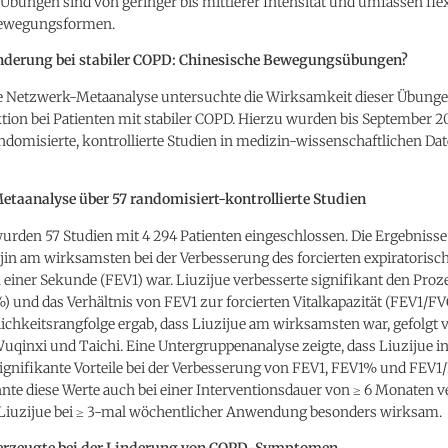
Übungen sind von geringer bis mittlerer Intensität und umfassen fle
 Bewegungsformen.
derung bei stabiler COPD: Chinesische Bewegungsübungen?
le Netzwerk-Metaanalyse untersuchte die Wirksamkeit dieser Übunge
ion bei Patienten mit stabiler COPD. Hierzu wurden bis September 2
ndomisierte, kontrollierte Studien in medizin-wissenschaftlichen D
taanalyse über 57 randomisiert-kontrollierte Studien
rden 57 Studien mit 4 294 Patienten eingeschlossen. Die Ergebnisse 
jin am wirksamsten bei der Verbesserung des forcierten expiratorisc
einer Sekunde (FEV1) war. Liuzijue verbesserte signifikant den Proz
 und das Verhältnis von FEV1 zur forcierten Vitalkapazität (FEV1/FVC
ichkeitsrangfolge ergab, dass Liuzijue am wirksamsten war, gefolgt 
uqinxi und Taichi. Eine Untergruppenanalyse zeigte, dass Liuzijue i
gnifikante Vorteile bei der Verbesserung von FEV1, FEV1% und FEV1/
nte diese Werte auch bei einer Interventionsdauer von ≥ 6 Monaten v
iuzijue bei ≥ 3-mal wöchentlicher Anwendung besonders wirksam.
berzeugte bei der Linderung von COPD-Symptomen