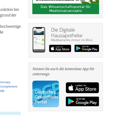
funktion bei
fgrund der
v hochwertige
Die Digitale
ie
Hausapotheke
Medikamente immer im Blick
Nutzen Sie auch die kosten­lose App für
unterwegs
ulmonary
MC Complement
568.