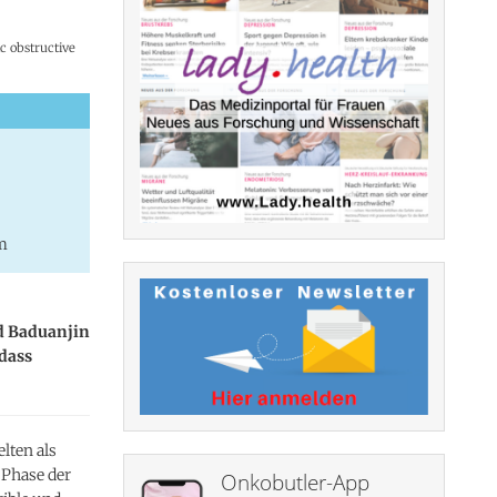
ic obstructive
m
nd Baduanjin
dass
lten als
 Phase der
Onkobutler-App