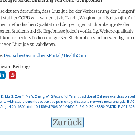
se deuten darauf hin, dass Liuzijue bei der Verbesserung der Lungen
t stabiler COPD wirksamer ist als Taichi, Wuqinxi und Baduanjin. Au
chen methodischen Qualität und der geringen Stichprobengröße der
enen Studien sind die Ergebnisse jedoch vorläufig. Weitere qualitati
t-kontrollierte STudien mit großen Stichproben sind notwendig, um d
t von Liuzijue zu validieren.
e:
DeutschesGesundheitsPortal / HealthCom
diesen Beitrag:
g D, Liu G, Zou Y, Ma Y, Zheng W. Effects of different traditional Chinese exercises on p
ients with stable chronic obstructive pulmonary disease: a network meta-analysis. B
 Aug 14;24(1):304. doi: 10.1186/s12906-024-04609-9. PMID: 39143580; PMCID: PMC11325
Zurück