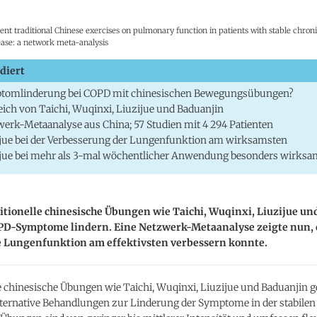
erent traditional Chinese exercises on pulmonary function in patients with stable chron
ase: a network meta-analysis
diert
tomlinderung bei COPD mit chinesischen Bewegungsübungen?
eich von Taichi, Wuqinxi, Liuzijue und Baduanjin
erk-Metaanalyse aus China; 57 Studien mit 4 294 Patienten
jue bei der Verbesserung der Lungenfunktion am wirksamsten
jue bei mehr als 3-mal wöchentlicher Anwendung besonders wirksa
itionelle chinesische Übungen wie Taichi, Wuqinxi, Liuzijue u
D-Symptome lindern. Eine Netzwerk-Metaanalyse zeigte nun, 
ie Lungenfunktion am effektivsten verbessern konnte.
e chinesische Übungen wie Taichi, Wuqinxi, Liuzijue und Baduanjin ge
ternative Behandlungen zur Linderung der Symptome in der stabilen