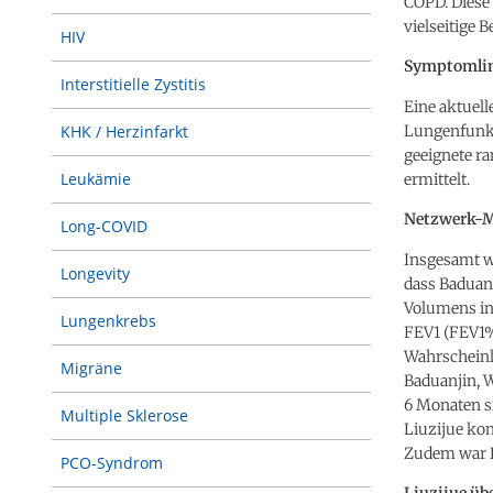
COPD. Diese 
vielseitige
HIV
Symptomlin
Interstitielle Zystitis
Eine aktuel
Lungenfunkt
KHK / Herzinfarkt
geeignete ra
Leukämie
ermittelt.
Netzwerk-Me
Long-COVID
Insgesamt wu
Longevity
dass Baduan
Volumens in 
Lungenkrebs
FEV1 (FEV1%)
Wahrscheinl
Migräne
Baduanjin, W
6 Monaten si
Multiple Sklerose
Liuzijue kon
Zudem war L
PCO-Syndrom
Liuzijue ü