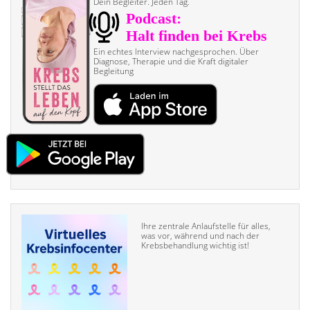
Dein Begleiter. Jeden Tag.
Ein echtes Interview nach­gesprochen. Über
Diagnose, Therapie und die Kraft digitaler
Begleitung
Ihre zentrale Anlaufstelle für alles,
was vor, während und nach der
Krebsbehandlung wichtig ist!