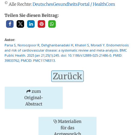
©
Alle Rechte:
DeutschesGesundheitsPortal / HealthCom
Teilen Sie diesen Beitrag:
Autor:
Parsa S, Noroozpoor R, Dehghanbanadaki H, Khateri S, Moradi Y. Endometriosis
and risk of cardiovascular disease: a systematic review and meta-analysis. BMC
Public Health. 2025 Jan 21;25(1):245. doi: 10.1186/s12889-025-21486-0. PMID:
39833762; PMCID: PMC11748313.
Zurück
zum
Original-
Abstract
Materialien
für das
Arztgespräch