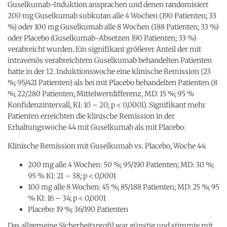
Guselkumab-Induktion ansprachen und denen randomisiert
200 mg Guselkumab subkutan alle 4 Wochen (190 Patienten; 33
%) oder 100 mg Guselkumab alle 8 Wochen (188 Patienten; 33 %)
oder Placebo (Guselkumab-Absetzen 190 Patienten; 33 %)
verabreicht wurden. Ein signifikant größerer Anteil der mit
intravenös verabreichtem Guselkumab behandelten Patienten
hatte in der 12. Induktionswoche eine klinische Remission (23
%; 95/421 Patienten) als bei mit Placebo behandelten Patienten (8
%; 22/280 Patienten; Mittelwertdifferenz, MD: 15 %; 95 %
Konfidenzintervall, KI: 10 – 20; p < 0,0001). Signifikant mehr
Patienten erreichten die klinische Remission in der
Erhaltungswoche 44 mit Guselkumab als mit Placebo:
Klinische Remission mit Guselkumab vs. Placebo, Woche 44:
200 mg alle 4 Wochen: 50 %; 95/190 Patienten; MD: 30 %;
95 % KI: 21 – 38; p < 0,0001
100 mg alle 8 Wochen: 45 %; 85/188 Patienten; MD: 25 %; 95
% KI: 16 – 34; p < 0,0001
Placebo: 19 %; 36/190 Patienten
Das allgemeine Sicherheitsprofil war günstig und stimmte mit