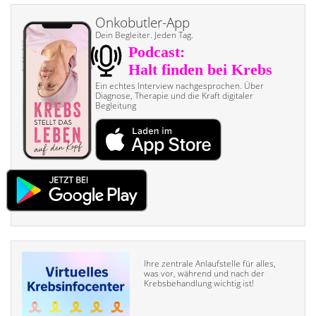
Onkobutler-App
Dein Begleiter. Jeden Tag.
Ein echtes Interview nach­gesprochen. Über
Diagnose, Therapie und die Kraft digitaler
Begleitung
Ihre zentrale Anlaufstelle für alles,
was vor, während und nach der
Krebsbehandlung wichtig ist!