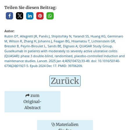
Teilen Sie diesen Beitrag:
Autor:
Rubin DT, Allegretti JR, Panés J, Shipitofsky N, Yarandi SS, Huang KG, Germinaro
M, Wilson R, Zhang H, Johanns J, Feagan BG, Hisamatsu T, Lichtenstein GR,
Bressler B, Peyrin-Biroulet L, Sands BE, Dignass A; QUASAR Study Group.
Guselkumab in patients with moderately to severely active ulcerative colitis
(QUASAR): phase 3 double-blind, randomised, placebo-controlled induction and
maintenance studies. Lancet. 2025 Jan 4;405(10472):33-49. doi: 10.1016/S0140-
6736(24)01927-5. Epub 2024 Dec 17. PMID: 39706209.
Zurück
zum
Original-
Abstract
Materialien