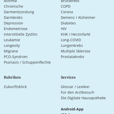
Asthma
Brustkrebs
Chronische
COPD
Darmentzündung
Corona
Darmkrebs
Demenz / Alzheimer
Depression
Diabetes
Endometriose
HIV
Interstitielle Zystitis
KHK / Herzinfarkt
Leukämie
Long-COVID
Longevity
Lungenkrebs
Migräne
Multiple Sklerose
PCO-Syndrom
Prostatakrebs
Psoriasis / Schuppenflechte
Rubriken
Services
Zukunftsblick
Glossar / Lexikon
Für den Arztbesuch
Die Digitale Hausapotheke
Android-App