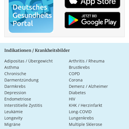
Indikationen / Krankheitsbilder
Adipositas / Übergewicht
Arthritis / Rheuma
Asthma
Brustkrebs
Chronische
COPD
Darmentzündung
Corona
Darmkrebs
Demenz / Alzheimer
Depression
Diabetes
Endometriose
HIV
Interstitielle Zystitis
KHK / Herzinfarkt
Leukämie
Long-COVID
Longevity
Lungenkrebs
Migräne
Multiple Sklerose