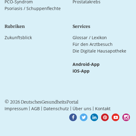
PCO-Syndrom
Prostatakrebs
Psoriasis / Schuppenflechte
Rubriken
Services
Zukunftsblick
Glossar / Lexikon
Für den Arztbesuch
Die Digitale Hausapotheke
Android-App
iOS-App
© 2026 DeutschesGesundheitsPortal
Impressum
AGB
Datenschutz
Über uns
Kontakt
|
|
|
|
Goto
Goto
Goto
Goto
Goto
Goto
Facebook
Twitter
LinkedIn
Pinterest
Youtube
Instagra