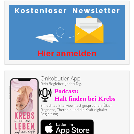
Onkobutler-App
Dein Begleiter. Jeden Tag.
Ein echtes Interview nach­gesprochen. Über
Diagnose, Therapie und die Kraft digitaler
Begleitung