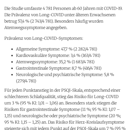
Die Studie umfasste 4 781 Personen ab 60 Jahren mit COVID-19.
Die Prävalenz von Long-COVID unter älteren Erwachsenen
betrug 57,4 % (2 743/4 781). Besonders häufig wurden
Atemwegssymptome angegeben.
Prävalenz von Long-COVID-Symptomen:
Allgemeine Symptome: 47,7 % (2 282/4 781)
Kardiovaskuläre Symptome: 3,4 % (163/4 781)
Atemwegssymptome: 35,2 % (1 683/4 781)
Gastrointestinale Symptome: 8,7 % (416/4 781)
Neurologische und psychiatrische Symptome: 5,8 %
(279/4 781)
Für jeden Punktanstieg in der PSQI-Skala, entsprechend einer
schlechteren Schlafqualität, stieg das Risiko für Long-COVID
um 3 % (95 % KI: 1,01 – 1,06) an. Besonders stark stiegen die
Risiken für gastrointestinale Symptome (11 %; 95 % KI: 1,07 –
1,15) und neurologische oder psychiatrische Symptome (20 %;
95 % KI: 1,15 – 1,25) an. Das Risiko für Herz-Kreislaufsymptome
steigerte sich mit jedem Punkt auf der PSQI-Skala um 7 % (95 %