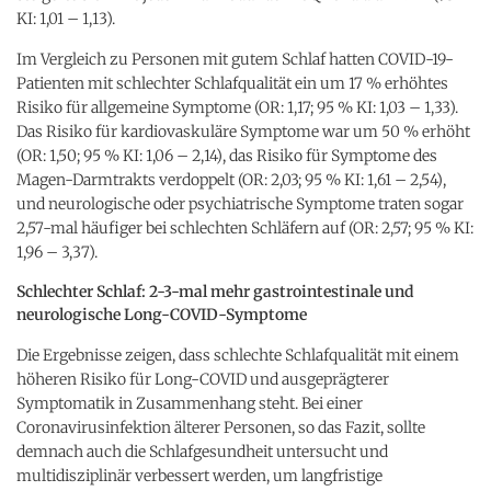
KI: 1,01 – 1,13).
Im Vergleich zu Personen mit gutem Schlaf hatten COVID-19-
Patienten mit schlechter Schlafqualität ein um 17 % erhöhtes
Risiko für allgemeine Symptome (OR: 1,17; 95 % KI: 1,03 – 1,33).
Das Risiko für kardiovaskuläre Symptome war um 50 % erhöht
(OR: 1,50; 95 % KI: 1,06 – 2,14), das Risiko für Symptome des
Magen-Darmtrakts verdoppelt (OR: 2,03; 95 % KI: 1,61 – 2,54),
und neurologische oder psychiatrische Symptome traten sogar
2,57-mal häufiger bei schlechten Schläfern auf (OR: 2,57; 95 % KI:
1,96 – 3,37).
Schlechter Schlaf: 2-3-mal mehr gastrointestinale und
neurologische Long-COVID-Symptome
Die Ergebnisse zeigen, dass schlechte Schlafqualität mit einem
höheren Risiko für Long-COVID und ausgeprägterer
Symptomatik in Zusammenhang steht. Bei einer
Coronavirusinfektion älterer Personen, so das Fazit, sollte
demnach auch die Schlafgesundheit untersucht und
multidisziplinär verbessert werden, um langfristige