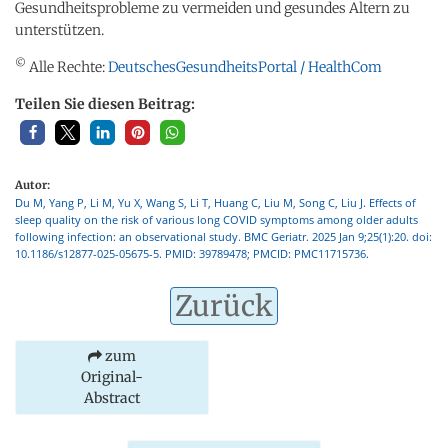
Gesundheitsprobleme zu vermeiden und gesundes Altern zu
unterstützen.
©
Alle Rechte:
DeutschesGesundheitsPortal / HealthCom
Teilen Sie diesen Beitrag:
Autor:
Du M, Yang P, Li M, Yu X, Wang S, Li T, Huang C, Liu M, Song C, Liu J. Effects of
sleep quality on the risk of various long COVID symptoms among older adults
following infection: an observational study. BMC Geriatr. 2025 Jan 9;25(1):20. doi:
10.1186/s12877-025-05675-5. PMID: 39789478; PMCID: PMC11715736.
Zurück
zum
Original-
Abstract