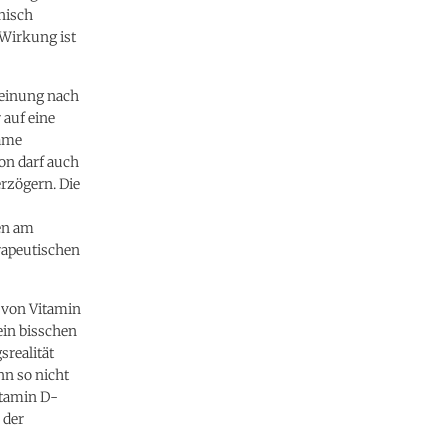
inisch
 Wirkung ist
Meinung nach
 auf eine
same
on darf auch
rzögern. Die
ten am
rapeutischen
 von Vitamin
ein bisschen
srealität
nn so nicht
itamin D-
 der