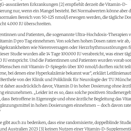
-assoziierten Erkrankungen [2] empfiehlt derzeit die Vitamin-D-
erung nur, wenn ein Mangel besteht. Bei Normalwerten könne aber di
ormalen Bereich von 50-125 nmol/l erwogen werden, die tägliche Dosi
icht 4.000 IU überschreiten.
ientinnen und Patienten, die sogenannte Ultra-Hochdosis-Therapien v
itamin D pro Tag einnehmen. Von solchen hohen Dosen raten wir ab, 
lgekrankheiten wie Nierenversagen oder Herzrhythmusstörungen f
ieser Studie wurden alle 14 Tage 100.000 IU verabreicht, was einer täg
0 IU entspricht. Und die Patientinnen und Patienten wurden vorab sor
 Menschen mit Vitamin-D-Spiegeln über 100 nmol/l durften nicht te
ene, bei denen eine Hyperkalzämie bekannt war“, erklärt Leitlinienauto
Berthele von der Klinik und Poliklinik für Neurologie der TU Münche
t daher ausdrücklich davor, Vitamin D in hoher Dosierung ohne ärzt
g einzunehmen. „Leider ist es so, dass solche positiven Studienergeb
 dass Betroffene in Eigenregie und ohne ärztliche Begleitung das Vita
änzungsmittel in hohen Dosierungen einnehmen – doch davon rate
“
le gibt auch zu bedenken, dass eine randomisierte, doppelblinde Studi
und Australien 2023 [3] keinen Nutzen einer Vitamin-D-Supplement