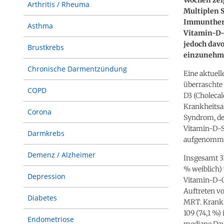
Arthritis / Rheuma
Multiplen S
Immuntherap
Asthma
Vitamin-D-
jedoch dav
Brustkrebs
einzunehm
Chronische Darmentzündung
Eine aktuell
überraschte
COPD
D3 (Cholecal
Krankheitsak
Corona
Syndrom, de
Vitamin-D-Sp
Darmkrebs
aufgenomm
Demenz / Alzheimer
Insgesamt 31
% weiblich) 
Depression
Vitamin-D-Ga
Auftreten v
Diabetes
MRT. Krankhe
109 (74,1 %)
Endometriose
mediane Dau