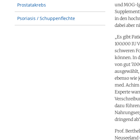
und MOG-IgG
Prostatakrebs
Supplementi
Psoriasis / Schuppenflechte
in den hochn
dabei aber n
„Es gibt Pat
100.000 IU V
schweren Fo
können. In d
von gut 7.00
ausgewählt,
ebenso wie j
med. Achim 
Experte warn
Verschreibun
dazu führen,
Nahrungserg
dringend ab.
Prof. Berthe
Neuseeland 