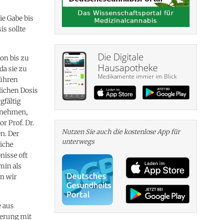
e Gabe bis
s sollte
Die Digitale
on bis zu
Hausapotheke
da sie zu
Medikamente immer im Blick
ühren
lichen Dosis
gfältig
ilnehmen,
r Prof. Dr.
Nutzen Sie auch die kosten­lose App für
n. Der
unterwegs
liche
nisse oft
min als
n wir
e aus
ierung mit