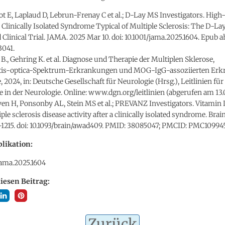
t E, Laplaud D, Lebrun-Frenay C et al.; D-Lay MS Investigators. High
 Clinically Isolated Syndrome Typical of Multiple Sclerosis: The D-L
linical Trial. JAMA. 2025 Mar 10. doi: 10.1001/jama.2025.1604. Epub ah
041.
., Gehring K. et al. Diagnose und Therapie der Multiplen Sklerose,
tis-optica-Spektrum-Erkrankungen und MOG-IgG-assoziierten Erk
e, 2024, in: Deutsche Gesellschaft für Neurologie (Hrsg.), Leitlinien fü
 in der Neurologie. Online: www.dgn.org/leitlinien (abgerufen am 13.
en H, Ponsonby AL, Stein MS et al.; PREVANZ Investigators. Vitamin 
le sclerosis disease activity after a clinically isolated syndrome. Brai
6-1215. doi: 10.1093/brain/awad409. PMID: 38085047; PMCID: PMC10994
likation:
/jama.2025.1604
diesen Beitrag:
Zurück