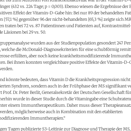
länger (432 vs. 224 Tage; p = 0,003). Ebenso wiesen die Ergebnisse der
sitiven Effekt der Vitamin-D-Gabe hin: Bei nur 89 der behandelten Pa
n [57,1 %] gegenüber 96 der nicht-behandelten [65,3 %] zeigte sich MR
n traten bei 72 vs. 87 Patientinnen und Patienten auf, Kontrastmittel
 Läsionen bei 29 vs. 50.
bgruppenanalyse wurden aus der Studienpopulation gesondert 247 Pe
, welche die McDonald-Diagnosekriterien für eine schubförmig remit
lerose erfüllten, aber noch keine krankheitsmodifizierende Immunth
ten. Bei ihnen konnten vergleichbare positive Effekte der Vitamin-D-
werden.
und könnte bedeuten, dass Vitamin D die Krankheitsprogression nicht
olierten Syndrom, sondern auch in der Frühphase der MS signifikant 
rt Prof. Dr. Peter Berlit, Generalsekretär der Deutschen Gesellschaft f
erhin wurde in dieser Studie durch die Vitamingabe eine Schubrate
 unter einem Immuntherapeutikum. Daher muss dieser Therapieansat
werden, möglicherweise auch in Kombination mit den etablierten
odifizierenden Immuntherapien.“
igen Tagen publizierte S3-Leitinie zur Diagnose und Therapie der M