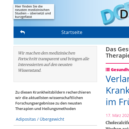
Hier finden Sie die
neusten medizinischen
Studien – übersetzt und
kurzgefasst
Startseite
Das Gesu
Wir machen den medizinischen
Therapi
Fortschritt transparent und bringen alle
Interessierten auf den neusten
Gesundhe
Wissenstand.
Verla
Krank
Zu diesen Krankheitsbildern recherchieren
wir die aktuellsten wissenschaftlichen
im Fr
Forschungs­ergebnisse zu den neusten
Therapien und Heilungsmethoden
17. März 20
Adipositas / Übergewicht
Cholecalcif
Wochen zeig