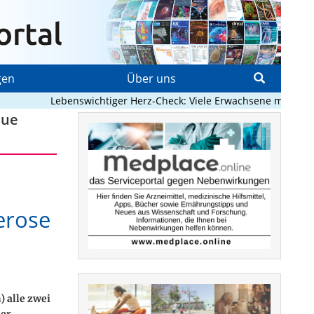
gen
Über uns
Lebenswichtiger Herz-Check: Viele Erwachsene mit angebore
eue
lerose
) alle zwei
ner