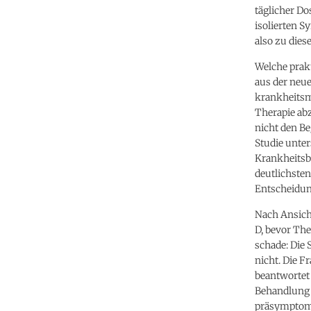
täglicher Do
isolierten S
also zu die
Welche prak
aus der neu
krankheitsmo
Therapie ab
nicht den B
Studie unte
Krankheitsb
deutlichste
Entscheidun
Nach Ansich
D, bevor The
schade: Die 
nicht. Die F
beantwortet
Behandlung 
präsymptoma