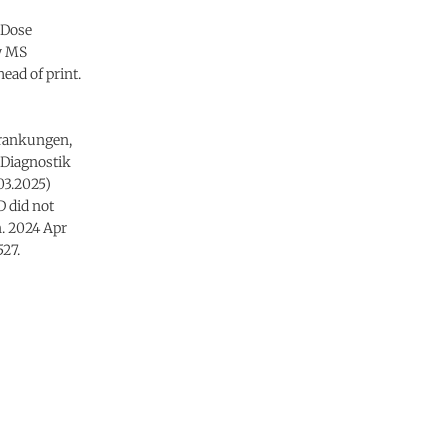
-Dose
ay MS
ead of print.
rankungen,
r Diagnostik
03.2025)
D did not
n. 2024 Apr
527.