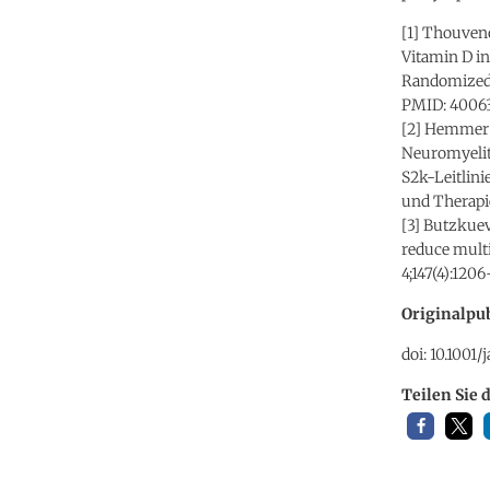
[1] Thouveno
Vitamin D in
Randomized C
PMID: 40063
[2] Hemmer B
Neuromyeli
S2k-Leitlini
und Therapie
[3] Butzkuev
reduce multip
4;147(4):120
Originalpub
doi: 10.1001
Teilen Sie 