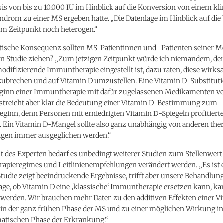
sis von bis zu 10.000 IU im Hinblick auf die Konversion von einem kl
yndrom zu einer MS ergeben hatte. „Die Datenlage im Hinblick auf die
sem Zeitpunkt noch heterogen.“
tische Konsequenz sollten MS-Patientinnen und -Patienten seiner 
en Studie ziehen? „Zum jetzigen Zeitpunkt würde ich niemandem, der
difizierende Immuntherapie eingestellt ist, dazu raten, diese wirk
zubrechen und auf Vitamin D umzustellen. Eine Vitamin D-Substituti
eginn einer Immuntherapie mit dafür zugelassenen Medikamenten ve
rstreicht aber klar die Bedeutung einer Vitamin D-Bestimmung zum
eginn, denn Personen mit erniedrigten Vitamin D-Spiegeln profitier
n. Ein Vitamin D-Mangel sollte also ganz unabhängig von anderen the
gen immer ausgeglichen werden.“
t des Experten bedarf es unbedingt weiterer Studien zum Stellenwert
rapieregimes und Leitlinienempfehlungen verändert werden. „Es ist 
Studie zeigt beeindruckende Ergebnisse, trifft aber unsere Behandlung
rage, ob Vitamin D eine ‚klassische‘ Immuntherapie ersetzen kann, ka
 werden. Wir brauchen mehr Daten zu den additiven Effekten einer V
in der ganz frühen Phase der MS und zu einer möglichen Wirkung in
tischen Phase der Erkrankung.“