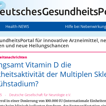
Health-NEWS
Hilfe bei Nebenwirkun
ndheitsPortal für innovative Arzneimittel, n
en und neue Heilungschancen
itsnachrichten
ngsamt Vitamin D die
heitsaktivität der Multiplen Sk
ühstadium?
25
-
Deutsche Gesellschaft für Neurologie e.V.
erol in einer Dosierung von 100.000 IU (internationale Einheiten
te beim klinisch isolierten Syndrom, der Erstmanifestation ei