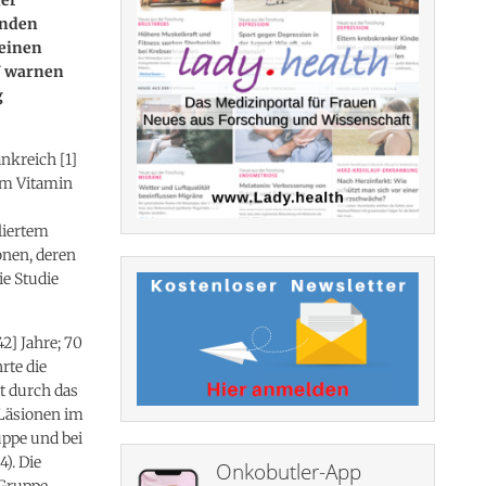
enden
 einen
N warnen
g
ankreich [1]
em Vitamin
liertem
nen, deren
ie Studie
2] Jahre; 70
rte die
t durch das
Läsionen im
uppe und bei
4). Die
Onkobutler-App
-Gruppe