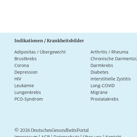
Indikationen / Krankheitsbilder
Adipositas / Übergewicht
Arthritis / Rheuma
Brustkrebs
Chronische Darmentz
Corona
Darmkrebs
Depression
Diabetes
HIV
Interstitielle Zystitis
Leukämie
Long-COVID
Lungenkrebs
Migräne
PCO-Syndrom
Prostatakrebs
© 2026 DeutschesGesundheitsPortal
Impressum
AGB
Datenschutz
Über uns
Kontakt
|
|
|
|