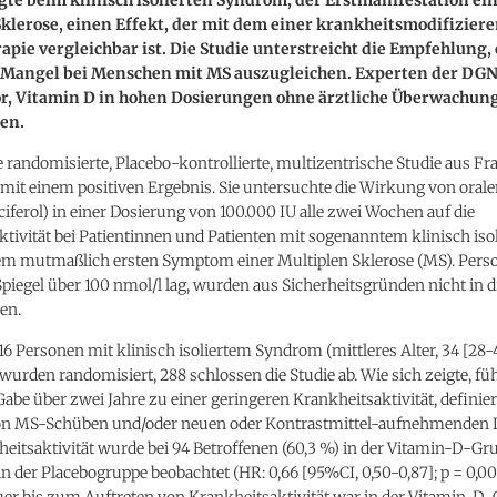
klerose, einen Effekt, der mit dem einer krankheitsmodifizier
ie vergleichbar ist. Die Studie unterstreicht die Empfehlung,
Mangel bei Menschen mit MS auszugleichen. Experten der DG
or, Vitamin D in hohen Dosierungen ohne ärztliche Überwachun
en.
e randomisierte, Placebo-kontrollierte, multizentrische Studie aus Fr
 mit einem positiven Ergebnis. Sie untersuchte die Wirkung von oral
ciferol) in einer Dosierung von 100.000 IU alle zwei Wochen auf die
tivität bei Patientinnen und Patienten mit sogenanntem klinisch iso
m mutmaßlich ersten Symptom einer Multiplen Sklerose (MS). Perso
iegel über 100 nmol/l lag, wurden aus Sicherheitsgründen nicht in d
en.
6 Personen mit klinisch isoliertem Syndrom (mittleres Alter, 34 [28-4
wurden randomisiert, 288 schlossen die Studie ab. Wie sich zeigte, füh
be über zwei Jahre zu einer geringeren Krankheitsaktivität, definier
on MS-Schüben und/oder neuen oder Kontrastmittel-aufnehmenden 
itsaktivität wurde bei 94 Betroffenen (60,3 %) in der Vitamin-D-Gr
 in der Placebogruppe beobachtet (HR: 0,66 [95%CI, 0,50-0,87]; p = 0,00
er bis zum Auftreten von Krankheitsaktivität war in der Vitamin-D