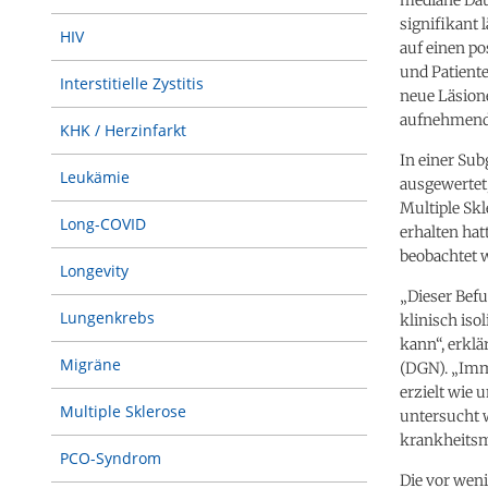
signifikant 
HIV
auf einen po
und Patiente
Interstitielle Zystitis
neue Läsione
aufnehmende
KHK / Herzinfarkt
In einer Su
Leukämie
ausgewertet
Multiple Sk
Long-COVID
erhalten hat
beobachtet 
Longevity
„Dieser Bef
Lungenkrebs
klinisch is
kann“, erklä
Migräne
(DGN). „Imm
erzielt wie
Multiple Sklerose
untersucht 
krankheitsm
PCO-Syndrom
Die vor wen