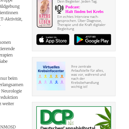
Dein Begleiter. Jeden Tag.
 Bildgebung
tientinnen
Ein echtes Interview nach­
T-Aktivität,
gesprochen. Über Diagnose,
Therapie und die Kraft digitaler
-
Begleitung
rsonen
tierende
erapien
Gabe
Ihre zentrale
Anlaufstelle für alles,
was vor, während und
 nur beim
nach der
Krebsbehandlung
verlangsamen
wichtig ist!
ür Neurologie
nreduktion
z weiter
S, NMOSD