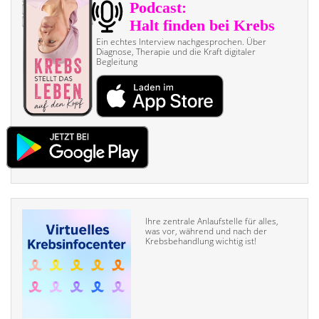
Ein echtes Interview nach­gesprochen. Über
Diagnose, Therapie und die Kraft digitaler
Begleitung
Ihre zentrale Anlaufstelle für alles,
was vor, während und nach der
Krebsbehandlung wichtig ist!