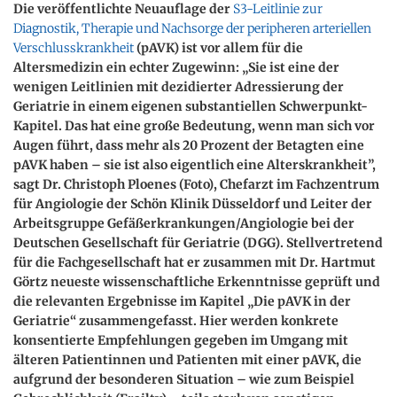
Die veröffentlichte Neuauflage der
S3-Leitlinie zur
Diagnostik, Therapie und Nachsorge der peripheren arteriellen
Verschlusskrankheit
(pAVK) ist vor allem für die
Altersmedizin ein echter Zugewinn: „Sie ist eine der
wenigen Leitlinien mit dezidierter Adressierung der
Geriatrie in einem eigenen substantiellen Schwerpunkt-
Kapitel. Das hat eine große Bedeutung, wenn man sich vor
Augen führt, dass mehr als 20 Prozent der Betagten eine
pAVK haben – sie ist also eigentlich eine Alterskrankheit”,
sagt Dr. Christoph Ploenes (Foto), Chefarzt im Fachzentrum
für Angiologie der Schön Klinik Düsseldorf und Leiter der
Arbeitsgruppe Gefäßerkrankungen/Angiologie bei der
Deutschen Gesellschaft für Geriatrie (DGG). Stellvertretend
für die Fachgesellschaft hat er zusammen mit Dr. Hartmut
Görtz neueste wissenschaftliche Erkenntnisse geprüft und
die relevanten Ergebnisse im Kapitel „Die pAVK in der
Geriatrie“ zusammengefasst. Hier werden konkrete
konsentierte Empfehlungen gegeben im Umgang mit
älteren Patientinnen und Patienten mit einer pAVK, die
aufgrund der besonderen Situation – wie zum Beispiel