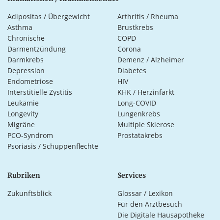
Adipositas / Übergewicht
Arthritis / Rheuma
Asthma
Brustkrebs
Chronische
COPD
Darmentzündung
Corona
Darmkrebs
Demenz / Alzheimer
Depression
Diabetes
Endometriose
HIV
Interstitielle Zystitis
KHK / Herzinfarkt
Leukämie
Long-COVID
Longevity
Lungenkrebs
Migräne
Multiple Sklerose
PCO-Syndrom
Prostatakrebs
Psoriasis / Schuppenflechte
Rubriken
Services
Zukunftsblick
Glossar / Lexikon
Für den Arztbesuch
Die Digitale Hausapotheke