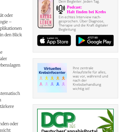
Dein Begleiter. Jeden Tag.
ät oder
Ein echtes Interview nach­
gesprochen. Über Diagnose,
ogie –
Therapie und die Kraft digitaler
mplikationen
Begleitung
in den Blick
ne
aler
Lebenslagen
Ihre zentrale
Anlaufstelle für alles,
was vor, während und
nach der
Krebsbehandlung
wichtig ist!
ystematisch
h
stärkere
nden oder
nsicht