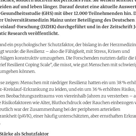
eiden auf und leben länger. Darauf deutet eine aktuelle Auswer
Gesundheitsstudie (GHS) mit über 12.000 Teilnehmenden hin. D
er Universitätsmedizin Mainz unter Beteiligung des Deutsche
eislauf-Forschung (DZHK) durchgeführt und in der Zeitschrift J
ic Research veröffentlicht.
and ein psychologischer Schutzfaktor, der bislang in der Herzmediz
gt wurde: die Resilienz – also die Fähigkeit, mit Stress, Krisen und
chlägen konstruktiv umzugehen. Die Forschenden nutzten dafür die i
Brief Resilient Coping Scale“, die misst, wie gut Menschen mit schwier
 umgehen können.
se zeigen: Menschen mit niedriger Resilienz hatten ein um 38 % erhö
z-Kreislauf-Erkrankung zu leiden, und ein um 36 % erhöhtes Risiko,
eren Beobachtungszeitraums von viereinhalb Jahren zu versterben – 
 Risikofaktoren wie Alter, Bluthochdruck oder Rauchen einbezogen
eutlich war der Zusammenhang bei der peripheren arteriellen
ankheit (pAVK), einer häufig unterschätzten, aber ernsthaften Erkr
.
Stärke als Schutzfaktor