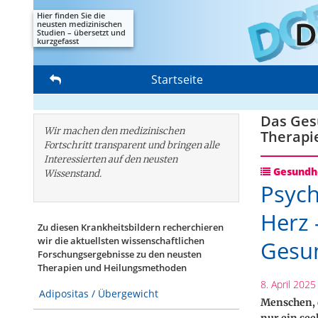
Hier finden Sie die
neusten medizinischen
Studien – übersetzt und
kurzgefasst
Startseite
Das Gesu
Wir machen den medizinischen
Therapi
Fortschritt transparent und bringen alle
Interessierten auf den neusten
Gesundhe
Wissenstand.
Psych
Herz 
Zu diesen Krankheitsbildern recherchieren
wir die aktuellsten wissenschaftlichen
Gesun
Forschungs­ergebnisse zu den neusten
Therapien und Heilungsmethoden
8. April 2025
Adipositas / Übergewicht
Menschen, 
nur ein see