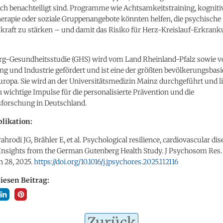
ch benachteiligt sind. Programme wie Achtsamkeitstraining, kogniti
erapie oder soziale Gruppenangebote könnten helfen, die psychische
kraft zu stärken – und damit das Risiko für Herz-Kreislauf-Erkran
rg-Gesundheitsstudie (GHS) wird vom Land Rheinland-Pfalz sowie v
g und Industrie gefördert und ist eine der größten bevölkerungsbasi
uropa. Sie wird an der Universitätsmedizin Mainz durchgeführt und lie
n wichtige Impulse für die personalisierte Prävention und die
forschung in Deutschland.
likation:
hrodi JG, Brähler E, et al. Psychological resilience, cardiovascular dis
 Insights from the German Gutenberg Health Study. J Psychosom Res.
h 28, 2025.
https://doi.org/10.1016/j.jpsychores.2025.112116
diesen Beitrag:
Zurück