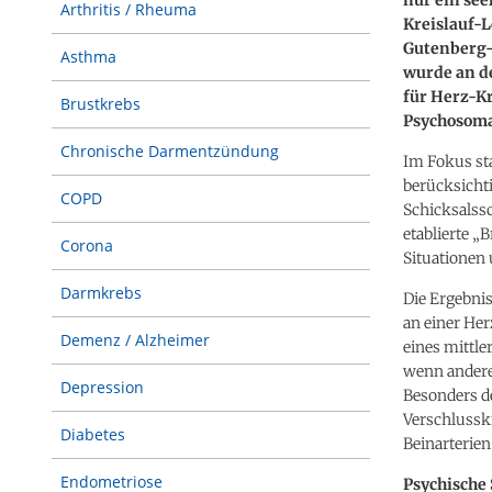
Arthritis / Rheuma
Kreislauf-L
Gutenberg-
Asthma
wurde an d
für Herz-Kr
Brustkrebs
Psychosomat
Chronische Darmentzündung
Im Fokus st
berücksichti
COPD
Schicksalss
etablierte „
Corona
Situationen
Darmkrebs
Die Ergebnis
an einer Her
Demenz / Alzheimer
eines mittl
wenn andere
Depression
Besonders d
Verschlusskr
Diabetes
Beinarterien
Endometriose
Psychische 