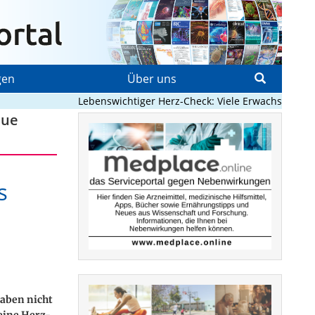
gen
Über uns
Lebenswichtiger Herz-Check: Viele Erwachsene mit a
eue
s
aben nicht
 eine Herz-