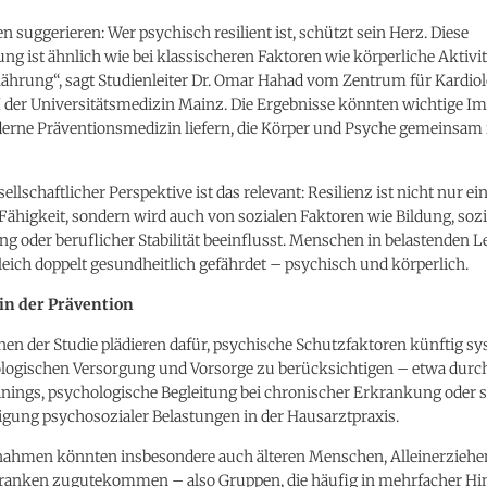
n suggerieren: Wer psychisch resilient ist, schützt sein Herz. Diese
g ist ähnlich wie bei klassischeren Faktoren wie körperliche Aktivit
ährung“, sagt Studienleiter Dr. Omar Hahad vom Zentrum für Kardiol
I der Universitätsmedizin Mainz. Die Ergebnisse könnten wichtige I
derne Präventionsmedizin liefern, die Körper und Psyche gemeinsam 
ellschaftlicher Perspektive ist das relevant: Resilienz ist nicht nur ei
 Fähigkeit, sondern wird auch von sozialen Faktoren wie Bildung, sozi
g oder beruflicher Stabilität beeinflusst. Menschen in belastenden 
leich doppelt gesundheitlich gefährdet – psychisch und körperlich.
in der Prävention
nen der Studie plädieren dafür, psychische Schutzfaktoren künftig s
iologischen Versorgung und Vorsorge zu berücksichtigen – etwa durc
inings, psychologische Begleitung bei chronischer Erkrankung oder 
igung psychosozialer Belastungen in der Hausarztpraxis.
ahmen könnten insbesondere auch älteren Menschen, Alleinerziehe
ranken zugutekommen – also Gruppen, die häufig in mehrfacher Hi