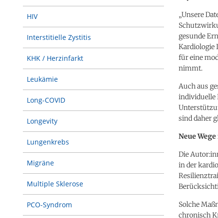
„Unsere Date
HIV
Schutzwirkun
gesunde Ern
Interstitielle Zystitis
Kardiologie 
für eine mo
KHK / Herzinfarkt
nimmt.
Leukämie
Auch aus ges
individuelle
Long-COVID
Unterstützun
sind daher g
Longevity
Neue Wege 
Lungenkrebs
Die Autor:in
Migräne
in der kard
Resilienztra
Multiple Sklerose
Berücksicht
Solche Maßn
PCO-Syndrom
chronisch K