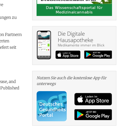
ve
kungen zu
Die Digitale
on Partnern
Hausapotheke
erten
Medikamente immer im Blick
fert seit
Nutzen Sie auch die kosten­lose App für
ease, and
unterwegs
 Published