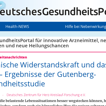
Health-NEWS
Hilfe bei Nebenwirkun
ndheitsPortal für innovative Arzneimittel, n
en und neue Heilungschancen
itsnachrichten
ische Widerstandskraft und da
– Ergebnisse der Gutenberg-
dheitsstudie
-
Deutsches Zentrum für Herz-Kreislauf-Forschung e.V.
die belastende Lebenssituationen besser wegstecken können, h
lisches, sondern auch ein körperliches Plus: Sie weisen seltener