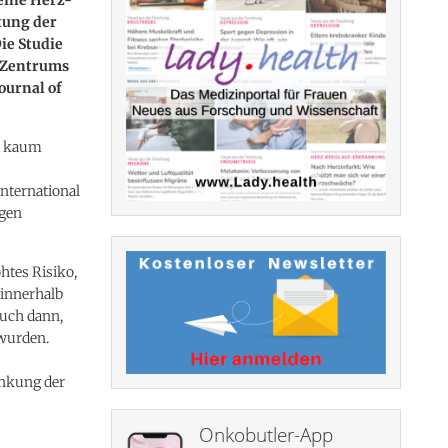
tung der
ie Studie
n Zentrums
ournal of
in kaum
nternational
igen
htes Risiko,
 innerhalb
auch dann,
 wurden.
ankung der
Onkobutler-App