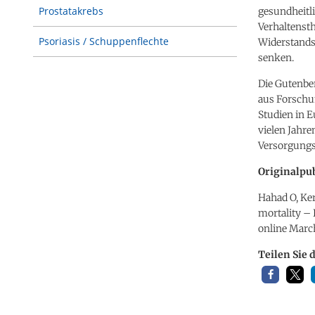
Prostatakrebs
gesundheitli
Verhaltensth
Psoriasis / Schuppenflechte
Widerstands
senken.
Die Gutenbe
aus Forschun
Studien in E
vielen Jahre
Versorgungs
Originalpub
Hahad O, Kera
mortality –
online Marc
Teilen Sie 