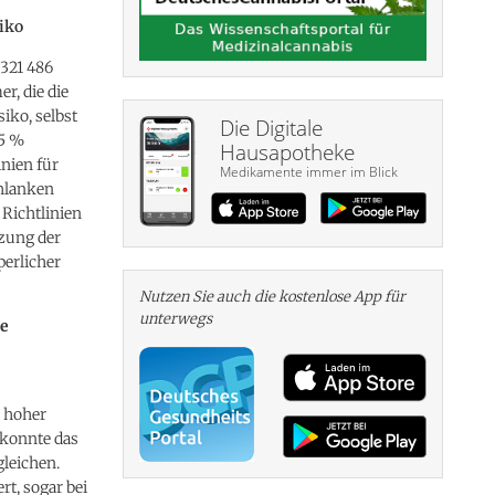
iko
321 486
r, die die
iko, selbst
Die Digitale
95 %
Hausapotheke
inien für
Medikamente immer im Blick
chlanken
 Richtlinien
tzung der
perlicher
Nutzen Sie auch die kosten­lose App für
unterwegs
ge
n hoher
 konnte das
gleichen.
t, sogar bei