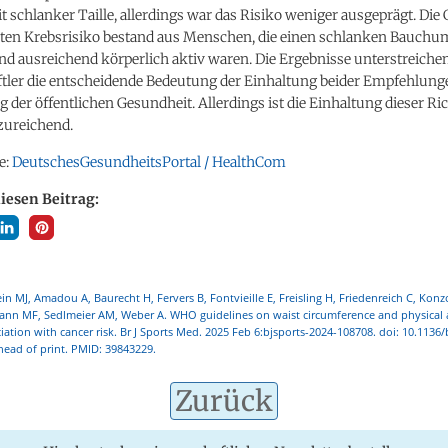
 schlanker Taille, allerdings war das Risiko weniger ausgeprägt. Die
ten Krebsrisiko bestand aus Menschen, die einen schlanken Bauchu
d ausreichend körperlich aktiv waren. Die Ergebnisse unterstreichen
tler die entscheidende Bedeutung der Einhaltung beider Empfehlung
 der öffentlichen Gesundheit. Allerdings ist die Einhaltung dieser Ric
zureichend.
e:
DeutschesGesundheitsPortal / HealthCom
diesen Beitrag:
n MJ, Amadou A, Baurecht H, Fervers B, Fontvieille E, Freisling H, Friedenreich C, Konz
ann MF, Sedlmeier AM, Weber A. WHO guidelines on waist circumference and physical a
ciation with cancer risk. Br J Sports Med. 2025 Feb 6:bjsports-2024-108708. doi: 10.1136
ead of print. PMID: 39843229.
Zurück