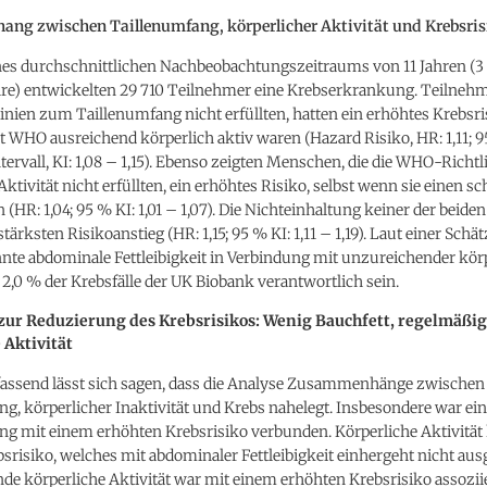
g zwischen Taillenumfang, körperlicher Aktivität und Krebsris
es durchschnittlichen Nachbeobachtungszeitraums von 11 Jahren (3 
re) entwickelten 29 710 Teilnehmer eine Krebserkrankung. Teilnehme
ien zum Taillenumfang nicht erfüllten, hatten ein erhöhtes Krebsris
t WHO ausreichend körperlich aktiv waren (Hazard Risiko, HR: 1,11; 
ervall, KI: 1,08 – 1,15). Ebenso zeigten Menschen, die die WHO-Richtl
Aktivität nicht erfüllten, ein erhöhtes Risiko, selbst wenn sie einen s
 (HR: 1,04; 95 % KI: 1,01 – 1,07). Die Nichteinhaltung keiner der beiden
tärksten Risikoanstieg (HR: 1,15; 95 % KI: 1,11 – 1,19). Laut einer Schä
nte abdominale Fettleibigkeit in Verbindung mit unzureichender kör
r 2,0 % der Krebsfälle der UK Biobank verantwortlich sein.
zur Reduzierung des Krebsrisikos: Wenig Bauchfett, regelmäßi
 Aktivität
send lässt sich sagen, dass die Analyse Zusammenhänge zwischen
g, körperlicher Inaktivität und Krebs nahelegt. Insbesondere war ei
ng mit einem erhöhten Krebsrisiko verbunden. Körperliche Aktivität
srisiko, welches mit abdominaler Fettleibigkeit einhergeht nicht aus
e körperliche Aktivität war mit einem erhöhten Krebsrisiko assoziier