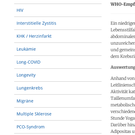
WHO-Empfe
HIV
Interstitielle Zystitis
Ein niedrige
Lebensstilf
KHK / Herzinfarkt
abdominaler 
unzureichend
Leukämie
und gemeins
dem Krebsri
Long-COVID
Auswertung 
Longevity
Anhand von 
Leitliniensc
Lungenkrebs
Aktivität k
Taillenumfan
Migräne
metabolische
verschiedene
Multiple Sklerose
Stunde Yoga 
Darüber hin
PCO-Syndrom
Adipositas 