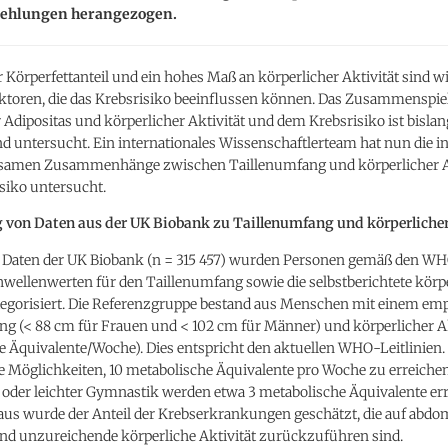
hlungen herangezogen.
r Körperfettanteil und ein hohes Maß an körperlicher Aktivität sind w
aktoren, die das Krebsrisiko beeinflussen können. Das Zusammenspie
Adipositas und körperlicher Aktivität und dem Krebsrisiko ist bislan
 untersucht. Ein internationales Wissenschaftlerteam hat nun die in
amen Zusammenhänge zwischen Taillenumfang und körperlicher Ak
siko untersucht.
von Daten aus der UK Biobank zu Taillenumfang und körperlicher
Daten der UK Biobank (n = 315 457) wurden Personen gemäß den W
hwellenwerten für den Taillenumfang sowie die selbstberichtete körp
ategorisiert. Die Referenzgruppe bestand aus Menschen mit einem e
g (< 88 cm für Frauen und < 102 cm für Männer) und körperlicher Akt
 Äquivalente/Woche). Dies entspricht den aktuellen WHO-Leitlinien. 
 Möglichkeiten, 10 metabolische Äquivalente pro Woche zu erreichen
oder leichter Gymnastik werden etwa 3 metabolische Äquivalente err
aus wurde der Anteil der Krebserkrankungen geschätzt, die auf abdo
und unzureichende körperliche Aktivität zurückzuführen sind.