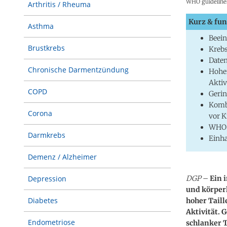
WHO guidelines 
Arthritis / Rheuma
Kurz & fun
Asthma
Beein
Brustkrebs
Krebs
Daten
Chronische Darmentzündung
Hoher
Aktiv
COPD
Gerin
Kombi
Corona
vor K
WHO e
Darmkrebs
Einh
Demenz / Alzheimer
DGP
–
Ein 
Depression
und körperl
Diabetes
hoher Taill
Aktivität. 
Endometriose
schlanker T