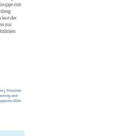
 Gruppe mit
mfang
 laut der
en zur
htlinien
ok J, Peruchet-
ctivity and
/bjsports-2024-