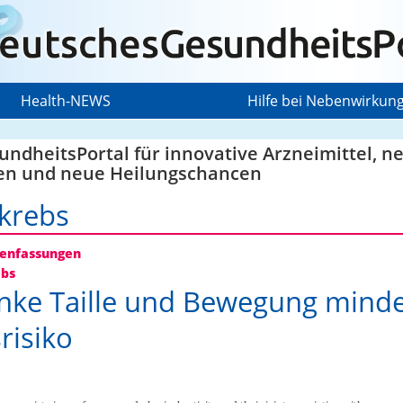
Health-NEWS
Hilfe bei Nebenwirkun
ndheitsPortal für innovative Arzneimittel, n
en und neue Heilungschancen
krebs
nfassungen
ebs
nke Taille und Bewegung mind
risiko