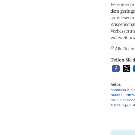
Personen mit
dem gerings
aufwiesen un
Wissenschaf
Verbesserung
weltweit un
©
Alle Recht
Teilen Sie 
Autor:
Bohmann P, Stei
Noray L, Leitzm
their joint asso
108708. Epub ah