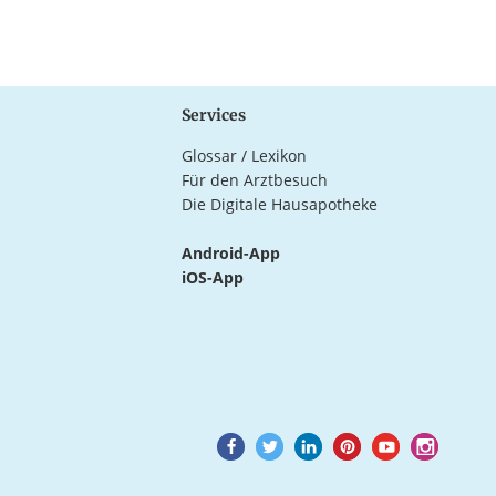
Services
Glossar / Lexikon
Für den Arztbesuch
Die Digitale Hausapotheke
Android-App
iOS-App
Goto
Goto
Goto
Goto
Goto
Goto