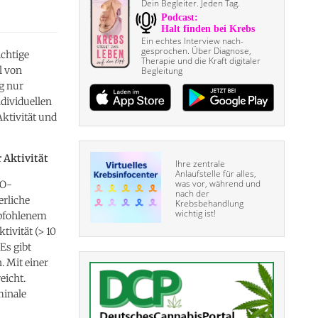
Dein Begleiter. Jeden Tag.
Ein echtes Interview nach­
gesprochen. Über Diagnose,
ichtige
Therapie und die Kraft digitaler
l von
Begleitung
g nur
dividuellen
tivität und
 Aktivität
Ihre zentrale
Anlaufstelle für alles,
was vor, während und
HO-
nach der
erliche
Krebsbehandlung
wichtig ist!
mpfohlenem
ivität (> 10
Es gibt
. Mit einer
eicht.
minale