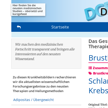
Hier finden Sie die
neusten medizinischen
Studien – übersetzt und
kurzgefasst
Startseite
Das Gesu
Wir machen den medizinischen
Therapi
Fortschritt transparent und bringen alle
Interessierten auf den neusten
Brust
Wissenstand.
Zusamme
Brustkr
Zu diesen Krankheitsbildern recherchieren
Schla
wir die aktuellsten wissenschaftlichen
Forschungs­ergebnisse zu den neusten
Krebs
Therapien und Heilungsmethoden
Adipositas / Übergewicht
Original Titel: