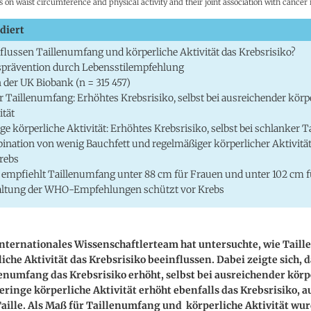
on waist circumference and physical activity and their joint association with cancer 
diert
flussen Taillenumfang und körperliche Aktivität das Krebsrisiko?
prävention durch Lebensstilempfehlung
 der UK Biobank (n = 315 457)
 Taillenumfang: Erhöhtes Krebsrisiko, selbst bei ausreichender körp
ität
ge körperliche Aktivität: Erhöhtes Krebsrisiko, selbst bei schlanker Ta
nation von wenig Bauchfett und regelmäßiger körperlicher Aktivität
rebs
mpfiehlt Taillenumfang unter 88 cm für Frauen und unter 102 cm 
altung der WHO-Empfehlungen schützt vor Krebs
internationales Wissenschaftlerteam hat untersuchte, wie Tail
iche Aktivität das Krebsrisiko beeinflussen. Dabei zeigte sich, d
enumfang das Krebsrisiko erhöht, selbst bei ausreichender körp
Geringe körperliche Aktivität erhöht ebenfalls das Krebsrisiko, a
aille. Als Maß für Taillenumfang und körperliche Aktivität wu