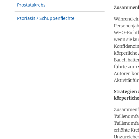
Prostatakrebs
Zusammenhan
Psoriasis / Schuppenflechte
Während ein
Personenjah
WHO-Richtlin
wenn sie lau
Konfidenzint
körperliche 
Bauch hatten
führte zum s
Autoren kön
Aktivität fü
Strategien 
körperliche
Zusammenfas
Taillenumfan
Taillenumfa
erhöhte Kreb
Unzureichend