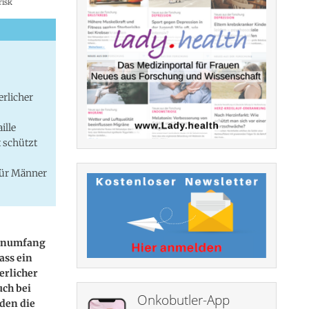
risk
erlicher
ille
 schützt
für Männer
lenumfang
ass ein
erlicher
uch bei
Onkobutler-App
rden die