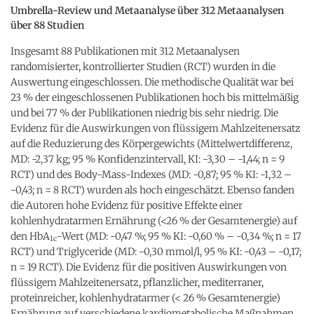
Umbrella-Review und Metaanalyse über 312 Metaanalysen
über 88 Studien
Insgesamt 88 Publikationen mit 312 Metaanalysen
randomisierter, kontrollierter Studien (RCT) wurden in die
Auswertung eingeschlossen. Die methodische Qualität war bei
23 % der eingeschlossenen Publikationen hoch bis mittelmäßig
und bei 77 % der Publikationen niedrig bis sehr niedrig. Die
Evidenz für die Auswirkungen von flüssigem Mahlzeitenersatz
auf die Reduzierung des Körpergewichts (Mittelwertdifferenz,
MD: -2,37 kg; 95 % Konfidenzintervall, KI: -3,30 – -1,44; n = 9
RCT) und des Body-Mass-Indexes (MD: -0,87; 95 % KI: -1,32 –
-0,43; n = 8 RCT) wurden als hoch eingeschätzt. Ebenso fanden
die Autoren hohe Evidenz für positive Effekte einer
kohlenhydratarmen Ernährung (<26 % der Gesamtenergie) auf
den HbA
-Wert (MD: -0,47 %; 95 % KI: -0,60 % – -0,34 %; n = 17
1c
RCT) und Triglyceride (MD: -0,30 mmol/l, 95 % KI: -0,43 – -0,17;
n = 19 RCT). Die Evidenz für die positiven Auswirkungen von
flüssigem Mahlzeitenersatz, pflanzlicher, mediterraner,
proteinreicher, kohlenhydratarmer (< 26 % Gesamtenergie)
Ernährung auf verschiedene kardiometabolische Maßnahmen