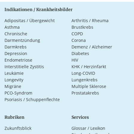
Indikationen / Krankheitsbilder
Adipositas / Übergewicht
Arthritis / Rheuma
Asthma
Brustkrebs
Chronische
COPD
Darmentzündung
Corona
Darmkrebs
Demenz / Alzheimer
Depression
Diabetes
Endometriose
HIV
Interstitielle Zystitis
KHK / Herzinfarkt
Leukämie
Long-COVID
Longevity
Lungenkrebs
Migräne
Multiple Sklerose
PCO-Syndrom
Prostatakrebs
Psoriasis / Schuppenflechte
Rubriken
Services
Zukunftsblick
Glossar / Lexikon