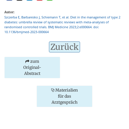
Autor:
Szczerba E, Barbaresko J, Schiemann T, et al. Diet in the management of type 2
diabetes: umbrella review of systematic reviews with meta-analyses of
randomised controlled trials. BMJ Medicine 2023;2:e000664. doi:
10.1136/bmjmed-2023-000664
Zurück
zum
Original-
Abstract
Materialien
für das
Arztgespräch