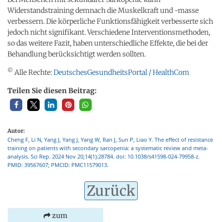
Widerstandstraining demnach die Muskelkraft und -masse
verbessern. Die körperliche Funktionsfähigkeit verbesserte sich
jedoch nicht signifikant. Verschiedene Interventionsmethoden,
so das weitere Fazit, haben unterschiedliche Effekte, die bei der
Behandlung berücksichtigt werden sollten.
©
Alle Rechte:
DeutschesGesundheitsPortal / HealthCom
Teilen Sie diesen Beitrag:
Autor:
Cheng F, Li N, Yang J, Yang J, Yang W, Ran J, Sun P, Liao Y. The effect of resistance
training on patients with secondary sarcopenia: a systematic review and meta-
analysis. Sci Rep. 2024 Nov 20;14(1):28784. doi: 10.1038/s41598-024-79958-z.
PMID: 39567607; PMCID: PMC11579013.
Zurück
zum