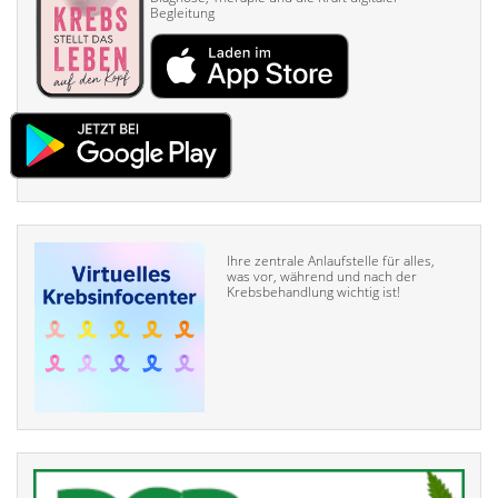
Begleitung
Ihre zentrale Anlaufstelle für alles,
was vor, während und nach der
Krebsbehandlung wichtig ist!