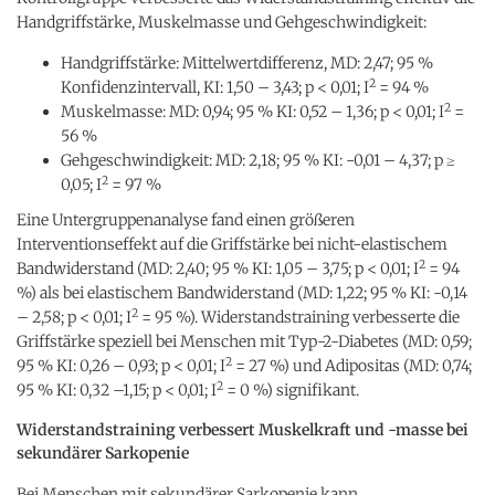
Handgriffstärke, Muskelmasse und Gehgeschwindigkeit:
Handgriffstärke: Mittelwertdifferenz, MD: 2,47; 95 %
2
Konfidenzintervall, KI: 1,50 – 3,43; p < 0,01; I
= 94 %
2
Muskelmasse: MD: 0,94; 95 % KI: 0,52 – 1,36; p < 0,01; I
=
56 %
Gehgeschwindigkeit: MD: 2,18; 95 % KI: -0,01 – 4,37; p ≥
2
0,05; I
= 97 %
Eine Untergruppenanalyse fand einen größeren
Interventionseffekt auf die Griffstärke bei nicht-elastischem
2
Bandwiderstand (MD: 2,40; 95 % KI: 1,05 – 3,75; p < 0,01; I
= 94
%) als bei elastischem Bandwiderstand (MD: 1,22; 95 % KI: -0,14
2
– 2,58; p < 0,01; I
= 95 %). Widerstandstraining verbesserte die
Griffstärke speziell bei Menschen mit Typ-2-Diabetes (MD: 0,59;
2
95 % KI: 0,26 – 0,93; p < 0,01; I
= 27 %) und Adipositas (MD: 0,74;
2
95 % KI: 0,32 –1,15; p < 0,01; I
= 0 %) signifikant.
Widerstandstraining verbessert Muskelkraft und -masse bei
sekundärer Sarkopenie
Bei Menschen mit sekundärer Sarkopenie kann