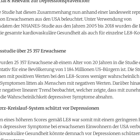
tial 8: Relevant zur Depressionsprävention?
le Studie hat diesen Zusammenhang nun anhand einer landesweit rep
von Erwachsenen aus den USA beleuchtet. Unter Verwendung von
sdaten der NHANES-Studie aus den Jahren 2005 bis 2018 wurden die 
die gesamte kardiovaskuläre Gesundheit als auch für einzelne LE8-
sstudie über 25 357 Erwachsene
urden 25 357 Erwachsene ab einem Alter von 20 Jahren in die Studie 
tativ für eine Bevölkerung von 1 184 Millionen US-Bürgern ist. Die St
en mit positiven Werten bei den LE8-Scores weniger wahrscheinlich
 Symptomen litten als Menschen mit negativen Werten. Darüber hina
r negativer linearer Trend beobachtet, welcher zeigte, dass mit zun
die Wahrscheinlichkeit depressiver Symptome abnahm.
rz-Kreislauf-System schützt vor Depressionen
en eines höheren Scores gemäß LE8 war somit mit einem geringeren R
en depressiver Symptome bei erwachsenen Einwohnern der USA verb
diovaskuläre Gesundheit könnte demnach vor Depressionen schützen,