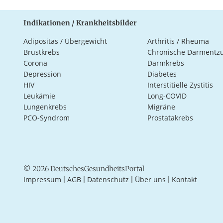
Indikationen / Krankheitsbilder
Adipositas / Übergewicht
Arthritis / Rheuma
Brustkrebs
Chronische Darmentz
Corona
Darmkrebs
Depression
Diabetes
HIV
Interstitielle Zystitis
Leukämie
Long-COVID
Lungenkrebs
Migräne
PCO-Syndrom
Prostatakrebs
© 2026 DeutschesGesundheitsPortal
Impressum
AGB
Datenschutz
Über uns
Kontakt
|
|
|
|