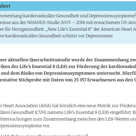
diert
mmenhang kardiovaskuläre Gesundheit und Depressionssymptome
bnisse aus der NHANES-Studie 2005 – 2018 mit erwachsenen US-Am
r für Herzgesundheit: „New Life’s Essential 8“ der American Heart A
re kardiovaskuläre Gesundheit schützt vor Depressionen
iner aktuellen Querschnittsstudie wurde der Zusammenhang zw
ken der Life’s Essential 8 (LE8) zur Förderung der kardiovasku
 und dem Risiko von Depressionssymptomen untersucht. Hierf
entative Stichprobe mit Daten von 25 357 Erwachsenen aus den 
n Heart Association (AHA) hat kürzlich eine neue Metrik zur Förderu
ären Gesundheit (CVH) namens Life’s Essential 8 (LE8) eingeführt. B
 Untersuchungen zum Zusammenhang zwischen den LE8-Werten u
Depressionssymptome vor.