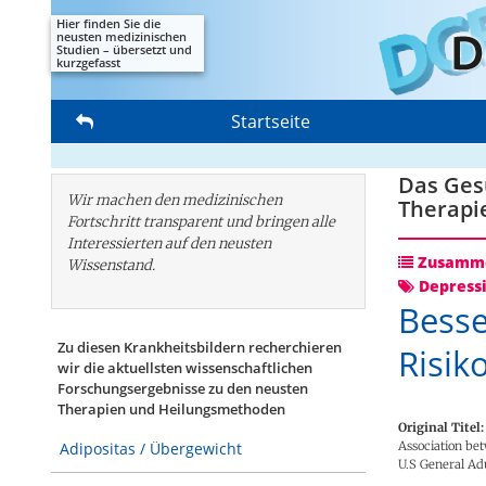
Hier finden Sie die
neusten medizinischen
Studien – übersetzt und
kurzgefasst
Startseite
Das Gesu
Wir machen den medizinischen
Therapi
Fortschritt transparent und bringen alle
Interessierten auf den neusten
Zusamme
Wissenstand.
Depress
Besse
Zu diesen Krankheitsbildern recherchieren
Risik
wir die aktuellsten wissenschaftlichen
Forschungs­ergebnisse zu den neusten
Therapien und Heilungsmethoden
Original Titel:
Association be
Adipositas / Übergewicht
U.S General A