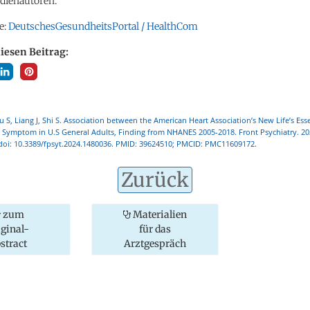
udienautoren.
e:
DeutschesGesundheitsPortal / HealthCom
diesen Beitrag:
u S, Liang J, Shi S. Association between the American Heart Association’s New Life’s Esse
 Symptom in U.S General Adults, Finding from NHANES 2005-2018. Front Psychiatry. 2
 doi: 10.3389/fpsyt.2024.1480036. PMID: 39624510; PMCID: PMC11609172.
Zurück
zum
Materialien
iginal-
für das
stract
Arztgespräch