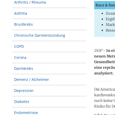
Arthritis / Rheuma
Kurz & fun
Asthma
Zusa
Erge
Brustkrebs
Marke
Besse
Chronische Darmentzündung
COPD
DGP
–
In e
neuen Metri
Corona
Gesundheit
eine repräs
Darmkrebs
analysiert.
Demenz / Alzheimer
Die America
Depression
kardiovaskul
noch keine
Diabetes
Risiko für 
Endometriose