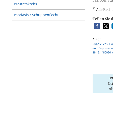
Fazit der St
Prostatakrebs
©
Alle Recht
Psoriasis / Schuppenflechte
Teilen Sie 
Autor:
Ruan Z, Zhu J, X
and Depression
18;15:1480036.
Or
Ab