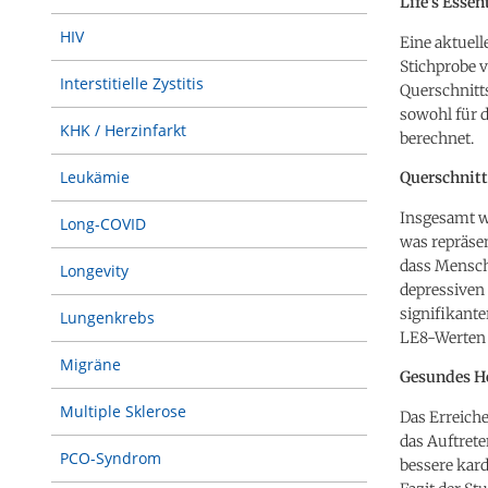
Life’s Essen
HIV
Eine aktuel
Stichprobe 
Interstitielle Zystitis
Querschnitt
sowohl für 
KHK / Herzinfarkt
berechnet.
Leukämie
Querschnitt
Insgesamt w
Long-COVID
was repräsen
dass Mensch
Longevity
depressiven
signifikante
Lungenkrebs
LE8-Werten 
Migräne
Gesundes He
Multiple Sklerose
Das Erreich
das Auftret
PCO-Syndrom
bessere kar