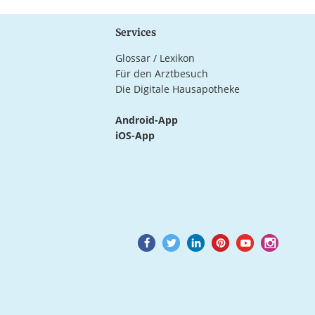
Services
Glossar / Lexikon
Für den Arztbesuch
Die Digitale Hausapotheke
Android-App
iOS-App
Goto
Goto
Goto
Goto
Goto
Goto
Facebook
Twitter
LinkedIn
Pinterest
Youtube
Instagram