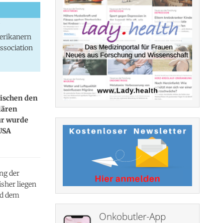
?
erikanern
ssociation
ischen den
lären
ür wurde
USA
ng der
isher liegen
nd dem
Onkobutler-App