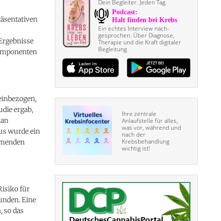
Dein Begleiter. Jeden Tag.
räsentativen
Ein echtes Interview nach­
gesprochen. Über Diagnose,
Ergebnisse
Therapie und die Kraft digitaler
Begleitung
Komponenten
einbezogen,
udie ergab,
Ihre zentrale
 an
Anlaufstelle für alles,
was vor, während und
us wurde ein
nach der
Krebsbehandlung
ehmenden
wichtig ist!
isiko für
unden. Eine
 so das