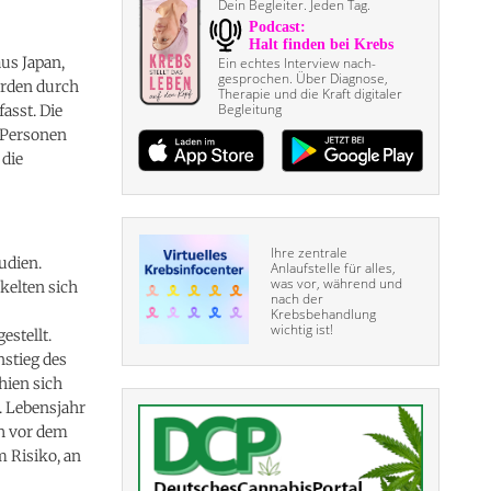
Dein Begleiter. Jeden Tag.
us Japan,
Ein echtes Interview nach­
gesprochen. Über Diagnose,
urden durch
Therapie und die Kraft digitaler
Begleitung
asst. Die
t Personen
die
Ihre zentrale
udien.
Anlaufstelle für alles,
was vor, während und
kelten sich
nach der
s
Krebsbehandlung
wichtig ist!
stellt.
nstieg des
hien sich
. Lebensjahr
ch vor dem
 Risiko, an