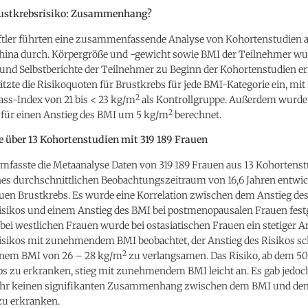
ustkrebsrisiko: Zusammenhang?
tler führten eine zusammenfassende Analyse von Kohortenstudien a
hina durch. Körpergröße und -gewicht sowie BMI der Teilnehmer w
nd Selbstberichte der Teilnehmer zu Beginn der Kohortenstudien erf
tzte die Risikoquoten für Brustkrebs für jede BMI-Kategorie ein, mi
2
ss-Index von 21 bis < 23 kg/m
als Kontrollgruppe. Außerdem wurde 
2
 für einen Anstieg des BMI um 5 kg/m
berechnet.
 über 13 Kohortenstudien mit 319 189 Frauen
mfasste die Metaanalyse Daten von 319 189 Frauen aus 13 Kohortenst
es durchschnittlichen Beobachtungszeitraum von 16,6 Jahren entwic
auen Brustkrebs. Es wurde eine Korrelation zwischen dem Anstieg de
isikos und einem Anstieg des BMI bei postmenopausalen Frauen festge
bei westlichen Frauen wurde bei ostasiatischen Frauen ein stetiger A
isikos mit zunehmendem BMI beobachtet, der Anstieg des Risikos sc
2
einem BMI von 26 – 28 kg/m
zu verlangsamen. Das Risiko, ab dem 50
bs zu erkranken, stieg mit zunehmendem BMI leicht an. Es gab jedo
ahr keinen signifikanten Zusammenhang zwischen dem BMI und dem
zu erkranken.