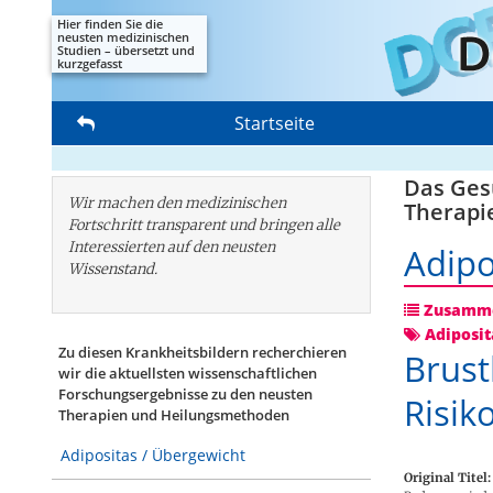
Hier finden Sie die
neusten medizinischen
Studien – übersetzt und
kurzgefasst
Startseite
Das Gesu
Wir machen den medizinischen
Therapi
Fortschritt transparent und bringen alle
Interessierten auf den neusten
Adipo
Wissenstand.
Zusamme
Adiposit
Zu diesen Krankheitsbildern recherchieren
Brust
wir die aktuellsten wissenschaftlichen
Forschungs­ergebnisse zu den neusten
Risik
Therapien und Heilungsmethoden
Adipositas / Übergewicht
Original Titel: