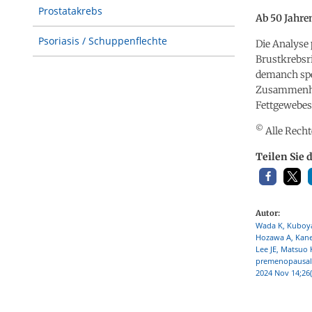
Prostatakrebs
Ab 50 Jahre
Psoriasis / Schuppenflechte
Die Analyse 
Brustkrebsr
demanch spez
Zusammenhan
Fettgewebes
©
Alle Recht
Teilen Sie 
Autor:
Wada K, Kuboya
Hozawa A, Kanem
Lee JE, Matsuo 
premenopausal 
2024 Nov 14;26