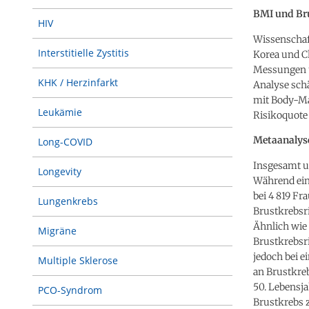
BMI und Br
HIV
Wissenschaf
Interstitielle Zystitis
Korea und C
Messungen u
KHK / Herzinfarkt
Analyse schä
mit Body-Ma
Leukämie
Risikoquote
Metaanalyse
Long-COVID
Insgesamt u
Longevity
Während ein
bei 4 819 Fr
Lungenkrebs
Brustkrebsr
Ähnlich wie 
Migräne
Brustkrebsr
jedoch bei 
Multiple Sklerose
an Brustkre
50. Lebensj
PCO-Syndrom
Brustkrebs 