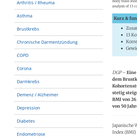
Body mass inde
Arthritis / Rheuma
analysis of 13 c
Asthma
Kurz & fun
Zusa
Brustkrebs
13 Ko
Korre
Chronische Darmentzündung
Gewic
COPD
Corona
DGP
–
Eine
dem Brustk
Darmkrebs
Kohortenstu
stetig stei
Demenz / Alzheimer
BMI von 26
von 50 Jahr
Depression
Diabetes
Japanische 
Index (BMI)
Endometriose