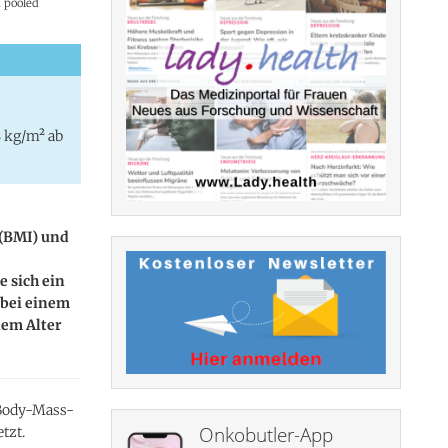
 pooled
8 kg/m² ab
(BMI) und
 sich ein
 bei einem
nem Alter
 Body-Mass-
Onkobutler-App
tzt.