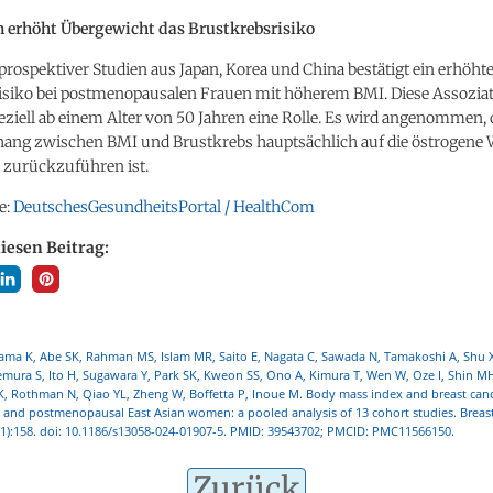
n erhöht Übergewicht das Brustkrebsrisiko
prospektiver Studien aus Japan, Korea und China bestätigt ein erhöht
isiko bei postmenopausalen Frauen mit höherem BMI. Diese Assoziati
iell ab einem Alter von 50 Jahren eine Rolle. Es wird angenommen, 
g zwischen BMI und Brustkrebs hauptsächlich auf die östrogene 
 zurückzuführen ist.
e:
DeutschesGesundheitsPortal / HealthCom
diesen Beitrag:
ma K, Abe SK, Rahman MS, Islam MR, Saito E, Nagata C, Sawada N, Tamakoshi A, Shu X
ura S, Ito H, Sugawara Y, Park SK, Kweon SS, Ono A, Kimura T, Wen W, Oze I, Shin MH,
K, Rothman N, Qiao YL, Zheng W, Boffetta P, Inoue M. Body mass index and breast cance
and postmenopausal East Asian women: a pooled analysis of 13 cohort studies. Breast
(1):158. doi: 10.1186/s13058-024-01907-5. PMID: 39543702; PMCID: PMC11566150.
Zurück