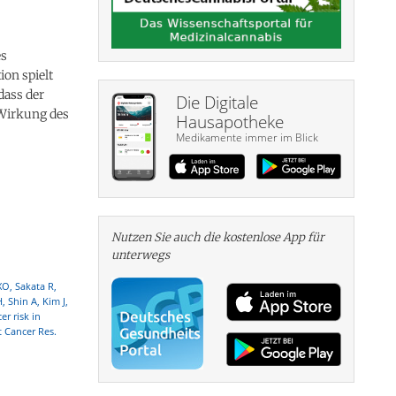
es
on spielt
dass der
Die Digitale
Wirkung des
Hausapotheke
Medikamente immer im Blick
Nutzen Sie auch die kosten­lose App für
unterwegs
O, Sakata R,
 Shin A, Kim J,
r risk in
 Cancer Res.