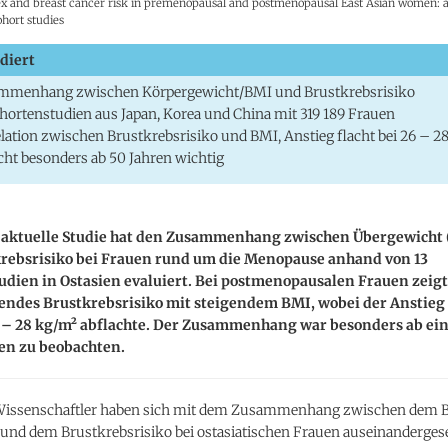
x and breast cancer risk in premenopausal and postmenopausal East Asian women: a
ohort studies
diert
mmenhang zwischen Körpergewicht/BMI und Brustkrebsrisiko
hortenstudien aus Japan, Korea und China mit 319 189 Frauen
lation zwischen Brustkrebsrisiko und BMI, Anstieg flacht bei 26 – 2
ht besonders ab 50 Jahren wichtig
 aktuelle Studie hat den Zusammenhang zwischen Übergewicht 
rebsrisiko bei Frauen rund um die Menopause anhand von 13
dien in Ostasien evaluiert. Bei postmenopausalen Frauen zeigte
gendes Brustkrebsrisiko mit steigendem BMI, wobei der Anstieg
 – 28 kg/m² abflachte. Der Zusammenhang war besonders ab ei
en zu beobachten.
Wissenschaftler haben sich mit dem Zusammenhang zwischen dem
 und dem Brustkrebsrisiko bei ostasiatischen Frauen auseinandergese