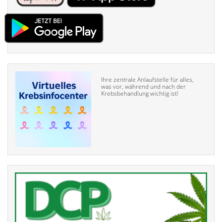
Ihre zentrale Anlaufstelle für alles,
was vor, während und nach der
Krebsbehandlung wichtig ist!