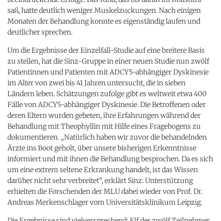
saß, hatte deutlich weniger Muskelzuckungen. Nach einigen
Monaten der Behandlung konnte es eigenständig laufen und
deutlicher sprechen.
Um die Ergebnisse der Einzelfall-Studie auf eine breitere Basis
zu stellen, hat die Sinz-Gruppe in einer neuen Studie nun zwölf
Patientinnen und Patienten mit ADCY5-abhängiger Dyskinesie
im Alter von zwei bis 41 Jahren untersucht, die in sieben
Ländern leben. Schätzungen zufolge gibt es weltweit etwa 400
Fälle von ADCY5-abhängiger Dyskinesie. Die Betroffenen oder
deren Eltern wurden gebeten, ihre Erfahrungen während der
Behandlung mit Theophyllin mit Hilfe eines Fragebogens zu
dokumentieren. „Natürlich haben wir zuvor die behandelnden
Ärzte ins Boot geholt, über unsere bisherigen Erkenntnisse
informiert und mit ihnen die Behandlung besprochen. Da es sich
um eine extrem seltene Erkrankung handelt, ist das Wissen
darüber nicht sehr verbreitet“, erklärt Sinz. Unterstützung
erhielten die Forschenden der MLU dabei wieder von Prof. Dr.
Andreas Merkenschlager vom Universitätsklinikum Leipzig.
Die Ergebnisse sind vielversprechend: Elf der zwölf Teilnehmer