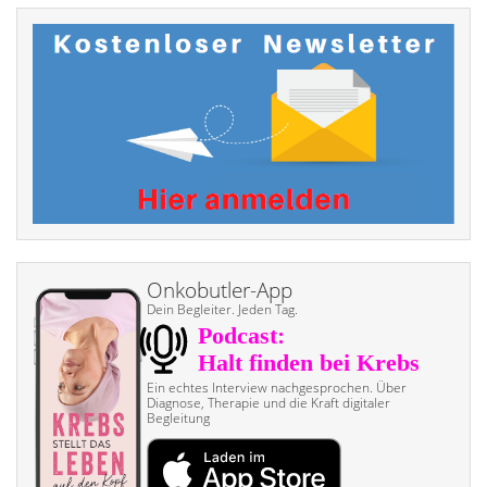
Onkobutler-App
Dein Begleiter. Jeden Tag.
Ein echtes Interview nach­gesprochen. Über
Diagnose, Therapie und die Kraft digitaler
Begleitung