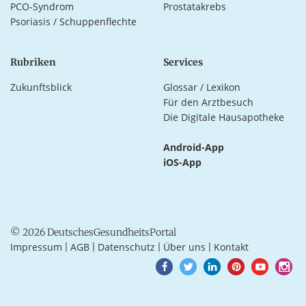
PCO-Syndrom
Prostatakrebs
Psoriasis / Schuppenflechte
Rubriken
Services
Zukunftsblick
Glossar / Lexikon
Für den Arztbesuch
Die Digitale Hausapotheke
Android-App
iOS-App
© 2026 DeutschesGesundheitsPortal
Impressum
AGB
Datenschutz
Über uns
Kontakt
|
|
|
|
Goto
Goto
Goto
Goto
Goto
Goto
Facebook
Twitter
LinkedIn
Pinterest
Youtube
Instagra