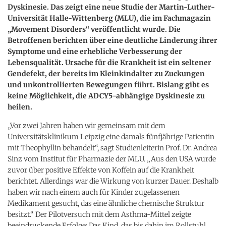
Dyskinesie. Das zeigt eine neue Studie der Martin-Luther-
Universität Halle-Wittenberg (MLU), die im Fachmagazin
„Movement Disorders“ veröffentlicht wurde. Die
Betroffenen berichten über eine deutliche Linderung ihrer
Symptome und eine erhebliche Verbesserung der
Lebensqualität. Ursache für die Krankheit ist ein seltener
Gendefekt, der bereits im Kleinkindalter zu Zuckungen
und unkontrollierten Bewegungen führt. Bislang gibt es
keine Möglichkeit, die ADCY5-abhängige Dyskinesie zu
heilen.
„Vor zwei Jahren haben wir gemeinsam mit dem
Universitätsklinikum Leipzig eine damals fünfjährige Patientin
mit Theophyllin behandelt“, sagt Studienleiterin Prof. Dr. Andrea
Sinz vom Institut für Pharmazie der MLU. „Aus den USA wurde
zuvor über positive Effekte von Koffein auf die Krankheit
berichtet. Allerdings war die Wirkung von kurzer Dauer. Deshalb
haben wir nach einem auch für Kinder zugelassenen
Medikament gesucht, das eine ähnliche chemische Struktur
besitzt.“ Der Pilotversuch mit dem Asthma-Mittel zeigte
beeindruckende Erfolge: Das Kind, das bis dahin im Rollstuhl