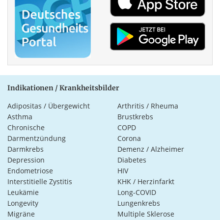
Indikationen / Krankheitsbilder
Adipositas / Übergewicht
Arthritis / Rheuma
Asthma
Brustkrebs
Chronische
COPD
Darmentzündung
Corona
Darmkrebs
Demenz / Alzheimer
Depression
Diabetes
Endometriose
HIV
Interstitielle Zystitis
KHK / Herzinfarkt
Leukämie
Long-COVID
Longevity
Lungenkrebs
Migräne
Multiple Sklerose