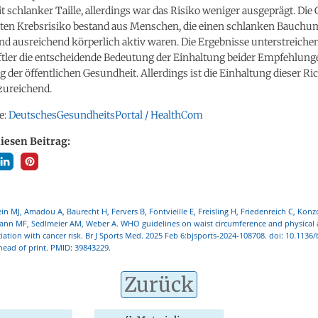
 schlanker Taille, allerdings war das Risiko weniger ausgeprägt. Die
ten Krebsrisiko bestand aus Menschen, die einen schlanken Bauchu
d ausreichend körperlich aktiv waren. Die Ergebnisse unterstreichen
tler die entscheidende Bedeutung der Einhaltung beider Empfehlung
 der öffentlichen Gesundheit. Allerdings ist die Einhaltung dieser Ric
zureichend.
e:
DeutschesGesundheitsPortal / HealthCom
diesen Beitrag:
n MJ, Amadou A, Baurecht H, Fervers B, Fontvieille E, Freisling H, Friedenreich C, Konz
ann MF, Sedlmeier AM, Weber A. WHO guidelines on waist circumference and physical a
ciation with cancer risk. Br J Sports Med. 2025 Feb 6:bjsports-2024-108708. doi: 10.1136
ead of print. PMID: 39843229.
Zurück