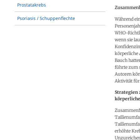
Prostatakrebs
Zusammenhan
Psoriasis / Schuppenflechte
Während ein
Personenjah
WHO-Richtlin
wenn sie lau
Konfidenzint
körperliche 
Bauch hatten
führte zum s
Autoren kön
Aktivität fü
Strategien 
körperliche
Zusammenfas
Taillenumfan
Taillenumfa
erhöhte Kreb
Unzureichend