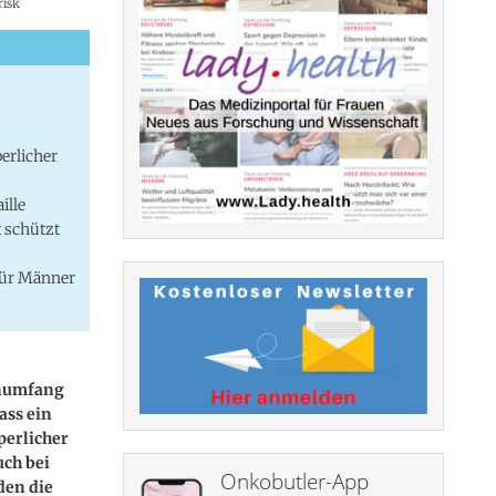
risk
erlicher
ille
 schützt
für Männer
enumfang
ass ein
perlicher
uch bei
Onkobutler-App
den die