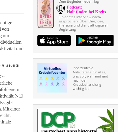
Dein Begleiter. Jeden Tag.
Ein echtes Interview nach­
gesprochen. Über Diagnose,
ichtige
Therapie und die Kraft digitaler
l von
Begleitung
g nur
dividuellen
tivität und
 Aktivität
Ihre zentrale
Anlaufstelle für alles,
was vor, während und
HO-
nach der
erliche
Krebsbehandlung
wichtig ist!
mpfohlenem
ivität (> 10
Es gibt
. Mit einer
eicht.
minale