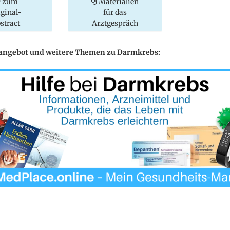
zum
Materialien
iginal-
für das
stract
Arztgespräch
eangebot und weitere Themen zu Darmkrebs: