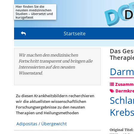
Hier finden Sie die
neusten medizinischen
Studien – übersetzt und
kurzgefasst
Startseite
Das Gesu
Wir machen den medizinischen
Therapi
Fortschritt transparent und bringen alle
Interessierten auf den neusten
Darm
Wissenstand.
Zusamme
Darmkr
Zu diesen Krankheitsbildern recherchieren
Schla
wir die aktuellsten wissenschaftlichen
Forschungs­ergebnisse zu den neusten
Krebs
Therapien und Heilungsmethoden
Adipositas / Übergewicht
Original Titel: