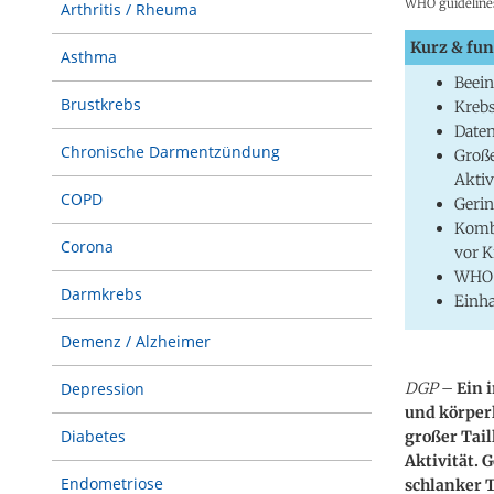
WHO guidelines 
Arthritis / Rheuma
Kurz & fun
Asthma
Beein
Brustkrebs
Krebs
Daten
Chronische Darmentzündung
Große
Aktiv
COPD
Gerin
Kombi
Corona
vor K
WHO e
Darmkrebs
Einh
Demenz / Alzheimer
DGP
–
Ein 
Depression
und körperl
Diabetes
großer Tail
Aktivität. 
Endometriose
schlanker T