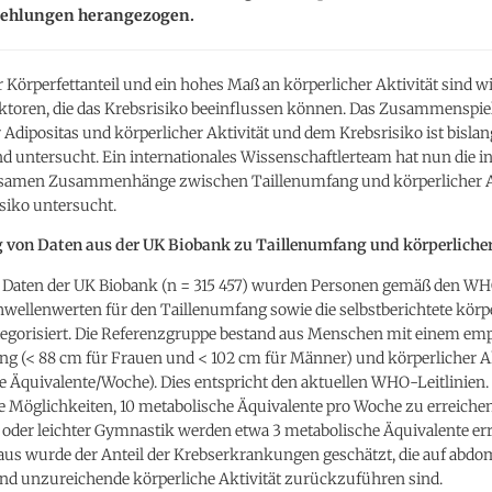
hlungen herangezogen.
r Körperfettanteil und ein hohes Maß an körperlicher Aktivität sind w
aktoren, die das Krebsrisiko beeinflussen können. Das Zusammenspie
Adipositas und körperlicher Aktivität und dem Krebsrisiko ist bislan
 untersucht. Ein internationales Wissenschaftlerteam hat nun die in
amen Zusammenhänge zwischen Taillenumfang und körperlicher Ak
siko untersucht.
von Daten aus der UK Biobank zu Taillenumfang und körperlicher
Daten der UK Biobank (n = 315 457) wurden Personen gemäß den W
hwellenwerten für den Taillenumfang sowie die selbstberichtete körp
ategorisiert. Die Referenzgruppe bestand aus Menschen mit einem e
g (< 88 cm für Frauen und < 102 cm für Männer) und körperlicher Akt
 Äquivalente/Woche). Dies entspricht den aktuellen WHO-Leitlinien. 
 Möglichkeiten, 10 metabolische Äquivalente pro Woche zu erreichen
oder leichter Gymnastik werden etwa 3 metabolische Äquivalente err
aus wurde der Anteil der Krebserkrankungen geschätzt, die auf abdo
und unzureichende körperliche Aktivität zurückzuführen sind.