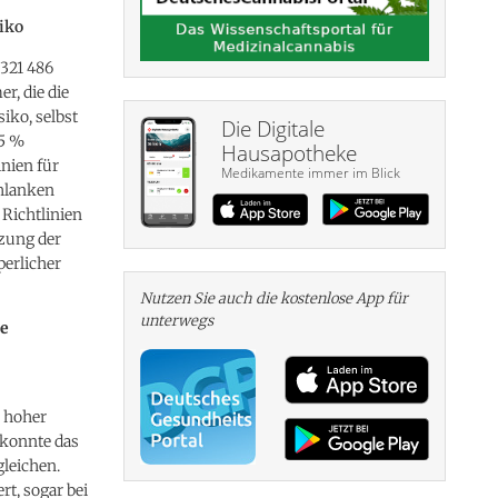
iko
321 486
r, die die
iko, selbst
Die Digitale
95 %
Hausapotheke
inien für
Medikamente immer im Blick
chlanken
 Richtlinien
tzung der
perlicher
Nutzen Sie auch die kosten­lose App für
unterwegs
ge
n hoher
 konnte das
gleichen.
t, sogar bei