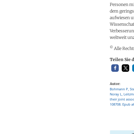
Personen mit
dem gerings
aufwiesen un
Wissenschaf
Verbesserung
weltweit un
©
Alle Recht
Teilen Sie 
Autor:
Bohmann P, Stei
Noray L, Leitzm
their joint asso
108708. Epub ah