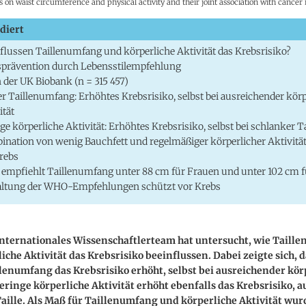
on waist circumference and physical activity and their joint association with cancer 
diert
flussen Taillenumfang und körperliche Aktivität das Krebsrisiko?
prävention durch Lebensstilempfehlung
 der UK Biobank (n = 315 457)
r Taillenumfang: Erhöhtes Krebsrisiko, selbst bei ausreichender körp
ität
ge körperliche Aktivität: Erhöhtes Krebsrisiko, selbst bei schlanker Ta
nation von wenig Bauchfett und regelmäßiger körperlicher Aktivität
rebs
mpfiehlt Taillenumfang unter 88 cm für Frauen und unter 102 cm 
altung der WHO-Empfehlungen schützt vor Krebs
internationales Wissenschaftlerteam hat untersucht, wie Taill
iche Aktivität das Krebsrisiko beeinflussen. Dabei zeigte sich, d
lenumfang das Krebsrisiko erhöht, selbst bei ausreichender kör
Geringe körperliche Aktivität erhöht ebenfalls das Krebsrisiko, a
aille. Als Maß für Taillenumfang und körperliche Aktivität wur