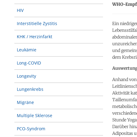
WHO-Empfe
HIV
Interstitielle Zystitis
Ein niedrige
Lebensstilf
KHK / Herzinfarkt
abdominaler 
unzureichend
Leukämie
und gemeins
dem Krebsri
Long-COVID
Auswertung 
Longevity
Anhand von 
Leitliniensc
Lungenkrebs
Aktivität k
Taillenumfan
Migräne
metabolische
verschiedene
Multiple Sklerose
Stunde Yoga 
Darüber hin
PCO-Syndrom
Adipositas 