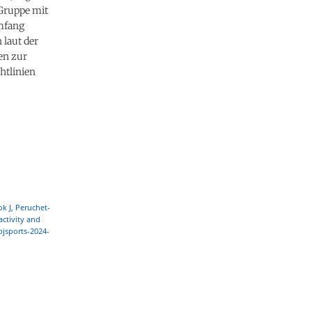
 Gruppe mit
mfang
 laut der
en zur
htlinien
ok J, Peruchet-
ctivity and
/bjsports-2024-