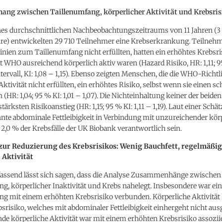
g zwischen Taillenumfang, körperlicher Aktivität und Krebsris
es durchschnittlichen Nachbeobachtungszeitraums von 11 Jahren (3 
re) entwickelten 29 710 Teilnehmer eine Krebserkrankung. Teilnehme
ien zum Taillenumfang nicht erfüllten, hatten ein erhöhtes Krebsris
t WHO ausreichend körperlich aktiv waren (Hazard Risiko, HR: 1,11; 
ervall, KI: 1,08 – 1,15). Ebenso zeigten Menschen, die die WHO-Richtl
Aktivität nicht erfüllten, ein erhöhtes Risiko, selbst wenn sie einen s
 (HR: 1,04; 95 % KI: 1,01 – 1,07). Die Nichteinhaltung keiner der beiden
tärksten Risikoanstieg (HR: 1,15; 95 % KI: 1,11 – 1,19). Laut einer Schä
nte abdominale Fettleibigkeit in Verbindung mit unzureichender kör
r 2,0 % der Krebsfälle der UK Biobank verantwortlich sein.
zur Reduzierung des Krebsrisikos: Wenig Bauchfett, regelmäßi
 Aktivität
send lässt sich sagen, dass die Analyse Zusammenhänge zwischen
g, körperlicher Inaktivität und Krebs nahelegt. Insbesondere war ei
ng mit einem erhöhten Krebsrisiko verbunden. Körperliche Aktivität
srisiko, welches mit abdominaler Fettleibigkeit einhergeht nicht aus
e körperliche Aktivität war mit einem erhöhten Krebsrisiko assoziier