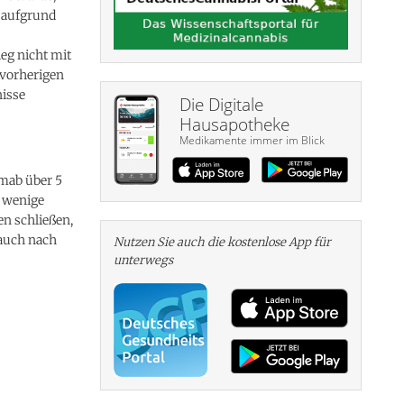
 aufgrund
eg nicht mit
 vorherigen
isse
Die Digitale
Hausapotheke
Medikamente immer im Blick
umab über 5
r wenige
en schließen,
auch nach
Nutzen Sie auch die kosten­lose App für
unterwegs