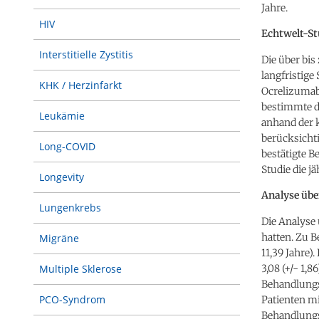
Jahre.
HIV
Echtwelt-St
Interstitielle Zystitis
Die über bis
langfristig
KHK / Herzinfarkt
Ocrelizumab
bestimmte de
Leukämie
anhand der k
berücksicht
Long-COVID
bestätigte 
Studie die j
Longevity
Analyse übe
Lungenkrebs
Die Analyse
hatten. Zu B
Migräne
11,39 Jahre)
3,08 (+/- 1,
Multiple Sklerose
Behandlungse
PCO-Syndrom
Patienten m
Behandlungs