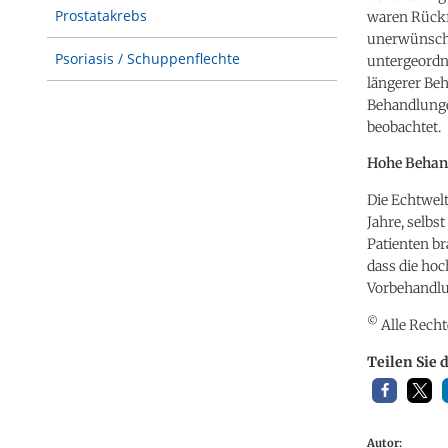
Prostatakrebs
waren Rückf
unerwünscht
Psoriasis / Schuppenflechte
untergeordne
längerer Be
Behandlunge
beobachtet.
Hohe Behand
Die Echtwel
Jahre, selbs
Patienten br
dass die ho
Vorbehandlu
©
Alle Recht
Teilen Sie 
Autor: