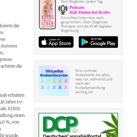
Dein Begleiter. Jeden Tag.
Ein echtes Interview nach­
gesprochen. Über Diagnose,
uierte die
Therapie und die Kraft digitaler
Begleitung
eu
yse
e Autoren
n,
nisse,
achtete die
Ihre zentrale
Anlaufstelle für alles,
was vor, während und
nach der
Krebsbehandlung
wichtig ist!
mab erhalten
16 Jahre (+/-
cale, EDSS)
andlung einen
4,0 %, von
n
cht wurde,