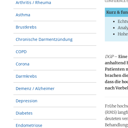
CONFIDENCE tre
Arthritis / Rheuma
Kurz & fun
Asthma
Echtw
Brustkrebs
Analy
Hohe 
Chronische Darmentzündung
COPD
DGP
–
Eine 
anhaltend 
Corona
Patienten 
brachen di
Darmkrebs
dass die h
nach Vorbe
Demenz / Alzheimer
Depression
Frühe hochw
(RMS) langfr
Diabetes
deuteten ver
Behandlungse
Endometriose