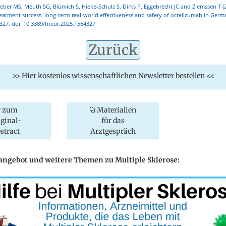
er MS, Meuth SG, Blümich S, Hieke-Schulz S, Dirks P, Eggebrecht JC and Ziemssen T (
tment success: long-term real-world effectiveness and safety of ocrelizumab in Germa
327. doi: 10.3389/fneur.2025.1564327
Zurück
>> Hier kostenlos wissenschaftlichen Newsletter bestellen <<
zum
Materialien
iginal-
für das
stract
Arztgespräch
eangebot und weitere Themen zu Multiple Sklerose: