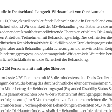
udie in Deutschland: Langzeit-Wirksamkeit von Ocrelizumab
 zu 10 Jahre, aktuell noch laufende Echtwelt-Studie in Deutschland eval
e Sicherheit und Wirksamkeit der MS-Behandlung von Patienten, die n
 oder andere krankheitsmodifzierende Therapien erhielten. Die Anal
n Anteil der Teilnehmer mit Behandlungserfolg. Dies definierten di
linischen Krankheitsaktivität, Rückfällen oder Krankheitsprogressio
igten aber auch Behandlungsabbrüche aufgrund unerwünschter Ereig
Behinderungsprogression oder mangelnde Wirksamkeit. Weiterhin betr
ährliche Rückfallrate und die Sicherheit der Behandlung.
r 2 261 Personen mit multipler Sklerose
 umfasste 2 261 Personen mit MS, die mindestens eine Dosis Ocrelizu
eginn der Studie betrug das durchschnittliche Alter der Teilnehmer 41,
. Im Mittel betrug der Behinderungsgrad (Expanded Disability Status S
86). Insgesamt erreichten 58,4 % der Patienten mit durchgängiger Beh
rfolg bis zum Jahr 5. Von therapienaiven Patienten erreichten dies 7
it mindestens 3 vorhergehenden Behandlungen erreichten 50,3 % de
erfolg. Die Hauptgründe, weshalb der Behandlungserfolg nicht errei