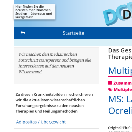
Hier finden Sie die
neusten medizinischen
Studien – übersetzt und
kurzgefasst
Startseite
Das Gesu
Wir machen den medizinischen
Therapi
Fortschritt transparent und bringen alle
Interessierten auf den neusten
Multi
Wissenstand.
Zusamme
Multiple
Zu diesen Krankheitsbildern recherchieren
MS: L
wir die aktuellsten wissenschaftlichen
Forschungs­ergebnisse zu den neusten
Ocre
Therapien und Heilungsmethoden
Adipositas / Übergewicht
Original Titel: