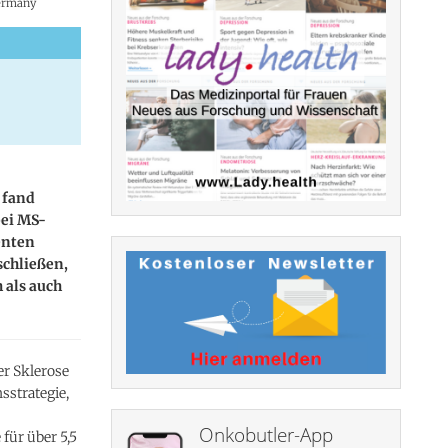
Germany
 fand
bei MS-
enten
schließen,
 als auch
r Sklerose
sstrategie,
Onkobutler-App
für über 5,5