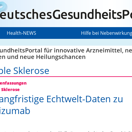
Health-NEWS
Hilfe bei Nebenwirkun
ndheitsPortal für innovative Arzneimittel, n
en und neue Heilungschancen
ple Sklerose
nfassungen
 Sklerose
angfristige Echtwelt-Daten zu
lizumab