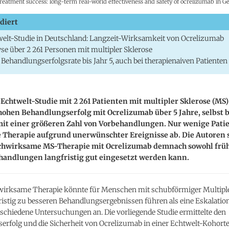
atment success: long-term real-world effectiveness and safety of ocrelizumab in 
diert
elt-Studie in Deutschland: Langzeit-Wirksamkeit von Ocrelizumab
se über 2 261 Personen mit multipler Sklerose
Behandlungserfolgsrate bis Jahr 5, auch bei therapienaiven Patienten
Echtwelt-Studie mit 2 261 Patienten mit multipler Sklerose (MS)
hohen Behandlungserfolg mit Ocrelizumab über 5 Jahre, selbst 
mit einer größeren Zahl von Vorbehandlungen. Nur wenige Pati
e Therapie aufgrund unerwünschter Ereignisse ab. Die Autoren 
ochwirksame MS-Therapie mit Ocrelizumab demnach sowohl früh
handlungen langfristig gut eingesetzt werden kann.
irksame Therapie könnte für Menschen mit schubförmiger Multiple
istig zu besseren Behandlungsergebnissen führen als eine Eskalation
schiedene Untersuchungen an. Die vorliegende Studie ermittelte den
rfolg und die Sicherheit von Ocrelizumab in einer Echtwelt-Kohorte 