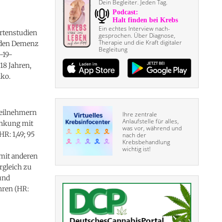
Dein Begleiter. Jeden Tag.
Ein echtes Interview nach­
rtenstudien
gesprochen. Über Diagnose,
Therapie und die Kraft digitaler
enden Demenz
Begleitung
-19-
18 Jahren,
ko.
Teilnehmern
Ihre zentrale
Anlaufstelle für alles,
ankung mit
was vor, während und
R: 1,49; 95
nach der
Krebsbehandlung
wichtig ist!
 mit anderen
rgleich zu
und
hren (HR: