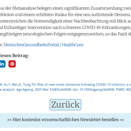
sse der Metaanalyse belegen einen signifikanten Zusammenhang zwi
fektion und einem erhöhten Risiko für eine neu auftretende Demenz.
unterstreichen die Notwendigkeit einer Nachbeobachtung mit Blick au
d frühzeitiger Intervention nach schweren COVID-19-Erkrankungen
ngfristigen neurologischen Folgen entgegenzuwirken, so das Fazit d
e:
DeutschesGesundheitsPortal / HealthCom
diesen Beitrag:
R, Xu Y, Wei JC, Tung TH. Risk of new-onset dementia following COVID-19 infection: a 
-analysis. Age Ageing. 2025 Mar 3;54(3):afaf046. doi: 10.1093/ageing/afaf046. PMID: 40
Zurück
>> Hier kostenlos wissenschaftlichen Newsletter bestellen <<