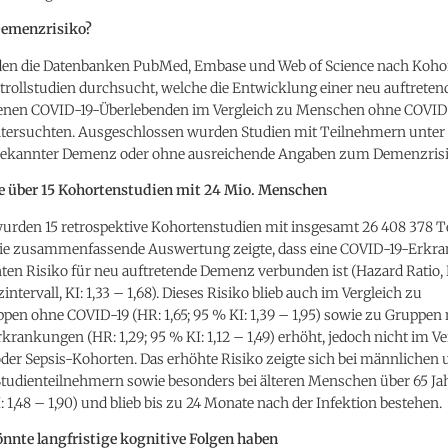
Demenzrisiko?
en die Datenbanken PubMed, Embase und Web of Science nach Koho
ntrollstudien durchsucht, welche die Entwicklung einer neu auftret
enen COVID-19-Überlebenden im Vergleich zu Menschen ohne COVID
ntersuchten. Ausgeschlossen wurden Studien mit Teilnehmern unter 
 bekannter Demenz oder ohne ausreichende Angaben zum Demenzrisi
 über 15 Kohortenstudien mit 24 Mio. Menschen
urden 15 retrospektive Kohortenstudien mit insgesamt 26 408 378 
 Die zusammenfassende Auswertung zeigte, dass eine COVID-19-Erkr
en Risiko für neu auftretende Demenz verbunden ist (Hazard Ratio, H
ntervall, KI: 1,33 – 1,68). Dieses Risiko blieb auch im Vergleich zu
pen ohne COVID-19 (HR: 1,65; 95 % KI: 1,39 – 1,95) sowie zu Gruppen
ankungen (HR: 1,29; 95 % KI: 1,12 – 1,49) erhöht, jedoch nicht im Ve
der Sepsis-Kohorten. Das erhöhte Risiko zeigte sich bei männlichen 
Studienteilnehmern sowie besonders bei älteren Menschen über 65 Ja
I: 1,48 – 1,90) und blieb bis zu 24 Monate nach der Infektion bestehen.
nnte langfristige kognitive Folgen haben