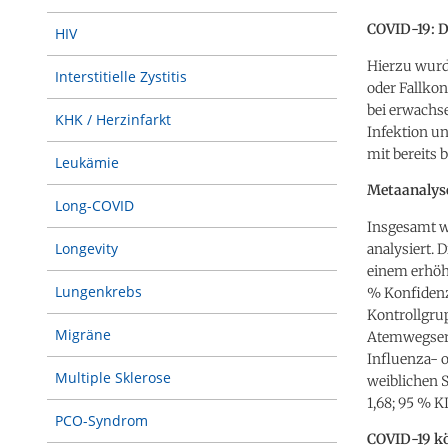
COVID-19: 
HIV
Hierzu wurd
Interstitielle Zystitis
oder Fallko
bei erwachs
KHK / Herzinfarkt
Infektion u
mit bereits
Leukämie
Metaanalyse
Long-COVID
Insgesamt w
Longevity
analysiert.
einem erhöht
Lungenkrebs
% Konfidenzi
Kontrollgrup
Migräne
Atemwegserkr
Influenza- o
Multiple Sklerose
weiblichen 
1,68; 95 % K
PCO-Syndrom
COVID-19 kö