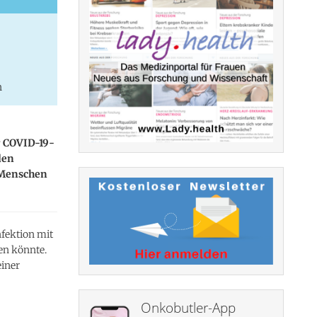
n
r COVID-19-
den
 Menschen
nfektion mit
en könnte.
einer
Onkobutler-App