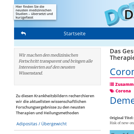
Hier finden Sie die
neusten medizinischen
Studien – übersetzt und
kurzgefasst
Startseite
Das Gesu
Wir machen den medizinischen
Therapi
Fortschritt transparent und bringen alle
Interessierten auf den neusten
Coro
Wissenstand.
Zusamme
Corona
Zu diesen Krankheitsbildern recherchieren
Deme
wir die aktuellsten wissenschaftlichen
Forschungs­ergebnisse zu den neusten
Therapien und Heilungsmethoden
Original Titel:
Risk of new-on
Adipositas / Übergewicht