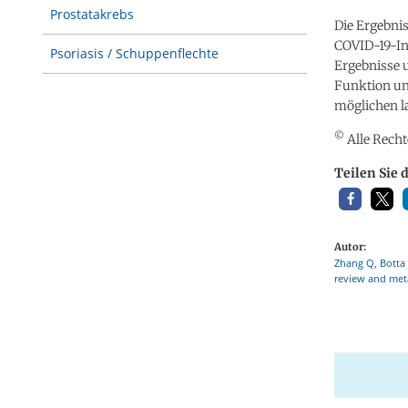
Prostatakrebs
Die Ergebni
COVID-19-In
Psoriasis / Schuppenflechte
Ergebnisse 
Funktion un
möglichen la
©
Alle Recht
Teilen Sie 
Autor:
Zhang Q, Botta 
review and meta