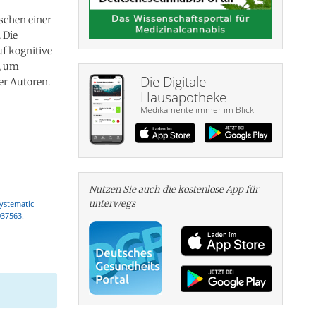
schen einer
 Die
f kognitive
, um
Die Digitale
er Autoren.
Hausapotheke
Medikamente immer im Blick
Nutzen Sie auch die kosten­lose App für
unterwegs
systematic
037563.