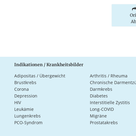
Or
Ab
Indikationen / Krankheitsbilder
Adipositas / Übergewicht
Arthritis / Rheuma
Brustkrebs
Chronische Darmentz
Corona
Darmkrebs
Depression
Diabetes
HIV
Interstitielle Zystitis
Leukämie
Long-COVID
Lungenkrebs
Migräne
PCO-Syndrom
Prostatakrebs