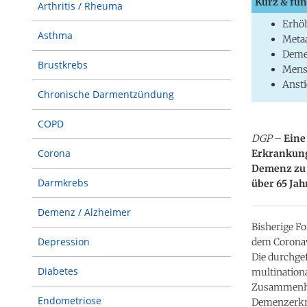
Kurz & fun
Arthritis / Rheuma
Erhö
Asthma
Metaa
Deme
Brustkrebs
Mensc
Ansti
Chronische Darmentzündung
COPD
DGP
–
Eine
Corona
Erkrankung 
Demenz zu 
Darmkrebs
über 65 Jah
Demenz / Alzheimer
Bisherige F
Depression
dem Coronav
Die durchgef
Diabetes
multinationa
Zusammenhan
Endometriose
Demenzerkr