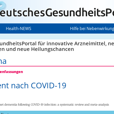
Health-NEWS
Hilfe bei Nebenwirkun
ndheitsPortal für innovative Arzneimittel, n
en und neue Heilungschancen
na
nfassungen
nt nach COVID-19
set dementia following COVID-19 infection: a systematic review and meta-analysis