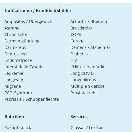
Indikationen / Krankheitsbilder
Adipositas / Übergewicht
Arthritis / Rheuma
Asthma
Brustkrebs
Chronische
COPD
Darmentzündung
Corona
Darmkrebs
Demenz / Alzheimer
Depression
Diabetes
Endometriose
HIV
Interstitielle Zystitis
KHK / Herzinfarkt
Leukämie
Long-COVID
Longevity
Lungenkrebs
Migräne
Multiple Sklerose
PCO-Syndrom
Prostatakrebs
Psoriasis / Schuppenflechte
Rubriken
Services
Zukunftsblick
Glossar / Lexikon