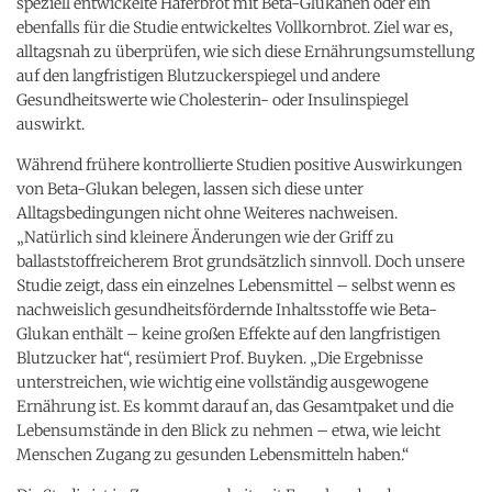
speziell entwickelte Haferbrot mit Beta-Glukanen oder ein
ebenfalls für die Studie entwickeltes Vollkornbrot. Ziel war es,
alltagsnah zu überprüfen, wie sich diese Ernährungsumstellung
auf den langfristigen Blutzuckerspiegel und andere
Gesundheitswerte wie Cholesterin- oder Insulinspiegel
auswirkt.
Während frühere kontrollierte Studien positive Auswirkungen
von Beta-Glukan belegen, lassen sich diese unter
Alltagsbedingungen nicht ohne Weiteres nachweisen.
„Natürlich sind kleinere Änderungen wie der Griff zu
ballaststoffreicherem Brot grundsätzlich sinnvoll. Doch unsere
Studie zeigt, dass ein einzelnes Lebensmittel – selbst wenn es
nachweislich gesundheitsfördernde Inhaltsstoffe wie Beta-
Glukan enthält – keine großen Effekte auf den langfristigen
Blutzucker hat“, resümiert Prof. Buyken. „Die Ergebnisse
unterstreichen, wie wichtig eine vollständig ausgewogene
Ernährung ist. Es kommt darauf an, das Gesamtpaket und die
Lebensumstände in den Blick zu nehmen – etwa, wie leicht
Menschen Zugang zu gesunden Lebensmitteln haben.“