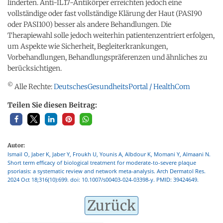
linderten. Anti-IL17-Antikörper erreichten jedoch eine
vollständige oder fast vollständige Klärung der Haut (PASI90
oder PASI100) besser als andere Behandlungen. Die
Therapiewahl solle jedoch weiterhin patientenzentriert erfolgen,
um Aspekte wie Sicherheit, Begleiterkrankungen,
Vorbehandlungen, Behandlungspräferenzen und ähnliches zu
berücksichtigen.
©
Alle Rechte:
DeutschesGesundheitsPortal / HealthCom
Teilen Sie diesen Beitrag:
Autor:
Ismail O, Jaber K, Jaber Y, Froukh U, Younis A, Albdour K, Momani Y, Almaani N.
Short term efficacy of biological treatment for moderate-to-severe plaque
psoriasis: a systematic review and network meta-analysis. Arch Dermatol Res.
2024 Oct 18;316(10):699. doi: 10.1007/s00403-024-03398-y. PMID: 39424649.
Zurück