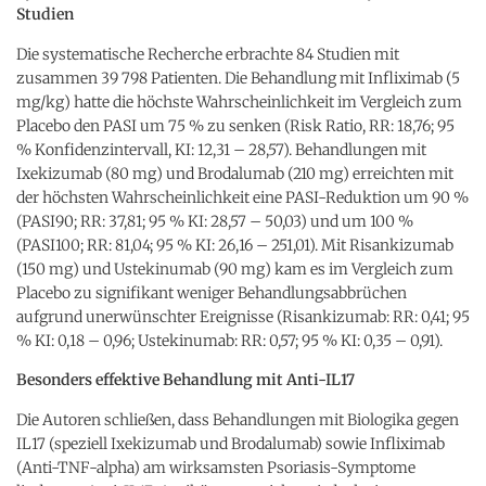
Studien
Die systematische Recherche erbrachte 84 Studien mit
zusammen 39 798 Patienten. Die Behandlung mit Infliximab (5
mg/kg) hatte die höchste Wahrscheinlichkeit im Vergleich zum
Placebo den PASI um 75 % zu senken (Risk Ratio, RR: 18,76; 95
% Konfidenzintervall, KI: 12,31 – 28,57). Behandlungen mit
Ixekizumab (80 mg) und Brodalumab (210 mg) erreichten mit
der höchsten Wahrscheinlichkeit eine PASI-Reduktion um 90 %
(PASI90; RR: 37,81; 95 % KI: 28,57 – 50,03) und um 100 %
(PASI100; RR: 81,04; 95 % KI: 26,16 – 251,01). Mit Risankizumab
(150 mg) und Ustekinumab (90 mg) kam es im Vergleich zum
Placebo zu signifikant weniger Behandlungsabbrüchen
aufgrund unerwünschter Ereignisse (Risankizumab: RR: 0,41; 95
% KI: 0,18 – 0,96; Ustekinumab: RR: 0,57; 95 % KI: 0,35 – 0,91).
Besonders effektive Behandlung mit Anti-IL17
Die Autoren schließen, dass Behandlungen mit Biologika gegen
IL17 (speziell Ixekizumab und Brodalumab) sowie Infliximab
(Anti-TNF-alpha) am wirksamsten Psoriasis-Symptome