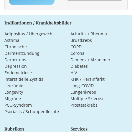
Indikationen / Krankheitsbilder
Adipositas / Übergewicht
Arthritis / Rheuma
Asthma
Brustkrebs
Chronische
COPD
Darmentzündung
Corona
Darmkrebs
Demenz / Alzheimer
Depression
Diabetes
Endometriose
HIV
Interstitielle Zystitis
KHK / Herzinfarkt
Leukämie
Long-COVID
Longevity
Lungenkrebs
Migräne
Multiple Sklerose
PCO-Syndrom
Prostatakrebs
Psoriasis / Schuppenflechte
Rubriken
Services