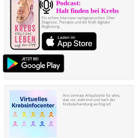
Ein echtes Interview nach­gesprochen. Über
Diagnose, Therapie und die Kraft digitaler
Begleitung
Ihre zentrale Anlaufstelle für alles,
was vor, während und nach der
Krebsbehandlung wichtig ist!