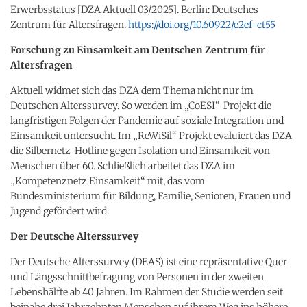
Erwerbsstatus [DZA Aktuell 03/2025]. Berlin: Deutsches
Zentrum für Altersfragen.
https://doi.org/10.60922/e2ef-ct55
Forschung zu Einsamkeit am Deutschen Zentrum für
Altersfragen
Aktuell widmet sich das DZA dem Thema nicht nur im
Deutschen Alterssurvey. So werden im „CoESI“-Projekt die
langfristigen Folgen der Pandemie auf soziale Integration und
Einsamkeit untersucht. Im „ReWiSil“ Projekt evaluiert das DZA
die Silbernetz-Hotline gegen Isolation und Einsamkeit von
Menschen über 60. Schließlich arbeitet das DZA im
„Kompetenznetz Einsamkeit“ mit, das vom
Bundesministerium für Bildung, Familie, Senioren, Frauen und
Jugend gefördert wird.
Der Deutsche Alterssurvey
Der Deutsche Alterssurvey (DEAS) ist eine repräsentative Quer-
und Längsschnittbefragung von Personen in der zweiten
Lebenshälfte ab 40 Jahren. Im Rahmen der Studie werden seit
beinahe drei Jahrzehnten Menschen auf ihrem Weg ins höhere